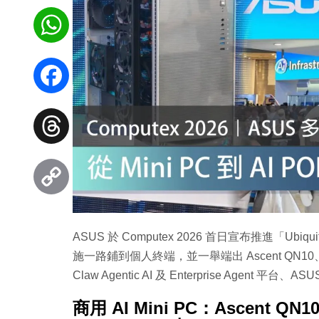
WhatsApp
Facebook
Threads
Copy
ASUS 於 Computex 2026 首日宣布推進「Ubiquito
Link
施一路鋪到個人終端，並一舉端出 Ascent QN10、NUC 1
Claw Agentic AI 及 Enterprise Agent 平台、
商用 AI Mini PC：Ascent QN1