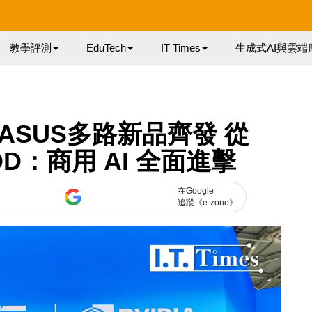
教學評測
EduTech
IT Times
生成式AI與雲端
6 | ASUS多路新品齊發 從
 POD：商用 AI 全面進擊
在Google
追蹤《e-zone》