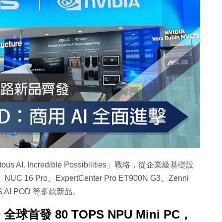
us AI. Incredible Possibilities」戰略，從企業級基礎設
6 Pro、ExpertCenter Pro ET900N G3、Zenni
ASUS AI POD 等多款新品。
0 全球首發 80 TOPS NPU Mini PC，