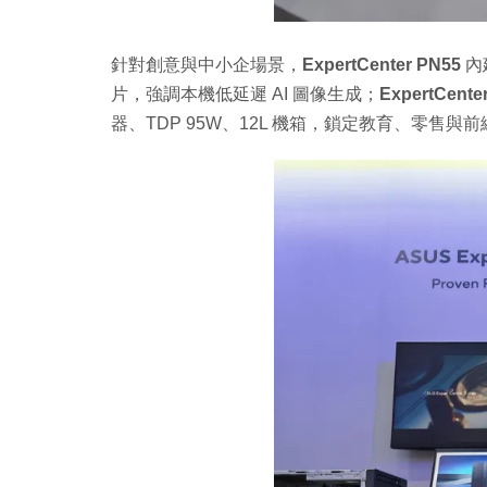
針對創意與中小企場景，
ExpertCenter PN55
內建
片，強調本機低延遲 AI 圖像生成；
ExpertCente
器、TDP 95W、12L 機箱，鎖定教育、零售與