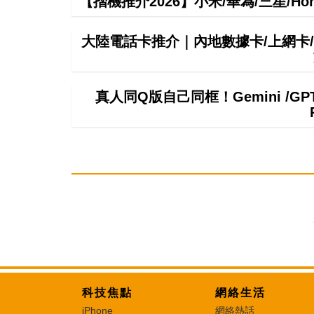
【摺機推介2026】小米/華為/三星/H
大陸電話卡推介｜內地數據卡/上網卡/
真人同Q版自己同框！Gemini /
科技焦點
網絡生活
iPhone
網絡熱話