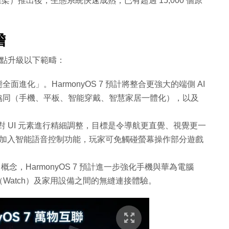
P 框架）推出後，生態系統快速成熟，已有超過 15,000 個原
瞻
將重點升級以下範疇：
態全面進化」。HarmonyOS 7 預計將整合更強大的端側 AI
 協同（手機、平板、智能穿戴、智慧家居一體化），以及
 將對 UI 元素進行精細調整，目標是令導航更直覺、視覺更一
加入智能語音控制功能，玩家可免觸碰螢幕操作部分遊戲
念，HarmonyOS 7 預計進一步強化手機與華為電腦
手錶（Watch）及家用設備之間的無縫連接體驗。