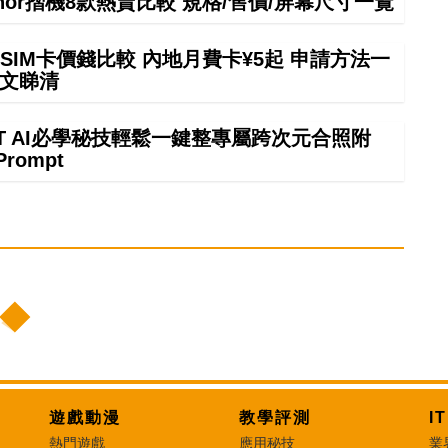
onor摺機8款熱賣比較 規格/售價/屏幕尺寸一覽
SIM卡價錢比較 內地月費卡¥5起 申請方法一
文睇清
GPT AI必學秘技輕鬆一鍵整專屬跨次元合照附
Prompt
遊戲動漫
教學評測
I
熱門遊戲
應用秘技
業