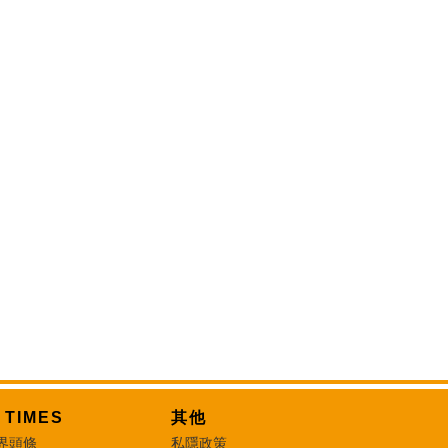
T TIMES
其他
界頭條
私隱政策