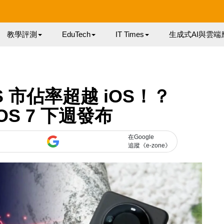
教學評測
EduTech
IT Times
生成式AI與雲端
OS 市佔率超越 iOS！？
yOS 7 下週發布
在Google
追蹤《e-zone》