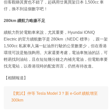
但客觀睇其實也不錯了，起碼用廿萬買架日本 1,500cc 車
仔，換不到這個數字吧！
280km 續航力略嫌不足
續航力對於電動車來說，尤其重要，Hyundai IONIQ
Electric 的官方續航數字是 280km（NEDC 標準），跟一架
1,500cc 私家車入滿一缸油所行駛的公里數要少，但在香港
環境可說是勉強夠用。大家還要考慮，電油車無油的話，可
輕易找到油站，且在短短幾分鐘之內補充電油，但電動車要
找充電站，以香港現時的配套而言，仍然有待改進。
【相關報道】
【實試】仲等 Tesla Model 3？新 e-Golf 續航增至
300km