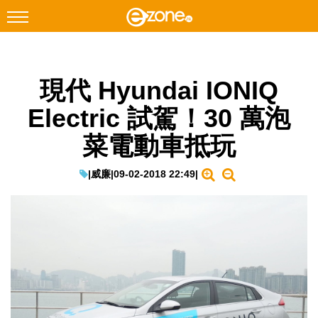
搜尋
現代 Hyundai IONIQ
Facebook
Instagram
Electric 試駕！30 萬泡
科技焦點
菜電動車抵玩
網絡生活
遊戲動漫
|
威廉
|
09-02-2018 22:49
|
教學評測
EduTech
IT Times
生成式AI與雲端應用
Enterprise Digital Transformation