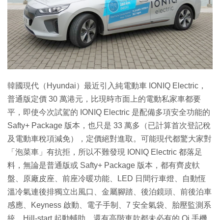
特集
韓國現代（Hyundai）最近引入純電動車 IONIQ Electric，
普通版定價 30 萬港元，比現時市面上的電動私家車都要
平，即使今次試駕的 IONIQ Electric 是配備多項安全功能的
Safty+ Package 版本，也只是 33 萬多（已計算首次登記稅
及電動車稅項減免），定價絕對進取。可能現代都驚大家對
「泡菜車」有抗拒，所以不難發現 IONIQ Electric 都落足
料，無論是普通版或 Safty+ Package 版本，都有齊皮軑
盤、原廠皮座、前座冷暖功能、LED 日間行車燈、自動恆
溫冷氣連後排獨立出風口、金屬腳踏、後泊鏡頭、前後泊車
感應、Keyness 啟動、電子手制、7 安全氣袋、胎壓監測系
統、Hill-start 起動輔助，還有高階車款都未必有的 Qi 手機