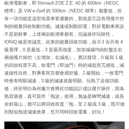
歐洲電動車，即 Renault ZOE Z.E. 40 的 400km（NEDC
標準）及 VW e-Golf 的 300km（NEDC 標準）都要低，但
有一項功能是這部泡菜車更優勝的，那就是它設有用撥片控
制的能量回收制動功能。減速或制動回電，對於電動車來說
不是新鮮事，上述兩款歐洲車都有，但論操作玩味性，
IONIQ 確是有誠意。此車的能量回收功能，由 0-3 合共有 4
級選擇，0 是最低，3 是最高強度，加加減減均由軑盤左右
兩個撥片操控（左增加，右減低）。實試發現，0 級與 1 級
的回收程度不高，收電門（即油門）時的減低突兀感低，減
速線性自然，對乘客而言都會感舒服。2 級開始，一收電門
時會有明顯減速，3 級的減速就最明顯。玩熟了這個功能
後，終於明白為何廠方會將此功能設計成以撥片操作，因為
熟習過後，真可當作「拖波」使用，無論是轉彎減速，或長
命斜落山，都可以將回收程度「拖」至 2 級或 3 級，既可做
到類似拖波減速效果，也可同時回收電量，好玩！