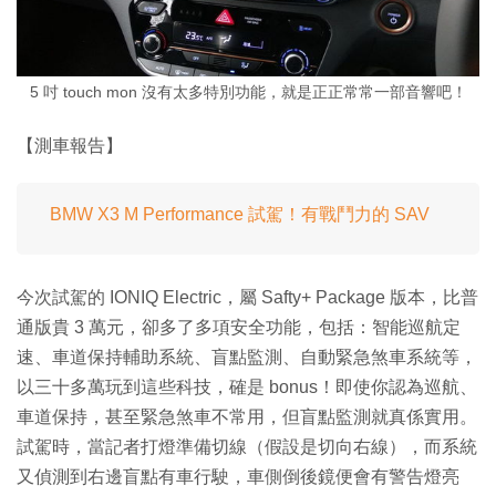
5 吋 touch mon 沒有太多特別功能，就是正正常常一部音響吧！
【測車報告】
BMW X3 M Performance 試駕！有戰鬥力的 SAV
今次試駕的 IONIQ Electric，屬 Safty+ Package 版本，比普
通版貴 3 萬元，卻多了多項安全功能，包括：智能巡航定
速、車道保持輔助系統、盲點監測、自動緊急煞車系統等，
以三十多萬玩到這些科技，確是 bonus！即使你認為巡航、
車道保持，甚至緊急煞車不常用，但盲點監測就真係實用。
試駕時，當記者打燈準備切線（假設是切向右線），而系統
又偵測到右邊盲點有車行駛，車側倒後鏡便會有警告燈亮