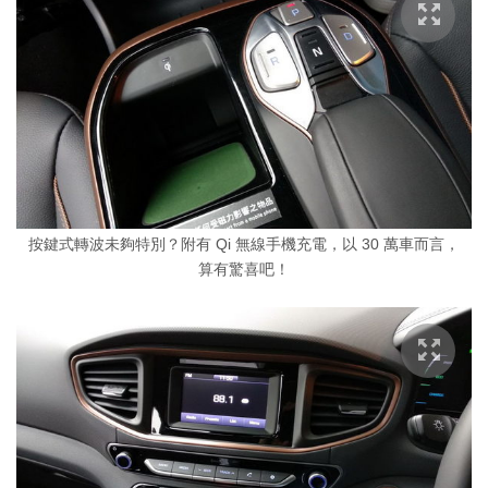
按鍵式轉波未夠特別？附有 Qi 無線手機充電，以 30 萬車而言，
算有驚喜吧！