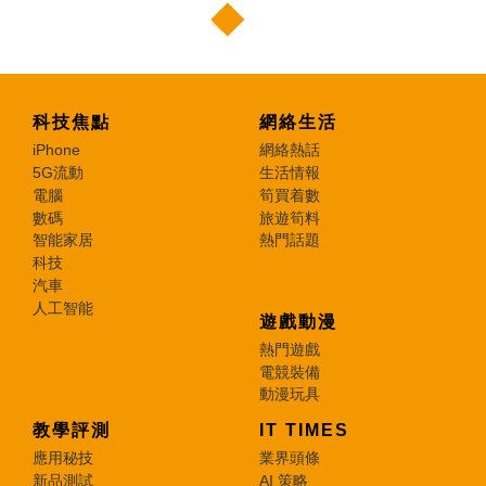
科技焦點
網絡生活
iPhone
網絡熱話
5G流動
生活情報
電腦
筍買着數
數碼
旅遊筍料
智能家居
熱門話題
科技
汽車
人工智能
遊戲動漫
熱門遊戲
電競裝備
動漫玩具
教學評測
IT TIMES
應用秘技
業界頭條
新品測試
AI 策略