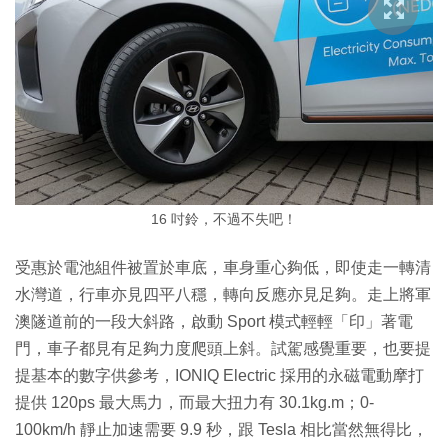
16 吋鈴，不過不失吧！
受惠於電池組件被置於車底，車身重心夠低，即使走一轉清
水灣道，行車亦見四平八穩，轉向反應亦見足夠。走上將軍
澳隧道前的一段大斜路，啟動 Sport 模式輕輕「印」著電
門，車子都見有足夠力度爬頭上斜。試駕感覺重要，也要提
提基本的數字供參考，IONIQ Electric 採用的永磁電動摩打
提供 120ps 最大馬力，而最大扭力有 30.1kg.m；0-
100km/h 靜止加速需要 9.9 秒，跟 Tesla 相比當然無得比，