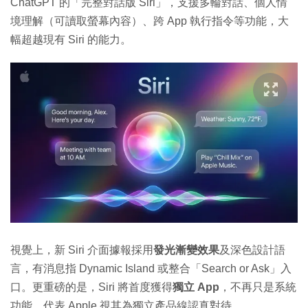
ChatGPT 的「完整對話版 Siri」，支援多輪對話、個人情
境理解（可讀取螢幕內容）、跨 App 執行指令等功能，大
幅超越現有 Siri 的能力。
視覺上，新 Siri 介面據報採用
發光漸變效果
及深色設計語
言，有消息指 Dynamic Island 或整合「Search or Ask」入
口。更重磅的是，Siri 將首度獲得
獨立 App
，不再只是系統
功能，代表 Apple 視其為獨立產品線認真對待。