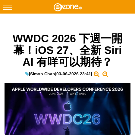
搜尋
WWDC 2026 下週一開
Facebook
Instagram
幕！iOS 27、全新 Siri
科技焦點
AI 有咩可以期待？
網絡生活
遊戲動漫
|
Simon Chan
|
03-06-2026 23:41
|
教學評測
EduTech
IT Times
生成式AI與雲端應用
Enterprise Digital Transformation