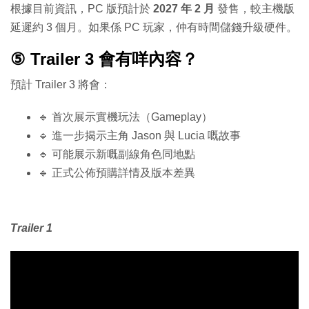
根據目前資訊，PC 版預計於
2027 年 2 月
發售，較主機版
延遲約 3 個月。如果係 PC 玩家，仲有時間儲錢升級硬件。
⑤ Trailer 3 會有咩內容？
預計 Trailer 3 將會：
🔹 首次展示實機玩法（Gameplay）
🔹 進一步揭示主角 Jason 與 Lucia 嘅故事
🔹 可能展示新嘅副線角色同地點
🔹 正式公佈預購詳情及版本差異
Trailer 1