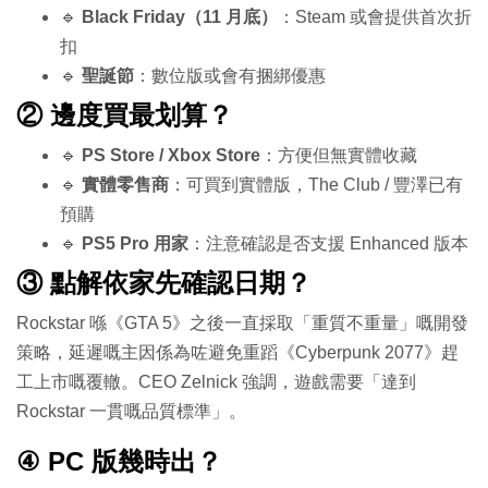
🔹
Black Friday（11 月底）
：Steam 或會提供首次折
扣
🔹
聖誕節
：數位版或會有捆綁優惠
② 邊度買最划算？
🔹
PS Store / Xbox Store
：方便但無實體收藏
🔹
實體零售商
：可買到實體版，The Club / 豐澤已有
預購
🔹
PS5 Pro 用家
：注意確認是否支援 Enhanced 版本
③ 點解依家先確認日期？
Rockstar 喺《GTA 5》之後一直採取「重質不重量」嘅開發
策略，延遲嘅主因係為咗避免重蹈《Cyberpunk 2077》趕
工上市嘅覆轍。CEO Zelnick 強調，遊戲需要「達到
Rockstar 一貫嘅品質標準」。
④ PC 版幾時出？