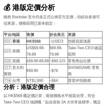
💰 港版定價分析
雖然 Rockstar 至今仍未正式公佈官方定價，但綜合多個可
信來源，價格區間已基本鎖定：
平台/地區
售價
折合美元
來源
🇭🇰
香港
HK$568
~US$72
預購頁面洩露
US$69.99-
$69.99-
Take-Two CEO 確認
🇺🇸 美國
79.99
79.99
區間
🇬🇧 英國
£69.99-89.99
~$90-115
零售商佔位價
🇮🇹 意大利
SHOWGAME 零售
€69.90
~$76
實體
商
🇹🇼 台灣
NT$1,990
~$64
普雷伊預購價
分析：港版定價合理
以 HK$568 嘅定價計算，呢個價格水平相當合理，符合
Take-Two CEO 強調嘅「貼合當前 3A 大作常規標準」嘅定