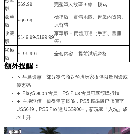
標準
$69.99
完整單人故事 + 線上模式
版
豪華
標準版 + 實體地圖、遊戲內貨幣、
$99.99
版
原聲帶
收藏
豪華版 + 實體周邊（手辦、畫冊
$149.99-$199.99
版
等）
終極
$199.99+
全套內容 + 提前試玩資格
版
額外提醒：
🔹 早鳥優惠：部分零售商對預購玩家提供限量周邊或
優惠碼
🔹 PlayStation 會員：PS Plus 會員可享預購折扣
🔹 主機漲價：值得留意嘅係，PS5 標準版已漲價至
US$649，PS5 Pro 達 US$900+，新玩家「入坑」成
本上升