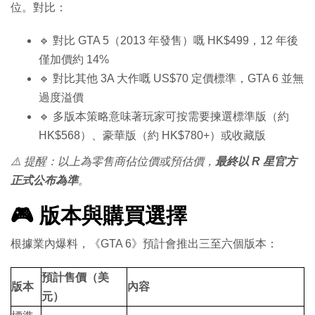
位。對比：
🔹 對比 GTA 5（2013 年發售）嘅 HK$499，12 年後
僅加價約 14%
🔹 對比其他 3A 大作嘅 US$70 定價標準，GTA 6 並無
過度溢價
🔹 多版本策略意味著玩家可按需要揀選標準版（約
HK$568）、豪華版（約 HK$780+）或收藏版
⚠️ 提醒：以上為零售商佔位價或預估價，
最終以 R 星官方
正式公布為準
。
🎮 版本與購買選擇
根據業內爆料，《GTA 6》預計會推出三至六個版本：
預計售價（美
版本
內容
元）