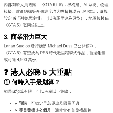
內部開發人員透露，《GTA 6》喺世界構建、AI 系統、物理
模擬、敘事結構等多個維度均大幅超越現有 3A 標準，遊戲
設定喺「列奧尼達州」（以佛羅里達為原型），地圖規模係
《GTA 5》嘅兩倍以上。
3. 商業潛力巨大
Larian Studios 發行總監 Michael Duss 已公開預測，
《GTA 6》有望成為 PS5 時代嘅里程碑式作品，首週銷量
或可達 4,500 萬份。
❓ 港人必睇 5 大重點
① 何時入手最划算？
如果你預算有限，可以考慮以下策略：
🔹
預購
：可鎖定早鳥優惠及限量周邊
🔹
等首發後 1-2 個月
：通常會有首發禮品包