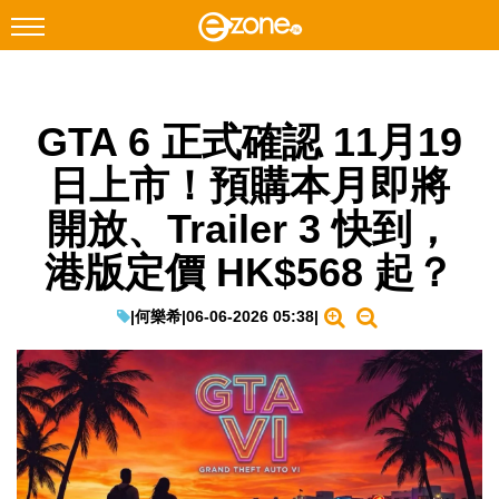
搜尋
GTA 6 正式確認 11月19
Facebook
Instagram
日上市！預購本月即將
科技焦點
開放、Trailer 3 快到，
網絡生活
港版定價 HK$568 起？
遊戲動漫
教學評測
|
何樂希
|
06-06-2026 05:38
|
EduTech
IT Times
生成式AI與雲端應用
Enterprise Digital Transformation