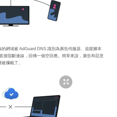
域被 AdGuard DNS 識別為廣告伺服器、追蹤腳本
」直接阻斷連線，回傳一個空回應。簡單來說，廣告和惡意
層被攔截了。