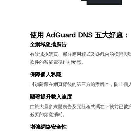
使用 AdGuard DNS 五大好處：
全網域阻擋廣告
有效減少網頁、部分應用程式及遊戲內的橫幅與
軟件的智能電視也能受惠。
保障個人私隱
封鎖隱藏在網頁背後的第三方追蹤腳本，防止個
顯著提升載入速度
由於大量多媒體廣告及冗餘程式碼在下載前已被
必要的頻寬消耗。
增強網絡安全性