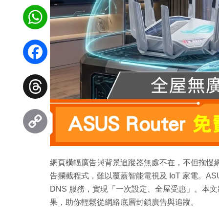
WhatsApp
Facebook
Threads
Copy
網頁橫幅廣告與背景追蹤器無處不在，不但拖慢
Link
告攔截程式，難以覆蓋智能電視及 IoT 家電。AS
DNS 服務，實現「一次設定、全屋受惠」。本
果，助你輕鬆從網絡底層封鎖廣告與追蹤。