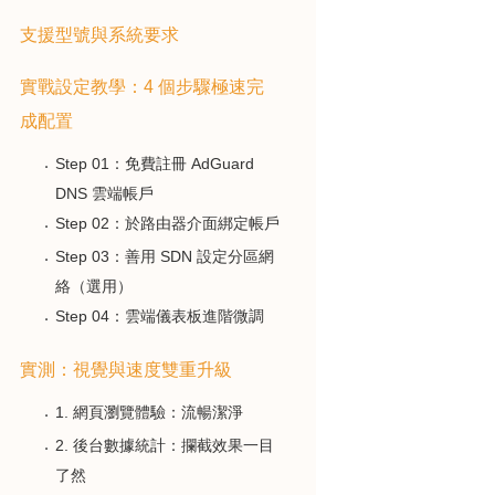
支援型號與系統要求
實戰設定教學：4 個步驟極速完
成配置
Step 01：免費註冊 AdGuard
DNS 雲端帳戶
Step 02：於路由器介面綁定帳戶
Step 03：善用 SDN 設定分區網
絡（選用）
Step 04：雲端儀表板進階微調
實測：視覺與速度雙重升級
1. 網頁瀏覽體驗：流暢潔淨
2. 後台數據統計：攔截效果一目
了然