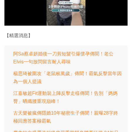
放
影
片
【精選消息】
阿Sa蔡卓妍婚後一刀剪短髮引爆懷孕傳聞！老公
Elvis一句放閃留言耐人尋味
楊思琦被圍攻「老鼠睺萬歲」傳聞！霸氣反擊當年因
為一個人提議
江嘉敏超Fit運動裝上陣反擊走樣傳聞！告別「媽媽
臀」晒纖腰重現巔峰！
古天樂被瘋傳隱婚10年秘密生子傳聞！親曝28字終
極回應答案極霸氣