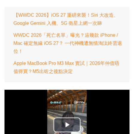
【WWDC 2026】iOS 27 重磅來襲！Siri 大改造、
Google Gemini 入機、5G 衛星上網一次睇
WWDC 2026「死亡名單」曝光？這幾款 iPhone /
Mac 確定無緣 iOS 27？ 一代神機遭無情淘汰終需退
位！
Apple MacBook Pro M3 Max 實試｜2026年仲值唔
值得買？M5出咗之後點決定
播