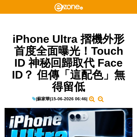
iPhone Ultra 摺機外形
首度全面曝光！Touch
ID 神秘回歸取代 Face
ID？ 但傳「這配色」無
得留低
|
蘇家華
|
15-06-2026 06:46
|