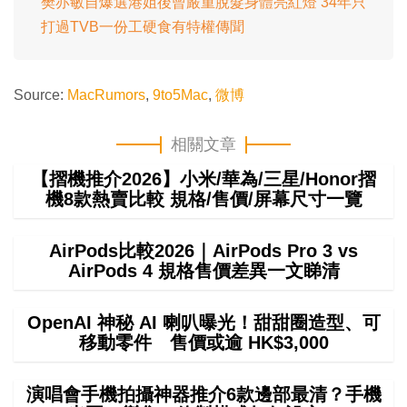
樊亦敏自爆選港姐後曾嚴重脫髮身體亮紅燈 34年只
打過TVB一份工硬食有特權傳聞
Source:
MacRumors
,
9to5Mac
,
微博
相關文章
【摺機推介2026】小米/華為/三星/Honor摺
機8款熱賣比較 規格/售價/屏幕尺寸一覽
AirPods比較2026｜AirPods Pro 3 vs
AirPods 4 規格售價差異一文睇清
OpenAI 神秘 AI 喇叭曝光！甜甜圈造型、可
移動零件 售價或逾 HK$3,000
演唱會手機拍攝神器推介6款邊部最清？手機