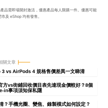
即止。產品需即場開封激活，優惠產品每人限購一件。優惠可能
 eShop 均有發售。
相關文章
ro 3 vs AirPods 4 規格售價差異一文睇清
 in官方vs街鋪回收價目表先達現金價較好？8個
rade-in事項須知保私隱
清？手機光圈、變焦、錄製模式如何設定？