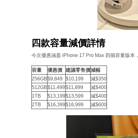
四款容量減價詳情
今次優惠涵蓋 iPhone 17 Pro Max 四個容量版本
容量
優惠價
建議零售價
減幅
256GB
$9,849
$10,199
減$350
512GB
$11,499
$11,899
減$400
1TB
$13,199
$13,599
減$400
2TB
$16,399
$16,999
減$600