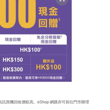
用，衛訊買機回收價較高。eShop 網購亦可前往門市辦理