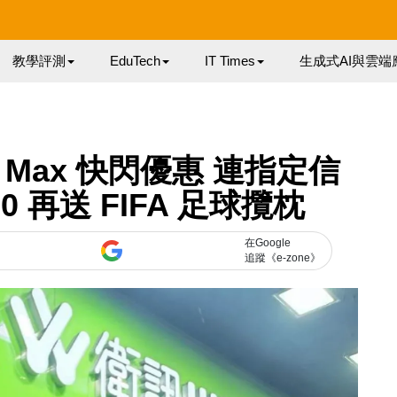
教學評測
EduTech
IT Times
生成式AI與雲端
Pro Max 快閃優惠 連指定信
0 再送 FIFA 足球攬枕
在Google
追蹤《e-zone》