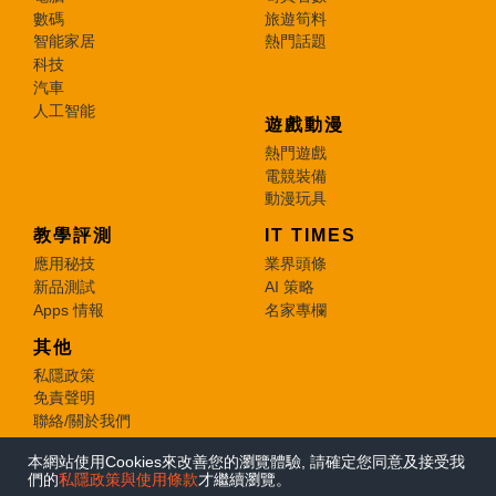
數碼
旅遊筍料
智能家居
熱門話題
科技
汽車
人工智能
遊戲動漫
熱門遊戲
電競裝備
動漫玩具
教學評測
IT TIMES
應用秘技
業界頭條
新品測試
AI 策略
Apps 情報
名家專欄
其他
私隱政策
免責聲明
聯絡/關於我們
本網站使用Cookies來改善您的瀏覽體驗, 請確定您同意及接受我
© 2026 e-zone. All Rights Reserved.
們的
私隱政策與使用條款
才繼續瀏覽。