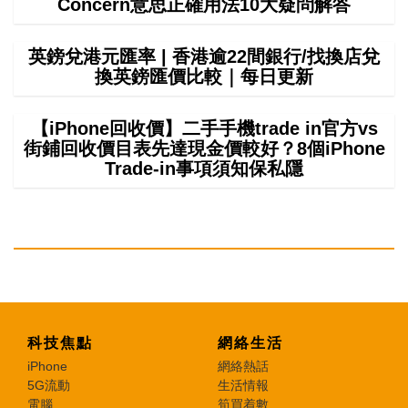
Concern意思正確用法10大疑問解答
英鎊兌港元匯率 | 香港逾22間銀行/找換店兌
換英鎊匯價比較｜每日更新
【iPhone回收價】二手手機trade in官方vs
街鋪回收價目表先達現金價較好？8個iPhone
Trade-in事項須知保私隱
科技焦點
網絡生活
iPhone
網絡熱話
5G流動
生活情報
電腦
筍買着數