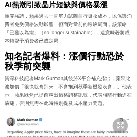
AI熱潮引致晶片短缺與價格暴漲
庫克強調，蘋果過去一直努力試圖自行吸收成本，以保護消
費者免受價格波動影響，但面對當前的嚴峻局面，該策略
「已難以為繼」（no longer sustainable），這意味著將成
本轉嫁予消費者已成定局。
知名記者爆料：漲價行動恐於
秋季前突襲
資深科技記者Mark Gurman其後於X平台補充指出，蘋果此
波加價「很快就會到來，不會拖到秋季新機發表會」。他表
示，蘋果既然已提前釋出價格調整訊號，代表相關行動迫在
眉睫，否則無需在此時特別提及成本壓力問題。