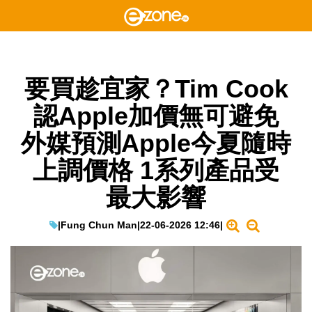
要買趁宜家？Tim Cook
認Apple加價無可避免
外媒預測Apple今夏隨時
上調價格 1系列產品受
最大影響
|
Fung Chun Man
|
22-06-2026 12:46
|