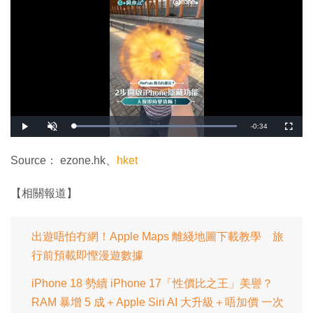
剩
-
0:34
載
播
開
全
入
放
啟
螢
完
音
幕
餘
畢
效
:
Source： ezone.hk、
hket
1
時
0
0
.
間
【相關報道】
0
0
%
出遊唔怕冇網！Apple Maps 離綫地圖下載教學 旅
行前預載即慳漫遊數據
iPhone 18 勢續 iPhone 17「性價比之王」美譽？
RAM 暴增 5 成＋Apple Siri AI 大升級＋唔加價 一次