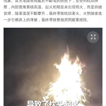
現象。當充電線長期處於不斷電的狀態下，並受到枕頭擠
壓，內部逐漸累積高溫。起火初期並未出現明火，而是持續
冒煙，隨著溫度不斷攀升，最終導致枕頭著火。火勢隨後進
一步引燃床上的薄被，最終導致整個房間嚴重燒毀。