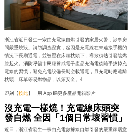
浙江省近日發生一宗由充電線自燃引發的家居火警，涉事房
間嚴重燒毀。消防調查證實，起因是充電線在未連接手機的
情況下長期通電，並被壓在床頭枕頭下，導致積熱引發陰燃
並起火。消防呼籲市民應養成電子產品充滿電後隨手拔掉充
電線的習慣，避免充電設備長期空載通電，且充電時應遠離
枕頭、床單等易燃物品，以策安全。4
即刻【
按此
】，用 App 睇更多產品開箱影片
沒充電一樣燒！充電線床頭突
發自燃 全因「1個日常壞習慣」
近日，浙江省發生一宗由充電數據線自燃引發的嚴重家居意