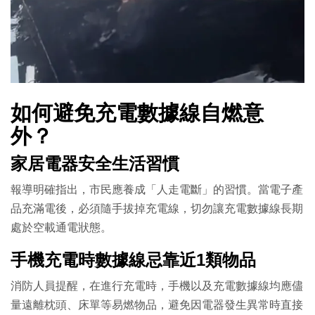
如何避免充電數據線自燃意
外？
家居電器安全生活習慣
報導明確指出，市民應養成「人走電斷」的習慣。當電子產
品充滿電後，必須隨手拔掉充電線，切勿讓充電數據線長期
處於空載通電狀態。
手機充電時數據線忌靠近1類物品
消防人員提醒，在進行充電時，手機以及充電數據線均應儘
量遠離枕頭、床單等易燃物品，避免因電器發生異常時直接