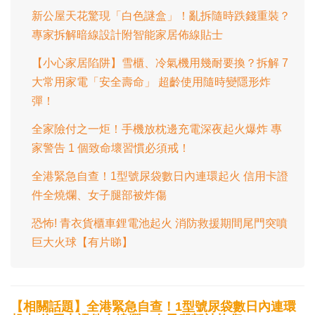
新公屋天花驚現「白色謎盒」！亂拆隨時跌錢重裝？
專家拆解暗線設計附智能家居佈線貼士
【小心家居陷阱】雪櫃、冷氣機用幾耐要換？拆解 7
大常用家電「安全壽命」 超齡使用隨時變隱形炸
彈！
全家險付之一炬！手機放枕邊充電深夜起火爆炸 專
家警告 1 個致命壞習慣必須戒！
全港緊急自查！1型號尿袋數日內連環起火 信用卡證
件全燒爛、女子腿部被炸傷
恐怖! 青衣貨櫃車鋰電池起火 消防救援期間尾門突噴
巨大火球【有片睇】
【相關話題】全港緊急自查！1型號尿袋數日內連環