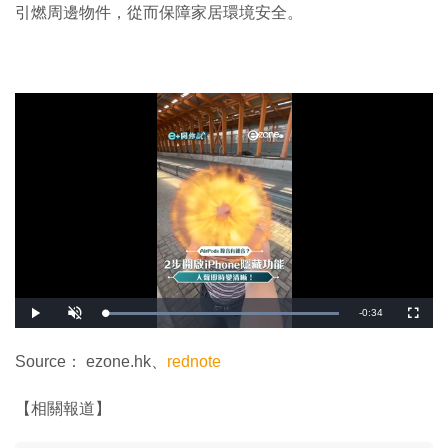
引燃周邊物件，從而保障家居環境安全。
剩
-
0:34
載
播
開
全
入
放
啟
螢
完
音
幕
餘
畢
效
:
Source： ezone.hk、
rednote
1
時
0
0
.
間
【相關報道】
0
0
%