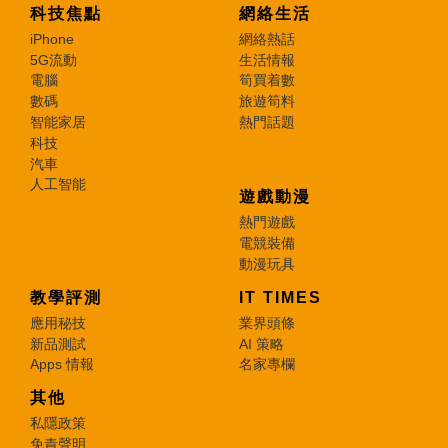
科技焦點
網絡生活
iPhone
網絡熱話
5G流動
生活情報
電腦
筍買着數
數碼
旅遊筍料
智能家居
熱門話題
科技
汽車
人工智能
遊戲動漫
熱門遊戲
電競裝備
動漫玩具
教學評測
IT TIMES
應用秘技
業界頭條
新品測試
AI 策略
Apps 情報
名家專欄
其他
私隱政策
免責聲明