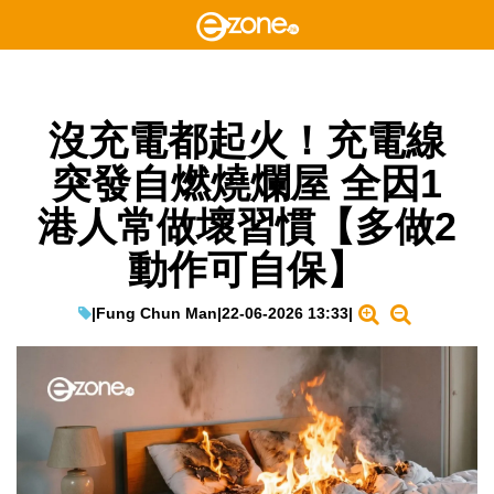
沒充電都起火！充電線
突發自燃燒爛屋 全因1
港人常做壞習慣【多做2
動作可自保】
|
Fung Chun Man
|
22-06-2026 13:33
|