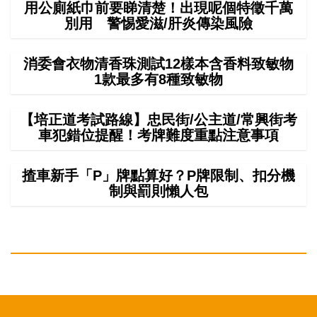
用公廁紙巾前要睇清楚！出現呢個特徵千萬
別用 警惕愛滋/肝炎傳染風險
消委會衣物清香珠測試12樣本含香料致敏物
1款最多有8種致敏物
【培正道考試路線】忠民街/公主道/常興街考
車犯錯位提醒！考牌難度重點注意事項
揸車新手「P」牌點算好？P牌限制、扣分機
制與罰則懶人包