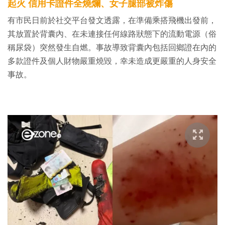
起火 信用卡證件全燒爛、女子腿部被炸傷
有市民日前於社交平台發文透露，在準備乘搭飛機出發前，
其放置於背囊內、在未連接任何線路狀態下的流動電源（俗
稱尿袋）突然發生自燃。事故導致背囊內包括回鄉證在內的
多款證件及個人財物嚴重燒毀，幸未造成更嚴重的人身安全
事故。