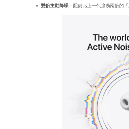
雙倍主動降噪
：配備比上一代強勁兩倍的「