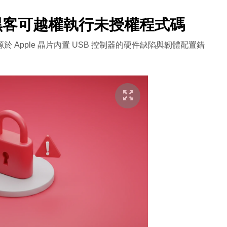
漏洞？黑客可越權執行未授權程式碼
r8 漏洞源於 Apple 晶片內置 USB 控制器的硬件缺陷與韌體配置錯