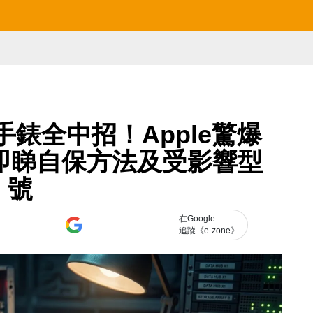
d及手錶全中招！Apple驚爆
即睇自保方法及受影響型
號
在Google
追蹤《e-zone》