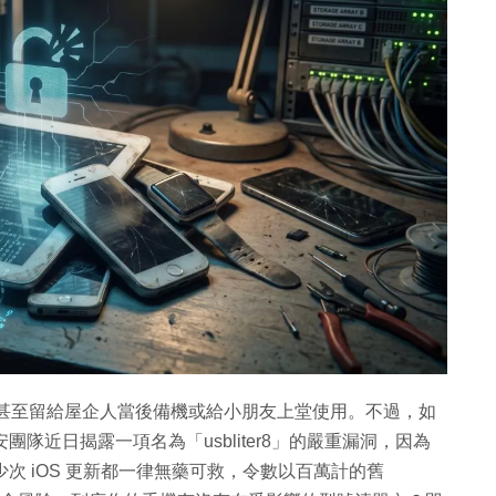
好多年，甚至留給屋企人當後備機或給小朋友上堂使用。不過，如
安團隊近日揭露一項名為「usbliter8」的嚴重漏洞，因為
多少次 iOS 更新都一律無藥可救，令數以百萬計的舊