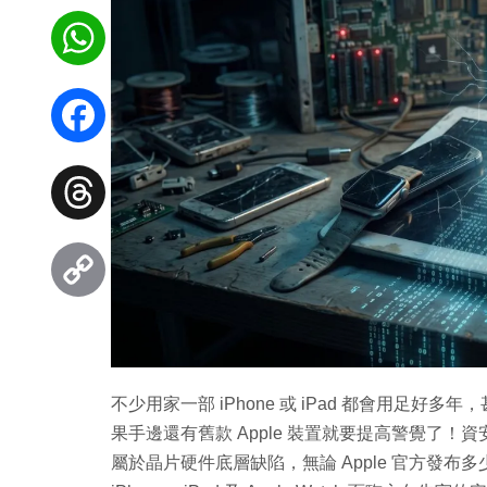
WhatsApp
Facebook
Threads
Copy
Link
不少用家一部 iPhone 或 iPad 都會用足
果手邊還有舊款 Apple 裝置就要提高警覺了！資
屬於晶片硬件底層缺陷，無論 Apple 官方發布