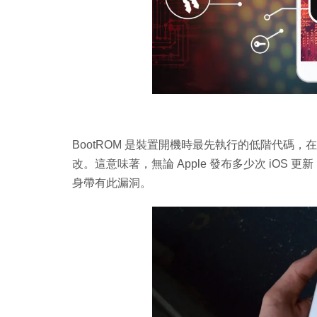
BootROM 是裝置開機時最先執行的低階代碼
改。這意味著，無論 Apple 發布多少次 iOS 更
身帶有此漏洞。