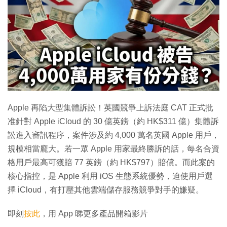
Apple 再陷大型集體訴訟！英國競爭上訴法庭 CAT 正式批
准針對 Apple iCloud 的 30 億英鎊（約 HK$311 億）集體訴
訟進入審訊程序，案件涉及約 4,000 萬名英國 Apple 用戶，
規模相當龐大。若一眾 Apple 用家最終勝訴的話，每名合資
格用戶最高可獲賠 77 英鎊（約 HK$797）賠償。而此案的
核心指控，是 Apple 利用 iOS 生態系統優勢，迫使用戶選
擇 iCloud，有打壓其他雲端儲存服務競爭對手的嫌疑。
即刻
按此
，用 App 睇更多產品開箱影片