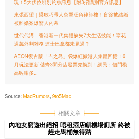
現！5大伏位辨別釣魚訊息【附3招識別官方訊息】
東張西望｜梁敏巧帶人突擊旺角律師樓！盲簽被結婚
被離婚案爆驚人內幕
世代代溝︱香港新一代集體缺失7大生活技能！寧花
過萬外判雜務 連士巴拿都未見過？
AEON復古版「吉之島」袋爆紅掀港人集體回憶！6
月玩法更新 儲齊3間分店發票先換到！網民：個門檻
高咗咁多...
Source:
MacRumors
,
9to5Mac
相關文章
內地女窮遊出絕招 唔租酒店瞓機場廁所 終被
趕走馬桶無得踎