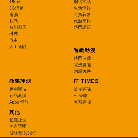
iPhone
網絡熱話
5G流動
生活情報
電腦
筍買着數
數碼
旅遊筍料
智能家居
熱門話題
科技
汽車
人工智能
遊戲動漫
熱門遊戲
電競裝備
動漫玩具
教學評測
IT TIMES
應用秘技
業界頭條
新品測試
AI 策略
Apps 情報
名家專欄
其他
私隱政策
免責聲明
聯絡/關於我們