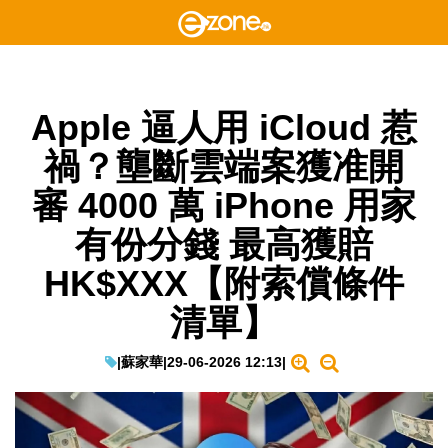
Apple 逼人用 iCloud 惹
禍？壟斷雲端案獲准開
審 4000 萬 iPhone 用家
有份分錢 最高獲賠
HK$XXX【附索償條件
清單】
|
蘇家華
|
29-06-2026 12:13
|