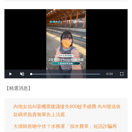
剩
-
0:34
載
播
開
全
入
放
啟
螢
完
音
幕
餘
畢
效
:
【精選消息】
1
時
0
0
.
間
0
0
內地女信AI退機票建議慘失600蚊手續費 向AI發送收
%
款碼求負責無果告上法庭
大律師差啲中伏？水務署「假水費單」短訊詐騙再