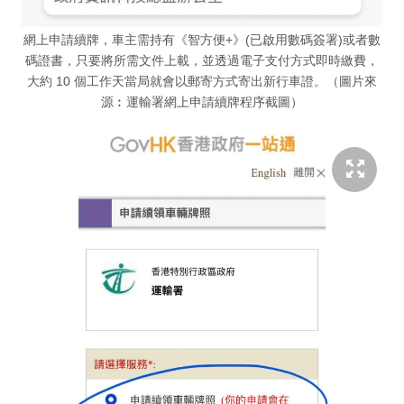
網上申請續牌，車主需持有《智方便+》(已啟用數碼簽署)或者數
碼證書，只要將所需文件上載，並透過電子支付方式即時繳費，
大約 10 個工作天當局就會以郵寄方式寄出新行車證。（圖片來
源︰運輸署網上申請續牌程序截圖）