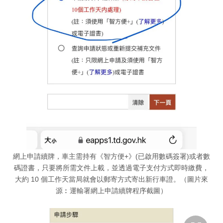
網上申請續牌，車主需持有《智方便+》(已啟用數碼簽署)或者數
碼證書，只要將所需文件上載，並透過電子支付方式即時繳費，
大約 10 個工作天當局就會以郵寄方式寄出新行車證。（圖片來
源︰運輸署網上申請續牌程序截圖）