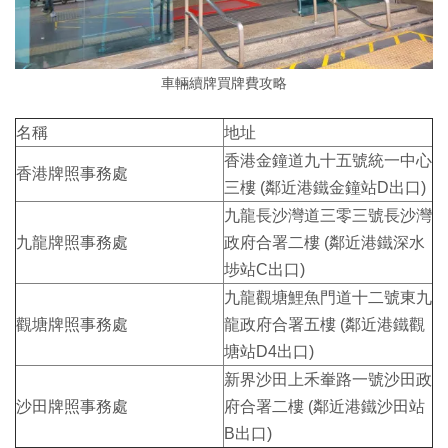
車輛續牌買牌費攻略
名稱
地址
香港金鐘道九十五號統一中心
香港牌照事務處
三樓 (鄰近港鐵金鐘站D出口)
九龍長沙灣道三零三號長沙灣
九龍牌照事務處
政府合署二樓 (鄰近港鐵深水
埗站C出口)
九龍觀塘鯉魚門道十二號東九
觀塘牌照事務處
龍政府合署五樓 (鄰近港鐵觀
塘站D4出口)
新界沙田上禾輋路一號沙田政
沙田牌照事務處
府合署二樓 (鄰近港鐵沙田站
B出口)