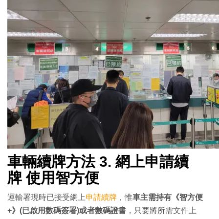
車輛續牌方法 3. 網上申請續
牌
使用智方便
運輸署現時已接受網上
申請續牌
，惟
車主需持有《智方便
+》(已啟用數碼簽署)或者數碼證書
，只要將所需文件上