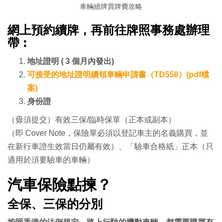
車輛續牌買牌費攻略
網上預約續牌，再前往牌照事務處
辦理
帶︰
地址證明 ( 3 個月內發出)
可接受的地址證明
續領車輛申請書（TD558）(pdf檔
案)
身份證
（毋須提交）有效三保/臨時保單（正本或副本）
（即 Cover Note，保險單必須以登記車主的名義購買，並
在新行車證生效當日仍屬有效）、「驗車合格紙」正本（只
適用於須要驗車的車輛）
汽車保險點揀？
全保、三保的分別