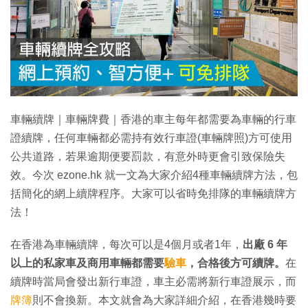
車輛續牌｜車輛牌費｜香港的車主每年都需要為車輛的行車
證續牌，任何車輛都必需持有效行車證(車輛牌照)方可使用
公共道路，若果逾期便要罰款，有意外時更會引致保險失
效。今次 ezone.hk 就一文為大家介紹4種車輛續牌方法，包
括簡化的網上續牌程序。大家可以省時免排隊的車輛續牌方
法！
在香港為車輛續牌，每次可以是4個月或者1年，
出廠 6 年
以上的私家車及商用車輛都需要
驗車
，合格後方可續牌。
在
續牌時當局會發出新行車證，車主必需將新行車證展示，而
牌簿
則不會換新。本文就會為大家詳細介紹，在香港幾時要