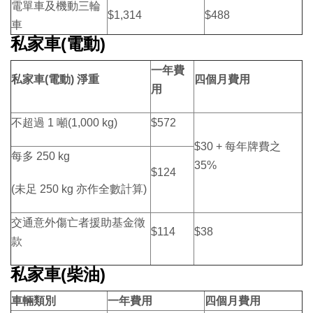
電單車及機動三輪
$1,314
$488
車
私家車(電動)
一年費
私家車(電動) 淨重
四個月費用
用
不超過 1 噸(1,000 kg)
$572
$30 + 每年牌費之
每多 250 kg
35%
$124
(未足 250 kg 亦作全數計算)
交通意外傷亡者援助基金徵
$114
$38
款
私家車(柴油)
車輛類別
一年費用
四個月費用