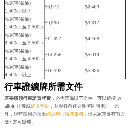
私家車(柴油)
$6,972
$2,469
1,500cc 以下
私家車(柴油)
$9,396
$3,317
1,500cc 至 2,500cc
私家車(柴油)
$11,827
$4,168
2,500cc 至 3,500cc
私家車(柴油)
$14,258
$5,019
3,500cc 至 4,500cc
私家車(柴油)
$16,592
$5,836
4,500cc 以上
行車證續牌所需文件
若要續領行車證買牌費，
必需齊備以下文件，可以選擇 Ｗ
alk-in 排隊或
網上預約
，並親身前任運輸署即時處理；此
外，現時當局亦推出
網上辦理續牌服務
，但大家需要有智方
便+ 方可辦理。