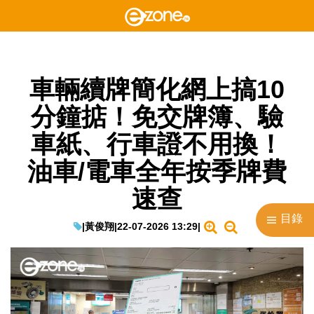
車輛續牌簡化網上搞10
分鐘掂！免交牌簿、驗
車紙、行車證不用換！
油車/電車全年按季牌費
速查
目錄
|
黃俊翔
|
22-07-2026 13:29
|