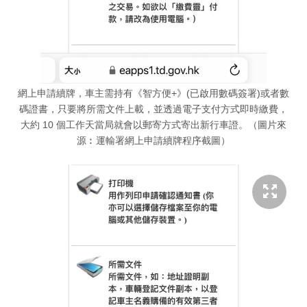
網上申請續牌，車主需持有《智方便+》(已啟用數碼簽署)或者數
碼證書，只要將所需文件上載，並透過電子支付方式即時繳費，
大約 10 個工作天當局就會以郵寄方式寄出新行車證。（圖片來
源︰運輸署網上申請續牌程序截圖）