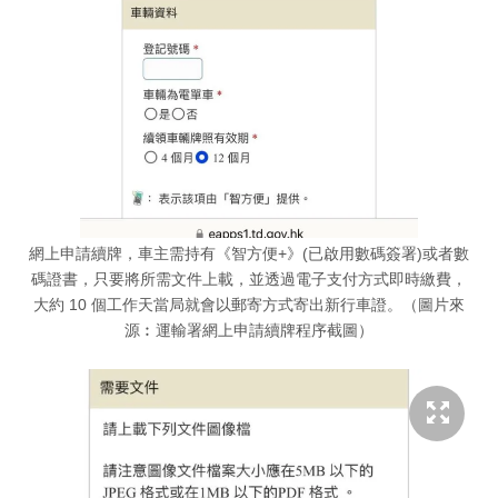
網上申請續牌，車主需持有《智方便+》(已啟用數碼簽署)或者數
碼證書，只要將所需文件上載，並透過電子支付方式即時繳費，
大約 10 個工作天當局就會以郵寄方式寄出新行車證。（圖片來
源︰運輸署網上申請續牌程序截圖）