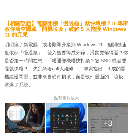
【相關話題】電腦開機「慢過龜」就快壞機？IT 專家
教你清空隱藏「開機垃圾」破解 5 大拖慢 Windows
11 的元兇
明明換了新電腦，或者剛剛升級到 Windows 11，但開機速
度依然「慢過龜」，登入後要等成分鐘，滑鼠先郁得返？你
是否第一時間在想：「唔通部機咁快打柴？隻 SSD 或者硬
碟就快壞？」先別急著call人維修！IT 專家指出，9 成的開
機緩慢問題，並非來自硬件損壞，而是軟件層面的「垃圾」
塞爆了系統。
↓點擊圖片放大↓
+3