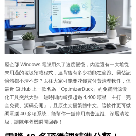
屋企部 Windows 電腦用久了速度變慢，內建還有一大堆從
未用過的垃圾預載程式，連背後有多少功能在偷跑、霸佔記
憶體都不清不楚？以往大家可能要花錢買付費清理軟件，但
最近 GitHub 上一款名為「OptimizerDuck」的免費開源優
化工具突然大熱，短時間內斬獲超過 4,400 顆星！主打「完
全免費、源碼公開」，且原生支援繁體中文。這軟件更可微
調電腦 40 多項系統，能幫你一鍵停用廣告追蹤、深層清垃
圾，讓陳年舊機瞬間回春！