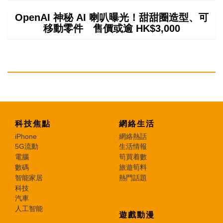
OpenAI 神秘 AI 喇叭曝光！甜甜圈造型、可
移動零件 售價或逾 HK$3,000
科技焦點
網絡生活
iPhone
網絡熱話
5G流動
生活情報
電腦
筍買着數
數碼
旅遊筍料
智能家居
熱門話題
科技
汽車
人工智能
遊戲動漫