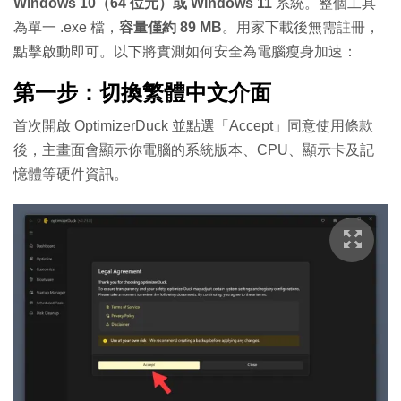
Windows 10（64 位元）或 Windows 11
系統。整個工具
為單一
.exe
檔，
容量僅約 89 MB
。用家下載後無需註冊，
點擊啟動即可。
以下將實測如何安全為電腦瘦身加速：
第一步：切換繁體中文介面
首次開啟 OptimizerDuck 並點選「Accept」同意使用條款
後，主畫面會顯示你電腦的系統版本、CPU、顯示卡及記
憶體等硬件資訊。