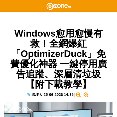
Windows愈用愈慢有
救！全網爆紅
「OptimizerDuck」免
費優化神器 一鍵停用廣
告追蹤、深層清垃圾
【附下載教學】
|
珈琲人
|
25-06-2026 14:35
|