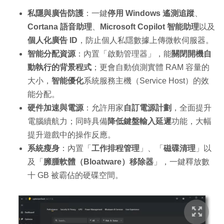
私隱與廣告防護
：一鍵
停用 Windows 遙測追蹤
、
Cortana 語音助理
、
Microsoft Copilot 智能助理
以及
個人化廣告 ID
，防止個人私隱數據上傳微軟伺服器。
智能分配資源
：內置「啟動管理器」，能
關閉開機自
動執行的背景程式
；更會自動偵測實體 RAM 容量的
大小，
智能優化
系統服務主機（Service Host）的效
能分配。
硬件加速與電源
：允許用家
自訂電源計劃
，全面提升
電腦續航力；同時具備
降低鍵盤輸入延遲
功能，大幅
提升遊戲中的操作反應。
系統瘦身
：內置「
工作排程管理
」、「
磁碟清理
」以
及「
臃腫軟體（Bloatware）移除器
」，一鍵釋放數
十 GB 被霸佔的硬碟空間。