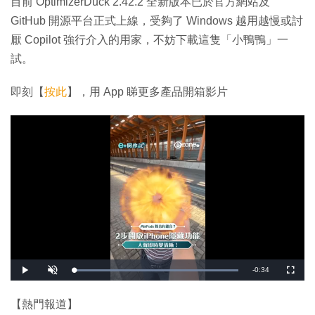
目前 OptimizerDuck 2.42.2 全新版本已於官方網站及
GitHub 開源平台正式上線，受夠了 Windows 越用越慢或討
厭 Copilot 強行介入的用家，不妨下載這隻「小鴨鴨」一
試。
即刻【
按此
】，用 App 睇更多產品開箱影片
剩
-
0:34
載
播
開
全
入
放
啟
螢
完
音
幕
餘
畢
效
:
【熱門報道】
1
時
0