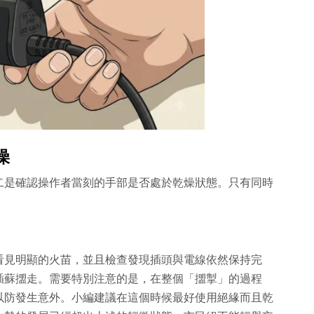
燥
二是確認操作者當刻的手部是否處於乾燥狀態。只有同時
看見明顯的火苗，並且檢查發現插頭與電線依然保持完
插蘇擝走。需要特別注意的是，在整個「擝掣」的過程
以防發生意外。小編建議在這個時候最好使用絕緣而且乾