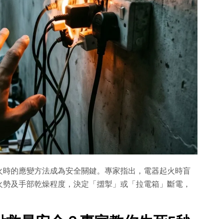
火時的應變方法成為安全關鍵。專家指出，電器起火時盲
火勢及手部乾燥程度，決定「擝掣」或「拉電箱」斷電，