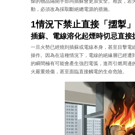
燥的物品隔開手部同插蘇會更加安全。相反，若
動，必須改為採取斷絕總電源的措施。
1情況下禁止直接「擝掣
插蘇、電線溶化起煙時切忌直接
一旦火勢已經燒到插蘇或電線本身，甚至目擊電
操作。因為在這種情況下，電線的絕緣層已經遭
的瞬間極有可能會產生強烈電弧，進而引燃周邊
火嚴重燒傷，甚至面臨直接觸電的生命危險。