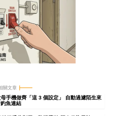
相關文章
幫父母手機做齊「這 3 個設定」 自動過濾陌生來
/釣魚連結