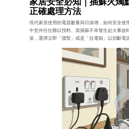
家居安全必知｜插蘇火燭
正確處理方法
現代家居使用的電器數量與日俱增，如何安全使
中意外往往難以預料。當插蘇不幸發生起火事故
策，選擇立即「擝掣」或是「拉電箱」以切斷電