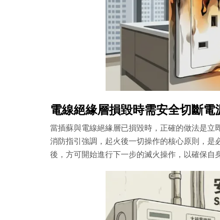
電線絕緣層損毀時需安全切斷電
當插蘇與電線絕緣層已損毀時，正確的做法是立
消防指引強調，起火後一切操作的核心原則，是
後，方可開始進行下一步的滅火操作，以確保自