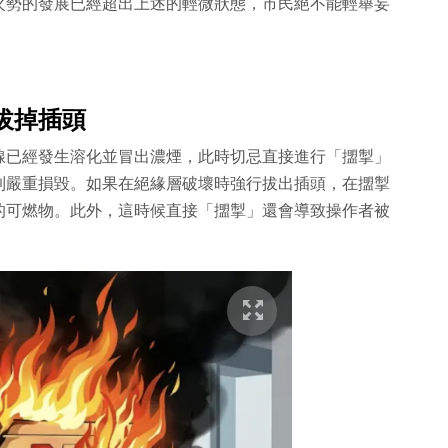
火勢的發展已經超出上述的輕微狀態，市民絕不能輕舉妄
」
拔掉插頭
線已經發生溶化並冒出濃煙，此時切忌直接進行「擝掣」
到嚴重損毀。如果在絕緣層破壞時強行拔出插頭，在擝掣
的可燃物。此外，這時候直接「擝掣」還會導致操作者被