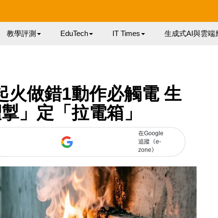
教學評測
EduTech
IT Times
生成式AI與雲端
起火做錯1動作必觸電 生
擝掣」定「拉電箱」
在Google
追蹤《e-
zone》