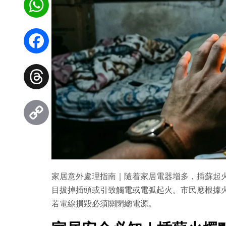
WhatsApp
Facebook
Threads
Copy
Link
家居意外處理指南｜隨着家居電器增多，插蘇起
目拔掉插頭或引致觸電或電弧起火。市民應根據
若電線損毀必須關閉總電源。