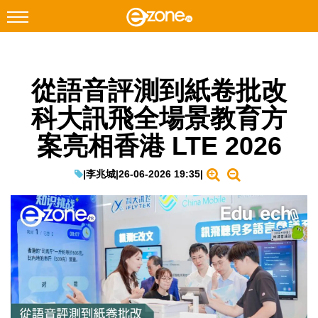
搜尋
從語音評測到紙卷批改
Facebook
Instagram
科大訊飛全場景教育方
科技焦點
案亮相香港 LTE 2026
網絡生活
遊戲動漫
|
李兆城
|
26-06-2026 19:35
|
教學評測
EduTech
IT Times
生成式AI與雲端應用
Enterprise Digital Transformation