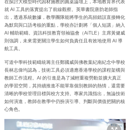
在探討大模型時代因材施教的圓桌論壇上，本地教育界代表
就 AI 工具的落實提出了前線觀察。英華書院唐韵老師指
出，透過系統數據，教學團隊能將學生的高頻錯誤直接轉化
為默寫與口語考核的重點，學校亦計劃將「個人短講」納入
AI 輔助範疇。資訊科技教育領袖協會（AiTLE）主席黃健威
則強調，未來需更關注學生如何負責任且有效地使用 AI 導
航工具。
可道中學科技範疇統籌主任鄭國威與佛教葉紀南紀念中學校
長林志偉均認為，技術工具必須適應香港學校的課程架構與
教師工作流程。AI 的引進是為了減輕重複勞動並擴大真正
的學習空間，其持續推進不能單靠個別教師的熱情，還需要
清晰的學校管理目標與校方支持。專家共識指出，無論技術
如何演進，教師在教學中仍扮演引導、判斷與價值把關的核
心角色。