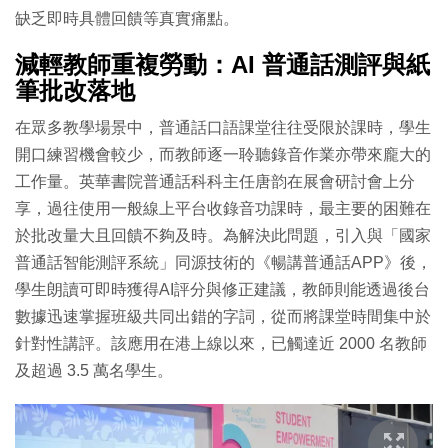
缺乏即時具體回饋等真實痛點。
減輕教師重複勞動：AI 普通話測評與紙
筆批改落地
在眾多教學場景中，普通話口語課堂往往受限於課時，學生
開口練習機會較少，而教師逐一聆聽錄音作業亦帶來龐大的
工作量。英華書院普通話科科主任唐韵在展會研討會上分
享，過往使用一般線上平台收錄音功課時，最主要的困難在
於批改量大且回饋不夠及時。為解決此問題，引入與「國家
普通話智能測評系統」同源技術的《暢講普通話APP》後，
學生朗讀可即時獲得AI評分與修正建議，教師則能透過後台
數據迅速掌握班級共同出錯的字詞，從而將課堂時間集中於
針對性講評。該應用在港上線以來，已觸達近 2000 名教師
及超過 3.5 萬名學生。