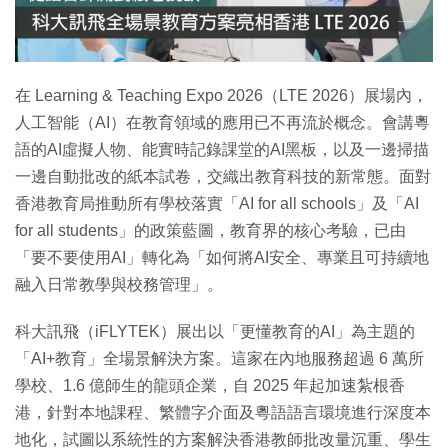
特集
在 Learning & Teaching Expo 2026（LTE 2026）展場內，
人工智能（AI）在教育領域的應用已不再流於概念。會講粵
語的AI虛擬人物、能實時記錄課堂的AI黑板，以及一邊掃描
一邊自動批改的紙本試卷，交織出教育科技的新常態。面對
香港教育局推動所有學校落實「AI for all schools」及「AI
for all students」的政策藍圖，教育界的核心考驗，已由
「要不要使用AI」轉化為「如何將AI安全、專業且可持續地
融入日常教學與校務管理」。
科大訊飛（iFLYTEK）展出以「更懂教育的AI」為主題的
「AI+教育」全場景解決方案。這家在內地服務超過 6 萬所
學校、1.6 億師生的龍頭企業，自 2025 年起加速紮根香
港，針對本地課程、繁體字介面及粵語語言環境進行深度本
地化，試圖以系統性的方案解決香港教師批改量沉重、學生