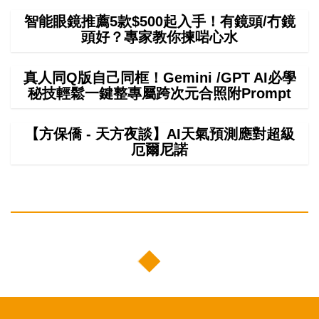
智能眼鏡推薦5款$500起入手！有鏡頭/冇鏡
頭好？專家教你揀啱心水
真人同Q版自己同框！Gemini /GPT AI必學
秘技輕鬆一鍵整專屬跨次元合照附Prompt
【方保僑 - 天方夜談】AI天氣預測應對超級
厄爾尼諾