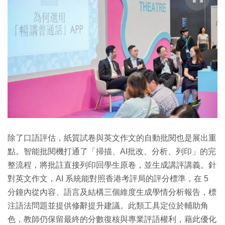
除了口語評估，紙質試卷與英文作文的自動批閱也是展出重
點。智能批閱機打通了「掃描、AI批改、分析、列印」的完
整流程，將批註直接列印回學生原卷，並生成講評講義。針
對英文作文，AI 系統能對照香港考評局的評分標準，在 5
分鐘內從內容、語言及結構三個維度生成學情分析報告，標
注語法問題並提供修辭提升建議。此類工具定位於輔助角
色，教師仍保留最終的分數復核與專業評語權利，藉此優化