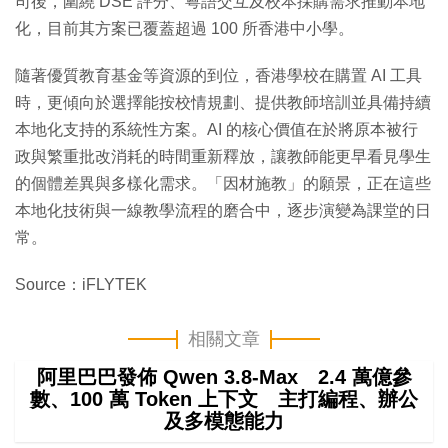
司後，圍繞 DSE 評分、粵語交互及校本採購需求推動本地
化，目前其方案已覆蓋超過 100 所香港中小學。
隨著優質教育基金等資源的到位，香港學校在購置 AI 工具
時，更傾向於選擇能按校情規劃、提供教師培訓並具備持續
本地化支持的系統性方案。AI 的核心價值在於將原本被行
政與繁重批改消耗的時間重新釋放，讓教師能更早看見學生
的個體差異與多樣化需求。「因材施教」的願景，正在這些
本地化技術與一線教學流程的磨合中，逐步演變為課堂的日
常。
Source：iFLYTEK
相關文章
阿里巴巴發佈 Qwen 3.8-Max 2.4 萬億參
數、100 萬 Token 上下文 主打編程、辦公
及多模態能力