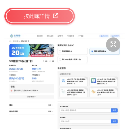
按此睇詳情