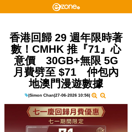
香港回歸 29 週年限時著
數！CMHK 推『71』心
意價 30GB+無限 5G
月費劈至 $71 仲包內
地澳門漫遊數據
|
Simon Chan
|
27-06-2026 10:56
|