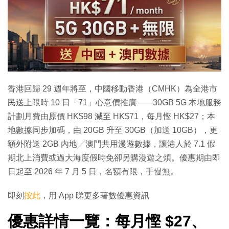
香港回歸 29 週年將至，中國移動香港（CMHK）為全港市
民送上限時 10 日「71」心意價推廣——30GB 5G 本地服務
計劃月費由原價 HK$98 減至 HK$71，每月慳 HK$27；本
地數據同步加碼，由 20GB 升至 30GB（加送 10GB），更
額外附送 2GB 內地╱澳門共用漫遊數據，讓港人於 7.1 假
期北上消費或過大海度假時免卻另購漫遊之煩。優惠期由即
日起至 2026 年 7 月 5 日，名額有限，手慢無。
即刻
按此
，用 App 睇更多著數優惠資訊
優惠詳情一覽：每月慳 $27、