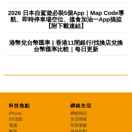
2026 日本自駕遊必裝5個App｜Map Code導
航、即時停車場空位、搵食加油一App搞掂
【附下載連結】
港幣兌台幣匯率 | 香港11間銀行/找換店兌換
台幣匯率比較｜每日更新
科技焦點
網絡生活
iPhone
網絡熱話
5G流動
生活情報
電腦
筍買着數
數碼
旅遊筍料