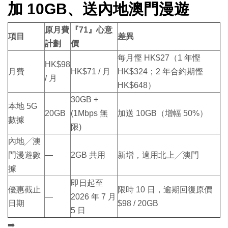
加 10GB、送內地澳門漫遊
原月費
『71』心意
項目
差異
計劃
價
每月慳 HK$27（1 年慳
HK$98
月費
HK$71 / 月
HK$324；2 年合約期慳
/ 月
HK$648）
30GB +
本地 5G
20GB
(1Mbps 無
加送 10GB（增幅 50%）
數據
限)
內地╱澳
門漫遊數
—
2GB 共用
新增，適用北上╱澳門
據
即日起至
優惠截止
限時 10 日，逾期回復原價
—
2026 年 7 月
日期
$98 / 20GB
5 日
➡️