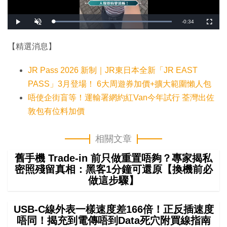
剩
-
0:34
載
播
開
全
入
放
啟
螢
完
音
幕
餘
畢
效
:
【精選消息】
1
時
0
0
.
間
JR Pass 2026 新制｜JR東日本全新「JR EAST
0
0
%
PASS」3月登場！ 6大周遊券加價+擴大範圍懶人包
唔使企街盲等！運輸署網約紅Van今年試行 荃灣出佐
敦包有位料加價
相關文章
舊手機 Trade-in 前只做重置唔夠？專家揭私
密照殘留真相：黑客1分鐘可還原【換機前必
做這步驟】
USB-C線外表一樣速度差166倍！正反插速度
唔同！揭充到電傳唔到Data死穴附買線指南