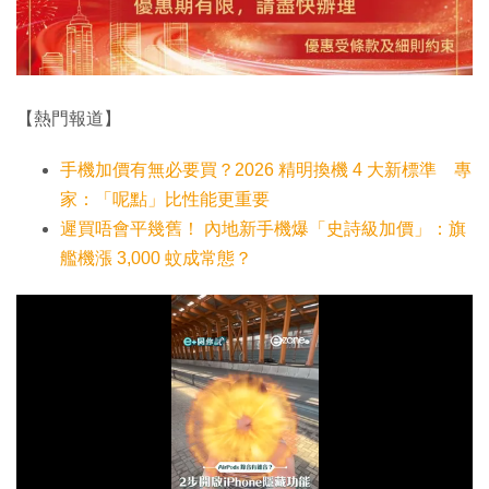
【熱門報道】
手機加價有無必要買？2026 精明換機 4 大新標準 專
家：「呢點」比性能更重要
遲買唔會平幾舊！ 內地新手機爆「史詩級加價」：旗
艦機漲 3,000 蚊成常態？