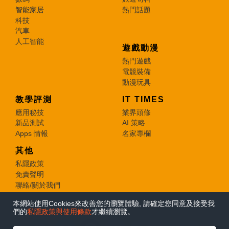
智能家居
熱門話題
科技
汽車
人工智能
遊戲動漫
熱門遊戲
電競裝備
動漫玩具
教學評測
IT TIMES
應用秘技
業界頭條
新品測試
AI 策略
Apps 情報
名家專欄
其他
私隱政策
免責聲明
聯絡/關於我們
本網站使用Cookies來改善您的瀏覽體驗, 請確定您同意及接受我
© 2026 e-zone. All Rights Reserved.
們的
私隱政策與使用條款
才繼續瀏覽。
在Google