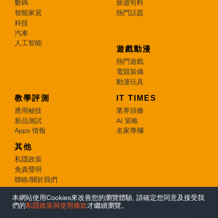
數碼
旅遊筍料
智能家居
熱門話題
科技
汽車
人工智能
遊戲動漫
熱門遊戲
電競裝備
動漫玩具
教學評測
IT TIMES
應用秘技
業界頭條
新品測試
AI 策略
Apps 情報
名家專欄
其他
私隱政策
免責聲明
聯絡/關於我們
本網站使用Cookies來改善您的瀏覽體驗, 請確定您同意及接受我
© 2026 e-zone. All Rights Reserved.
們的
私隱政策與使用條款
才繼續瀏覽。