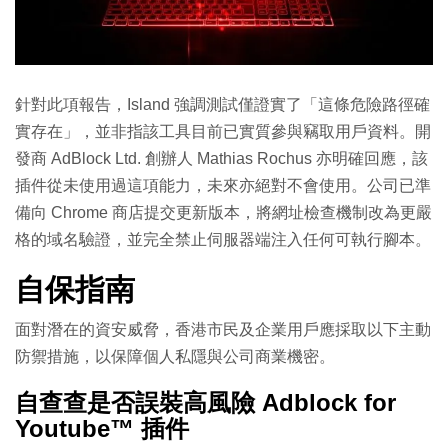
針對此項報告，Island 強調測試僅證實了「這條危險路徑確
實存在」，並非指該工具目前已實質參與竊取用戶資料。開
發商 AdBlock Ltd. 創辦人 Mathias Rochus 亦明確回應，該
插件從未使用過這項能力，未來亦絕對不會使用。公司已準
備向 Chrome 商店提交更新版本，將網址檢查機制改為更嚴
格的域名驗證，並完全禁止伺服器端注入任何可執行腳本。
自保指南
面對潛在的資安威脅，香港市民及企業用戶應採取以下主動
防禦措施，以保障個人私隱與公司商業機密。
自查查是否誤裝高風險 Adblock for
Youtube™ 插件