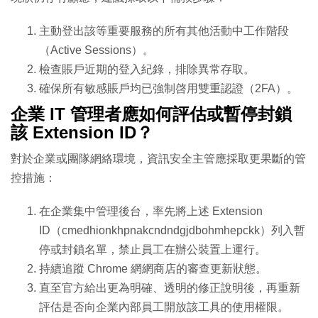
主動登出該等重要服務的所有其他活動中工作階段
（Active Sessions）。
檢查賬戶近期的登入紀錄，排除異常存取。
確保所有敏感賬戶均已強制啓用雙重認證（2FA）。
企業 IT 管理者應如何評估或暫停封鎖
該 Extension ID？
對於企業或團隊網絡環境，資訊安全主管應採取更果斷的管
控措施：
在企業集中管理後台，率先將上述 Extension
ID（
cmedhionkhpnakcndndgjdbohmhepckk
）列入暫
停或封鎖名單，禁止員工在辦公裝置上運行。
持續追蹤 Chrome 網網商店的審查更新狀態。
直至官方給出更為明確、透明的修正說明後，再重新
評估是否向企業內部員工開放該工具的使用權限。