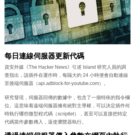
每日連線伺服器更新代碼
資安外媒《The Hacker News》引述 Island 研究人員的調
查指出，該插件在運作時，每隔大約 24 小時便會自動連線
至後端伺服器（
api.adblock-for-youtube.com
）。
研究發現，伺服器回傳的數據中，包含了一個特殊的指令欄
位。這意味着遠端伺服器擁有絕對主導權，可以決定插件何
時執行哪些微型程式碼（scriptlet），甚至可以直接把特定
代碼當作參數傳入，逼使瀏覽器執行。