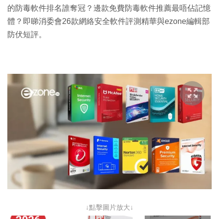
的防毒軟件排名誰奪冠？邊款免費防毒軟件推薦最唔佔記憶
體？即睇消委會26款網絡安全軟件評測精華與ezone編輯部
防伏短評。
↓點擊圖片放大↓