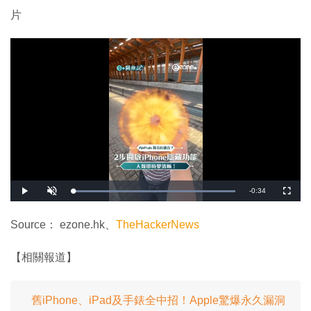
片
剩
-
0:34
載
播
開
全
入
放
啟
螢
完
音
幕
餘
畢
效
:
Source： ezone.hk、
TheHackerNews
1
時
0
0
.
間
【相關報道】
0
0
%
舊iPhone、iPad及手錶全中招！Apple驚爆永久漏洞