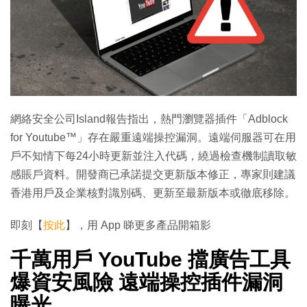
網絡安全公司Island報告指出，熱門瀏覽器插件「Adblock
for Youtube™」存在嚴重遠端操控漏洞。遠端伺服器可在用
戶不知情下每24小時更新並注入代碼，繞過檢查機制讀取敏
感賬戶資料。開發商已承諾提交更新版本修正，專家則建議
香港用戶及企業核對識別碼、更新至最新版本或徹底移除。
即刻【
按此
】，用 App 睇更多產品開箱影
千萬用戶 YouTube 擋廣告工具
爆資安風險 遠端操控插件漏洞
曝光