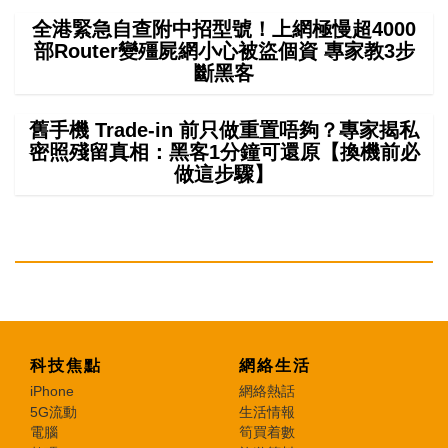
全港緊急自查附中招型號！上網極慢超4000
部Router變殭屍網小心被盜個資 專家教3步
斷黑客
舊手機 Trade-in 前只做重置唔夠？專家揭私
密照殘留真相：黑客1分鐘可還原【換機前必
做這步驟】
科技焦點
網絡生活
iPhone
網絡熱話
5G流動
生活情報
電腦
筍買着數