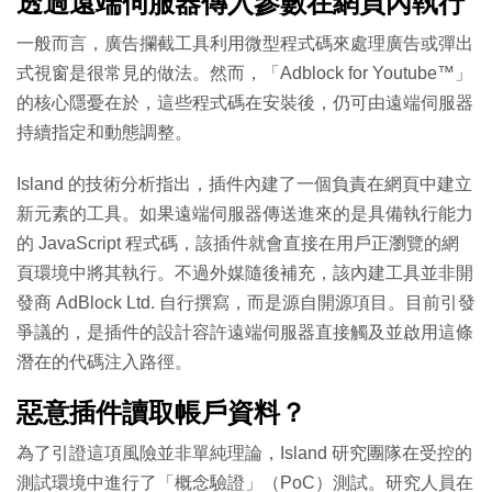
透過遠端伺服器傳入參數在網頁內執行
一般而言，廣告攔截工具利用微型程式碼來處理廣告或彈出
式視窗是很常見的做法。然而，「Adblock for Youtube™」
的核心隱憂在於，這些程式碼在安裝後，仍可由遠端伺服器
持續指定和動態調整。
Island 的技術分析指出，插件內建了一個負責在網頁中建立
新元素的工具。如果遠端伺服器傳送進來的是具備執行能力
的 JavaScript 程式碼，該插件就會直接在用戶正瀏覽的網
頁環境中將其執行。不過外媒隨後補充，該內建工具並非開
發商 AdBlock Ltd. 自行撰寫，而是源自開源項目。目前引發
爭議的，是插件的設計容許遠端伺服器直接觸及並啟用這條
潛在的代碼注入路徑。
惡意插件讀取帳戶資料？
為了引證這項風險並非單純理論，Island 研究團隊在受控的
測試環境中進行了「概念驗證」（PoC）測試。研究人員在