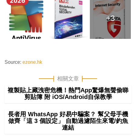
+3
Source:
ezone.hk
相關文章
複製貼上藏洩密危機！熱門App驚爆無聲偷睇
剪貼簿 附 iOS/Android自保教學
長者用 WhatsApp 好易中騙案？ 幫父母手機
做齊「這 3 個設定」 自動過濾陌生來電/釣魚
連結