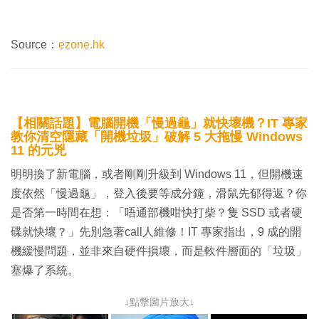
Source：
ezone.hk
【相關話題】電腦開機「慢過龜」就快壞機？IT 專家
教你清空隱藏「開機垃圾」破解 5 大拖慢 Windows
11 的元兇
明明換了新電腦，或者剛剛升級到 Windows 11，但開機速
度依然「慢過龜」，登入後要等成分鐘，滑鼠先郁得返？你
是否第一時間在想：「唔通部機咁快打柴？隻 SSD 或者硬
碟就快壞？」先別急著call人維修！IT 專家指出，9 成的開
機緩慢問題，並非來自硬件損壞，而是軟件層面的「垃圾」
塞爆了系統。
↓點擊圖片放大↓