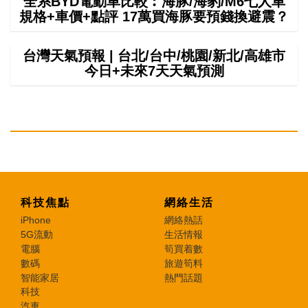
全系BYD電動車比較︰海豚/海豹/M6七人車
規格+車價+點評 17萬買海豚要預錢換避震？
台灣天氣預報 | 台北/台中/桃園/新北/高雄市
今日+未來7天天氣預測
科技焦點
網絡生活
iPhone
網絡熱話
5G流動
生活情報
電腦
筍買着數
數碼
旅遊筍料
智能家居
熱門話題
科技
汽車