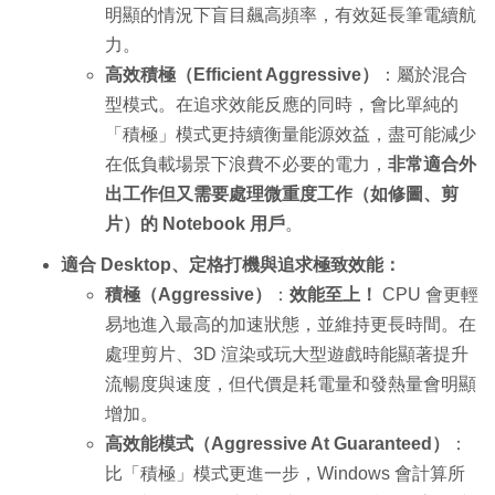
明顯的情況下盲目飆高頻率，有效延長筆電續航
力。
高效積極（Efficient Aggressive）
：屬於混合
型模式。在追求效能反應的同時，會比單純的
「積極」模式更持續衡量能源效益，盡可能減少
在低負載場景下浪費不必要的電力，
非常適合外
出工作但又需要處理微重度工作（如修圖、剪
片）的 Notebook 用戶
。
適合 Desktop、定格打機與追求極致效能：
積極（Aggressive）
：
效能至上！
CPU 會更輕
易地進入最高的加速狀態，並維持更長時間。在
處理剪片、3D 渲染或玩大型遊戲時能顯著提升
流暢度與速度，但代價是耗電量和發熱量會明顯
增加。
高效能模式（Aggressive At Guaranteed）
：
比「積極」模式更進一步，Windows 會計算所