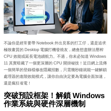
不論你是經常要帶 Notebook 外出見客的打工仔，還是追求
極致畫質的 Desktop 電腦打機發燒友，總會想盡辦法壓榨
CPU 效能或延長電池續航力。不過，你未必知道 Windows
11 其實暗藏了一個更深層的 CPU 開掛秘技！近日網上流傳
一個簡單的登錄檔修改隱藏招數，只需幾秒鐘就能一鍵解鎖
處理器的進階效能模式，讓你自由決定要為電腦全面加速，
還是瘋狂省電！
突破預設框架！解鎖 Windows
作業系統與硬件深層機制