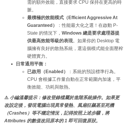
需的額外效能，直接要求 CPU 保持在更高的時
脈。
最積極的效能模式（Efficient Aggressive At
Guaranteed）
：性能最大化之選！在啟動 P-
State 的情況下，
Windows 總是要求處理器提
供最高效能等級的表現
。如果你的 Desktop 電
腦擁有良好的散熱系統，選這個模式能全面壓榨
硬體實力。
日常通用平衡：
已啟用（Enabled）
：系統的預設標準行為。
CPU 會根據工作量自動在正常範圍內加速，平
衡效能、功耗與散熱。
⚠️
小編溫馨提示：修改登錄檔屬於進階系統操作。如果更
改設定後，發現電腦出現異常發熱、風扇狂飆甚至死機
（Crashes）等不穩定情況，記得按照上述步驟，將
Attributes
的數值改回原本的
1
即可回復原狀。