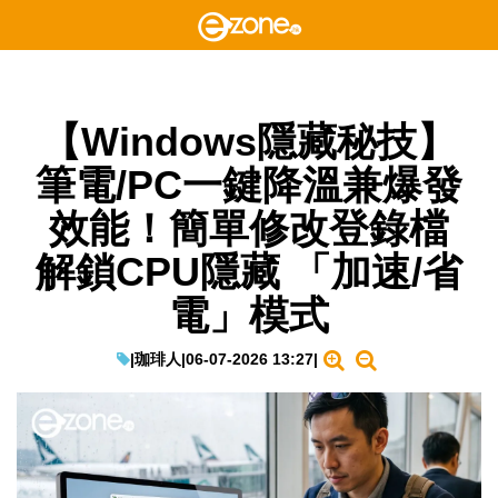
【Windows隱藏秘技】
筆電/PC一鍵降溫兼爆發
效能！簡單修改登錄檔
解鎖CPU隱藏 「加速/省
電」模式
|
珈琲人
|
06-07-2026 13:27
|