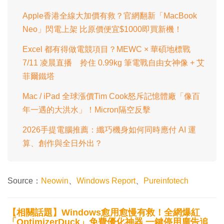
Apple香港全線大加價有救？官網翻新「MacBook
Neo」閃電上架 比原價便宜$1000即買新機！
Excel 都有得做電競項目？MEWC × 華碩地標戰
7/11 凌晨直播 拎住 0.99kg 筆電戰自由女神像 + 艾
菲爾鐵塔
Mac / iPad 全球漲價Tim Cook怒斥記憶體廠「像百
年一遇的大洪水」！Micron隔空反擊
2026手提電腦推薦：纖巧機身如何同時應付 AI 運
算、創作與全日外出？
Source：
Neowin
、
Windows Report
、
Pureinfotech
【相關話題】Windows愈用愈慢有救！全網爆紅
「OptimizerDuck」免費優化神器 一鍵停用廣告追