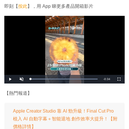
即刻【
按此
】，用 App 睇更多產品開箱影片
剩
-
0:34
載
播
開
全
入
放
啟
螢
完
音
幕
餘
畢
效
:
【熱門報道】
1
時
0
0
.
間
0
0
Apple Creator Studio 靠 AI 勁升級！Final Cut Pro
%
植入 AI 自動字幕＋智能退地 創作效率大提升！【附
價格詳情】