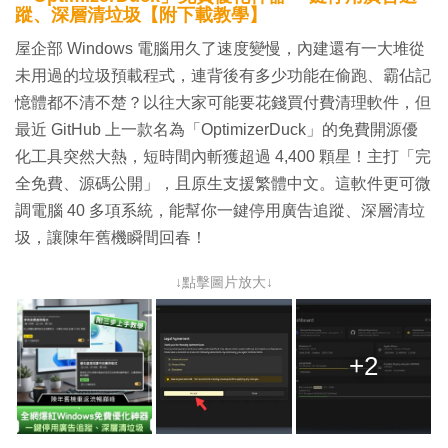
蹤、深層清垃圾【附下載教學】
屋企部 Windows 電腦用久了速度變慢，內建還有一大堆從
未用過的垃圾預載程式，連背後有多少功能在偷跑、霸佔記
憶體都不清不楚？以往大家可能要花錢買付費清理軟件，但
最近 GitHub 上一款名為「OptimizerDuck」的免費開源優
化工具突然大熱，短時間內斬獲超過 4,400 顆星！主打「完
全免費、源碼公開」，且原生支援繁體中文。這軟件更可微
調電腦 40 多項系統，能幫你一鍵停用廣告追蹤、深層清垃
圾，讓陳年舊機瞬間回春！
↓點擊圖片放大↓
+2