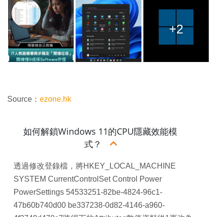
+2
Source：
ezone.hk
如何解鎖Windows 11的CPU隱藏效能模
式？
透過修改登錄檔，將HKEY_LOCAL_MACHINE
SYSTEM CurrentControlSet Control Power
PowerSettings 54533251-82be-4824-96c1-
47b60b740d00 be337238-0d82-4146-a960-