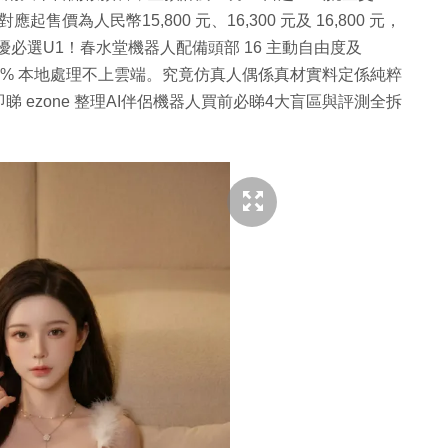
應起售價為人民幣15,800 元、16,300 元及 16,800 元，
的優必選U1！春水堂機器人配備頭部 16 主動自由度及
00% 本地處理不上雲端。究竟仿真人偶係真材實料定係純粹
ezone 整理AI伴侶機器人買前必睇4大盲區與評測全拆