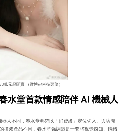
58萬元起開賣 （微博@科技頭條）
春水堂首款情感陪伴 AI 機械人
AI 機器人不同，春水堂明確以「消費級」定位切入。與坊間
外殼的拼湊產品不同，春水堂強調這是一套將視覺感知、情緒