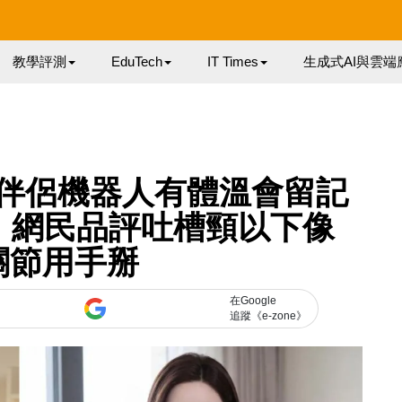
教學評測
EduTech
IT Times
生成式AI與雲端
AI伴侶機器人有體溫會留記
！網民品評吐槽頸以下像
關節用手掰
在Google
追蹤《e-zone》