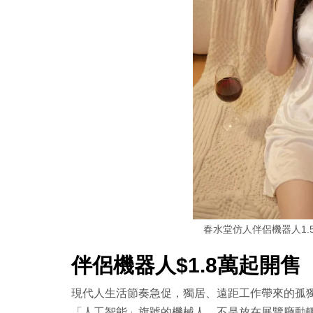
春水堂仿人伴侶機器人1.
伴侶機器人$1.8萬起開售
現代人生活節奏急促，獨居、遠距工作帶來的孤
「人工智能」旗號的機械人，不是放在展覽廳動