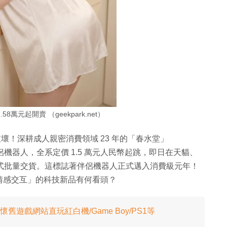
萬元起開賣 （geekpark.net）
破壞！深耕成人親密消費領域 23 年的「春水堂」
伴侶機器人，全系定價 1.5 萬元人民幣起跳，即日在天貓、
起正式批量交貨。這標誌著伴侶機器人正式邁入消費級元年！
情感交互」的科技新品有何看頭？
懷舊遊戲網站直玩紅白機/Game Boy/PS1等