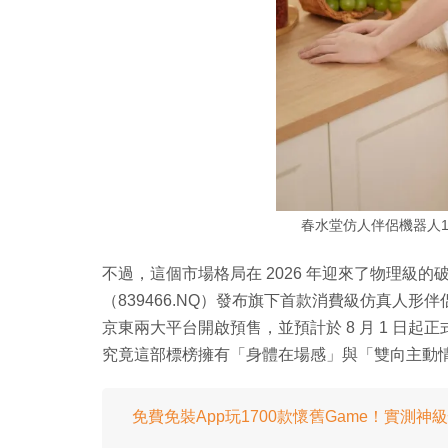
春水堂仿人伴侶機器人1.58
不過，這個市場格局在 2026 年迎來了物理級的
（839466.NQ）發布旗下首款消費級仿真人形
京東兩大平台開啟預售，並預計於 8 月 1 日
究竟這部標榜擁有「身體在場感」與「雙向主動
免費免裝App玩1700款懷舊Game！實測神級