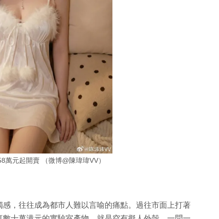
58萬元起開賣 （微博@陳瑋瑋VV）
獨感，往往成為都市人難以言喻的痛點。過往市面上打著
輒數十萬港元的實驗室產物，就是空有擬人外殼、一問一