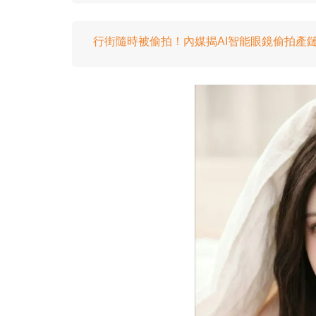
行街隨時被偷拍！內媒揭AI智能眼鏡偷拍產鏈