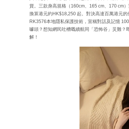
貨。三款身高規格（160cm、165 cm、170 cm）對
換算港元約HK$18,250 起。對決高達百萬港元
RK3576本地隱私保護技術，宣稱對話及記憶 1
噱頭？想知網民吐槽嘅續航同「恐怖谷」災難？即睇 
解！