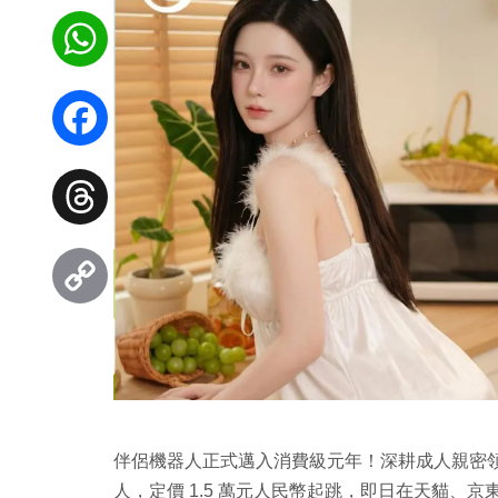
WhatsApp
Facebook
Threads
Copy
Link
伴侶機器人正式邁入消費級元年！深耕成人親密領域
人，定價 1.5 萬元人民幣起跳，即日在天貓、京