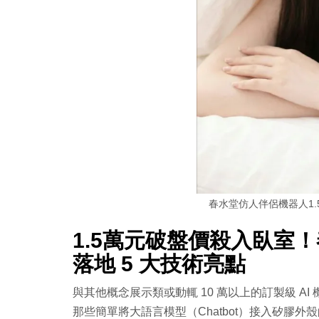
春水堂仿人伴侶機器人1.
1.5萬元破盤價殺入臥室！
落地 5 大技術亮點
與其他概念展示類或動輒 10 萬以上的訂製級 
那些簡單將大語言模型（Chatbot）接入矽膠