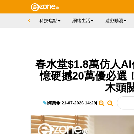
科技焦點
網絡生活
遊戲動漫
春水堂$1.8萬仿人
憶硬撼20萬優必選
木頭
|
何樂希
|
21-07-2026 14:29
|