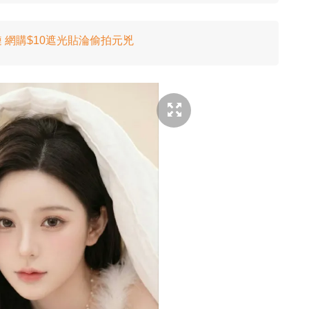
 網購$10遮光貼淪偷拍元兇