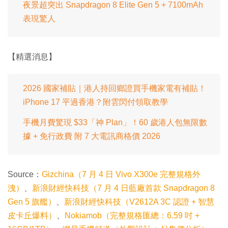
夜景超突出 Snapdragon 8 Elite Gen 5 + 7100mAh
表現驚人
【精選消息】
2026 國家補貼｜港人持回鄉證買手機家電有補貼！
iPhone 17 平過香港？附雲閃付領取教學
手機月費驚現 $33「神 Plan」！60 歲港人包無限數
據 + 免行政費 附 7 大電訊商格價 2026
Source：
Gizchina（7 月 4 日 Vivo X300e 完整規格外
洩）
、
新浪財經快科技（7 月 4 日藍廠首款 Snapdragon 8
Gen 5 旗艦）
、
新浪財經快科技（V2612A 3C 認證 + 智慧
皮卡丘爆料）
、
Nokiamob（完整規格匯總：6.59 吋 +