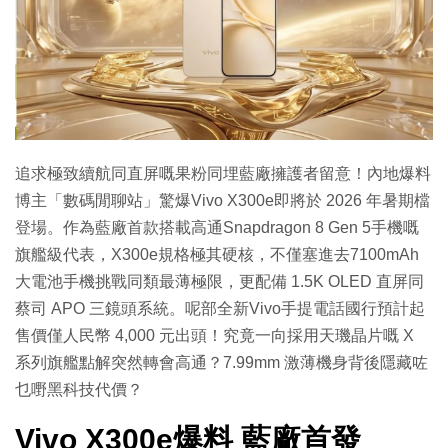
特集
追求極致續航同直屏嘅果粉同埋藍廠擁護者留意！內地爆料
博主「數碼閒聊站」驚爆Vivo X300e即將於 2026 年暑期檔
登場。作為藍廠首款搭載高通Snapdragon 8 Gen 5手機嘅
旗艦級代表，X300e規格極其硬核，不僅塞進去7100mAh
大電池手機挑戰同類最薄極限，更配備 1.5K OLED 直屏同
蔡司 APO 三鏡頭系統。呢部全新Vivo手提電話國行預計起
售價僅人民幣 4,000 元出頭！究竟一向採用天璣晶片嘅 X
系列旗艦點解突然轉會高通？7.99mm 激薄機身背後隱藏咗
乜嘢黑科技代價？
Vivo X300e爆料 藍廠首發