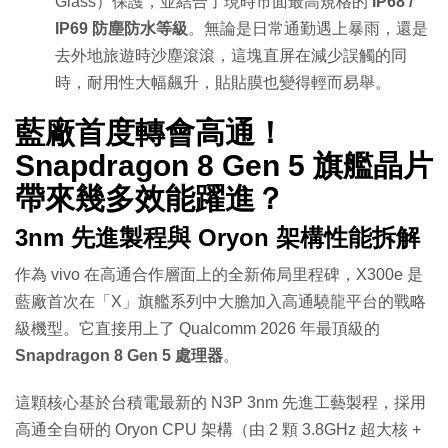
Glass）保護，並結合了現時市面最高規格的
IP68 /
IP69 防塵防水等級
。無論是日常通勤遇上暴雨，還是
去外地旅遊時沙塵滾滾，這塊直屏在減少誤觸的同
時，耐用性大幅飆升，貼貼膜也變得輕而易舉。
藍廠首度轉會高通！
Snapdragon 8 Gen 5 旗艦晶片
帶來幾多效能躍進？
3nm 先進製程與 Oryon 架構性能拆解
作為 vivo 在高通合作層面上的全新佈局里程碑，X300e 是
藍廠首次在「X」旗艦系列中大膽加入高通驍龍平台的戰略
級機型。它直接用上了 Qualcomm 2026 年最頂級的
Snapdragon 8 Gen 5 處理器
。
這顆核心基於台積電最新的 N3P 3nm 先進工藝製程，採用
高通全自研的 Oryon CPU 架構（由 2 顆 3.8GHz 超大核 +