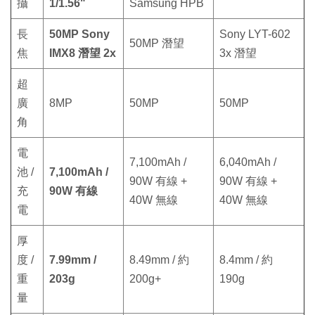
攝
1/1.56"
Samsung HPB
長
50MP Sony
Sony LYT-602
50MP 潛望
焦
IMX8 潛望 2x
3x 潛望
超
廣
8MP
50MP
50MP
角
電
7,100mAh /
6,040mAh /
池 /
7,100mAh /
90W 有線 +
90W 有線 +
充
90W 有線
40W 無線
40W 無線
電
厚
度 /
7.99mm /
8.49mm / 約
8.4mm / 約
重
203g
200g+
190g
量