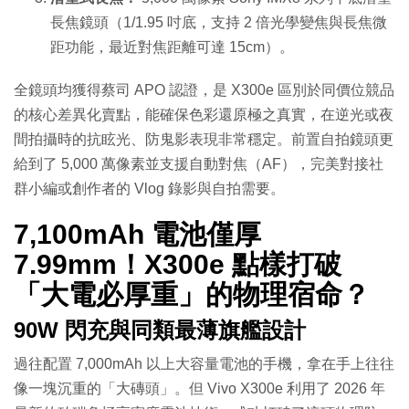
長焦鏡頭（1/1.95 吋底，支持 2 倍光學變焦與長焦微
距功能，最近對焦距離可達 15cm）。
全鏡頭均獲得蔡司 APO 認證，是 X300e 區別於同價位競品
的核心差異化賣點，能確保色彩還原極之真實，在逆光或夜
間拍攝時的抗眩光、防鬼影表現非常穩定。前置自拍鏡頭更
給到了 5,000 萬像素並支援自動對焦（AF），完美對接社
群小編或創作者的 Vlog 錄影與自拍需要。
7,100mAh 電池僅厚
7.99mm！X300e 點樣打破
「大電必厚重」的物理宿命？
90W 閃充與同類最薄旗艦設計
過往配置 7,000mAh 以上大容量電池的手機，拿在手上往往
像一塊沉重的「大磚頭」。但 Vivo X300e 利用了 2026 年