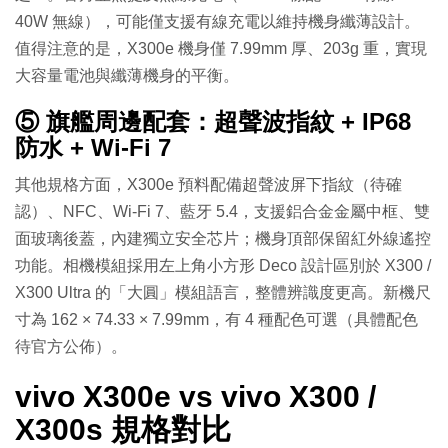
40W 無線），可能僅支援有線充電以維持機身纖薄設計。
值得注意的是，X300e 機身僅 7.99mm 厚、203g 重，實現
大容量電池與纖薄機身的平衡。
⑤ 旗艦周邊配套：超聲波指紋 + IP68
防水 + Wi-Fi 7
其他規格方面，X300e 預料配備超聲波屏下指紋（待確
認）、NFC、Wi-Fi 7、藍牙 5.4，支援鋁合金金屬中框、雙
面玻璃後蓋，內建獨立安全芯片；機身頂部保留紅外線遙控
功能。相機模組採用左上角小方形 Deco 設計區別於 X300 /
X300 Ultra 的「大圓」模組語言，整體辨識度更高。新機尺
寸為 162 × 74.33 × 7.99mm，有 4 種配色可選（具體配色
待官方公佈）。
vivo X300e vs vivo X300 /
X300s 規格對比