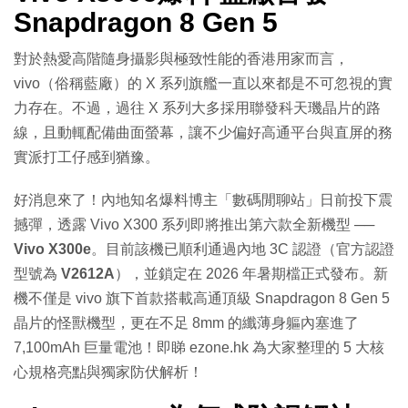
Snapdragon 8 Gen 5
對於熱愛高階隨身攝影與極致性能的香港用家而言，
vivo（俗稱藍廠）的 X 系列旗艦一直以來都是不可忽視的實
力存在。不過，過往 X 系列大多採用聯發科天璣晶片的路
線，且動輒配備曲面螢幕，讓不少偏好高通平台與直屏的務
實派打工仔感到猶豫。
好消息來了！內地知名爆料博主「數碼閒聊站」日前投下震
撼彈，透露 Vivo X300 系列即將推出第六款全新機型 ──
Vivo X300e
。目前該機已順利通過內地 3C 認證（官方認證
型號為
V2612A
），並鎖定在 2026 年暑期檔正式發布。新
機不僅是 vivo 旗下首款搭載高通頂級 Snapdragon 8 Gen 5
晶片的怪獸機型，更在不足 8mm 的纖薄身軀內塞進了
7,100mAh 巨量電池！即睇 ezone.hk 為大家整理的 5 大核
心規格亮點與獨家防伏解析！