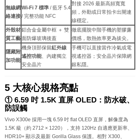
對接 2026 最新高頻寬寬
無線網
Wi-Fi 7 標準
/ 藍牙 5.4
頻，外勤或日常拍卡出閘連
絡連接
/ 完整功能 NFC
線穩定。
外殼材
鋁合金金屬中框 ＋ 雙
徹底擺脫中階手機的塑膠廉
質工藝
面防爆玻璃後蓋
價感，散熱效率更為拔尖。
機身頂部保留
紅外線
手機可以直接當作冷氣或電
隱藏附
遙控功能
、內建獨立
視遙控器；安全晶片保障網
加功能
安全晶片
銀私隱。
5 大核心規格亮點
① 6.59 吋 1.5K 直屏 OLED：防水破、
防誤觸
Vivo X300e 採用一塊 6.59 吋 flat OLED 直屏，解像度為
1.5K 級（約 2712 × 1220），支持 120Hz 自適應更新率、
HDR10+ 顯示及最新 Gorilla Glass 保護。相對 X300、