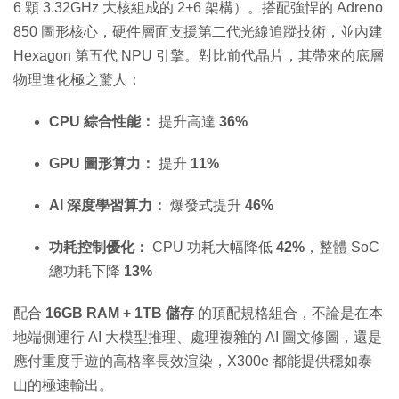
6 顆 3.32GHz 大核組成的 2+6 架構）。搭配強悍的 Adreno
850 圖形核心，硬件層面支援第二代光線追蹤技術，並內建
Hexagon 第五代 NPU 引擎。對比前代晶片，其帶來的底層
物理進化極之驚人：
CPU 綜合性能：
提升高達
36%
GPU 圖形算力：
提升
11%
AI 深度學習算力：
爆發式提升
46%
功耗控制優化：
CPU 功耗大幅降低
42%
，整體 SoC
總功耗下降
13%
配合
16GB RAM + 1TB 儲存
的頂配規格組合，不論是在本
地端側運行 AI 大模型推理、處理複雜的 AI 圖文修圖，還是
應付重度手遊的高格率長效渲染，X300e 都能提供穩如泰
山的極速輸出。