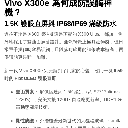
Vivo X300e 為何成防誤觸神
機？
1.5K 護眼直屏與 IP68/IP69 滿級防水
過往不論是 X300 標準版還是頂配的 X300 Ultra，都無一例
外地採用了雙曲面屏幕設計。雖然視覺上極具延伸感，但日
常單手操作時容易誤觸，且跌落時碎屏的維修成本極高，買
保護貼更是難上加難。
新一代 Vivo X300e 完美聽到了用家的心聲，改用一塊
6.59
吋的 Flat OLED 護眼直屏
。
畫面質素：
解像度達到 1.5K 級別（約
$2712 \times
1220$
），完美支援 120Hz 自適應更新率、HDR10+
高動態顯示技術。
剛性防護：
外層覆蓋最新世代的大猩猩玻璃（Gorilla