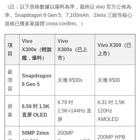
（註：以下規格數據以爆料為準，最終以 vivo 官方公佈為
準。Snapdragon 8 Gen 5、7,100mAh、Zeiss 三鏡等核心
規格已獲多家媒體 cross-confirm。）
Vivo
Vivo
項
Vivo X300（已
X300e（輕旗
X300s（已上
目
上市）
艦，爆料）
市）
處
Snapdragon
理
天璣 9500s
天璣 9500
8 Gen 5
器
6.78 吋
6.31 吋 1.5K
屏
6.59 吋 1.5K
1.5K+144Hz 直
120Hz
幕
直屏 OLED
屏
AMOLED
主
50MP Zeiss
200MP
200MP HPB