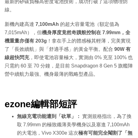
最新的矽碳負極高密度電池技術，成功打破了這項物理防
線。
新機內建高達
7,100mAh
的超大容量電池（額定值為
7,015mAh），但
機身厚度竟然奇蹟般控制在 7.99mm，全
機重量亦僅有 203g
！拿在手上的體感極其輕薄，完美實現
了「長效續航」與「舒適手感」的黃金平衡。配合
90W 有
線超快閃充
，即使電池容量極大，實測由 0% 充至 100% 也
只需約 60 至 70 分鐘，是目前 Snapdragon 8 Gen 5 旗艦陣
營中續航力最強、機身最薄的戰略型產品。
ezone編輯部短評
無線充電功能遭到「砍單」：
實測規格指出，為了換
取 7.99mm 的極致纖薄美學機身以及塞進 7,100mAh
的大電池，Vivo X300e 這次
極有可能完全閹割了「無