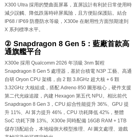
X300 Ultra 採用的雙曲面屏幕，直屏設計有利於日常使用時
減少誤觸、降低跌落時碎屏風險，且方便貼保護貼。結合
IP68 / IP69 防塵防水等級，X300e 在耐用性方面預期達到
X 系列標準水平。
② Snapdragon 8 Gen 5：藍廠首款高
通旗艦平台
X300e 採用 Qualcomm 2026 年頂級 3nm 製程
Snapdragon 8 Gen 5 處理器，基於台積電 N3P 工藝、高通
自研 Oryon CPU 架構，由 2 顆 3.8GHz 超大核 + 6 顆
3.32GHz 大核組成，搭配 Adreno 850 圖形核心，硬件支援
第二代光線追蹤，內建 Hexagon 第五代 NPU。相比前代
Snapdragon 8 Gen 3，CPU 綜合性能提升 36%、GPU 提
升 11%、AI 算力提升 46%，CPU 功耗降低 42%，整體
SoC 功耗下降 13%。X300e 同時配備 16GB RAM + 1TB
儲存頂配組合，本地端側大模型推理、AI 圖文處理、遊戲