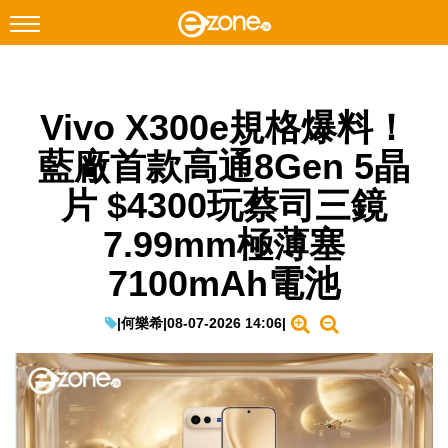
搜尋
Vivo X300e規格爆料！
Facebook
Instagram
藍廠首款高通8Gen 5晶
科技焦點
片 $4300玩蔡司三鏡
網絡生活
7.99mm極薄塞
遊戲動漫
7100mAh電池
教學評測
EduTech
|
何樂希
|
08-07-2026 14:06
|
IT Times
生成式AI與雲端應用
Enterprise Digital Transformation