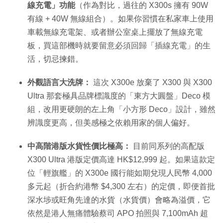
線充電」功能
（作為對比，過往的 X300s 擁有 90W
有線 + 40W 無線組合）。如果你習慣在私家車上使用
車載無線充電架、或者辦公室桌上擺放了無線充電
板，買這部機時就要留意必須回歸「插線充電」的生
活，切忌揀錯。
外觀語言大洗牌：
這次 X300e 放棄了 X300 與 X300
Ultra 那套極具品牌標識度的「東方大圓盤」Deco 模
組，改用更硬朗的左上角「小方形 Deco」設計，雖然
辨識度更高，但美感極之依賴用家的個人偏好。
中高階港版水貨性價比極高：
目前同系列的高配版
X300 Ultra 港版定價高達 HK$12,999 起。如果這款定
位「輕旗艦」的 X300e 國行能如期兌現人民幣 4,000
多元起（折合約港幣 $4,300 左右）的定價，即便首批
深水埗或旺角先達的水貨（水貨價）會略為溢價，它
依然是港人無痛體驗蔡司 APO 拍照與 7,100mAh 超