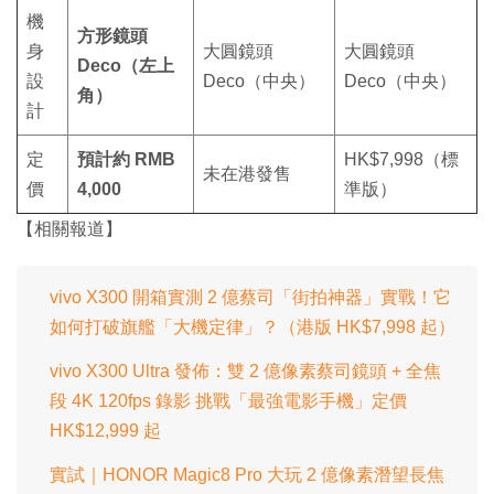
機
方形鏡頭
身
大圓鏡頭
大圓鏡頭
Deco（左上
設
Deco（中央）
Deco（中央）
角）
計
定
預計約 RMB
HK$7,998（標
未在港發售
價
4,000
準版）
【相關報道】
vivo X300 開箱實測 2 億蔡司「街拍神器」實戰！它
如何打破旗艦「大機定律」？（港版 HK$7,998 起）
vivo X300 Ultra 發佈：雙 2 億像素蔡司鏡頭 + 全焦
段 4K 120fps 錄影 挑戰「最強電影手機」定價
HK$12,999 起
實試｜HONOR Magic8 Pro 大玩 2 億像素潛望長焦