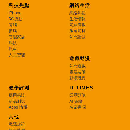
科技焦點
網絡生活
iPhone
網絡熱話
5G流動
生活情報
電腦
筍買着數
數碼
旅遊筍料
智能家居
熱門話題
科技
汽車
人工智能
遊戲動漫
熱門遊戲
電競裝備
動漫玩具
教學評測
IT TIMES
應用秘技
業界頭條
新品測試
AI 策略
Apps 情報
名家專欄
其他
私隱政策