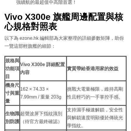
強續航的最超值中高階首選！
Vivo X300e 旗艦周邊配置與核
心規格對照表
以下為 ezone.hk 編輯部為大家整理的詳細參數矩陣，助你
一覽這部輕旗艦的細節：
規格與
Vivo X300e 詳細配置
功能項
實質帶給香港用家的效益
內容
目
機身尺
162 × 74.33 ×
挑戰大電量極限，維持高剛
寸與重
7.99mm / 重量 203g
性且輕巧的一手掌控手感。
量
支持濕手極速解鎖，安全性
生物識
超聲波屏下指紋識別
與解鎖速度明顯優於傳統光
別防護
（待官方最終確認）
學指紋。