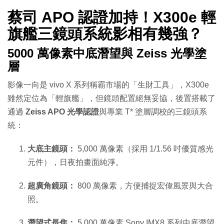
蔡司 APO 認證加持！X300e 輕
旗艦三鏡頭系統影相有幾強？
5000 萬像素中底潛望與 Zeiss 光學塗
層
影像一向是 vivo X 系列稱霸市場的「生財工具」，X300e
雖然定位為「輕旗艦」，但鏡頭配置絕無妥協，後置搭載了
通過
Zeiss APO 光學認證
與專業 T* 塗層調校的三鏡頭系
統：
大底主鏡頭：
5,000 萬像素（採用 1/1.56 吋優質感光
元件），日夜拍畫面純淨。
超廣角鏡頭：
800 萬像素，方便捕捉宏偉風景與大合
照。
潛望式長焦：
5,000 萬像素 Sony IMX8 系列中底潛望