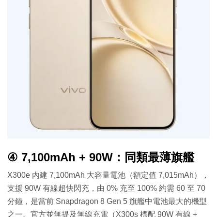
④ 7,100mAh + 90W：同類最薄旗艦
X300e 內建 7,100mAh 大容量電池（額定值 7,015mAh），
支援 90W 有線超快閃充，由 0% 充至 100% 約需 60 至 70
分鐘，是當前 Snapdragon 8 Gen 5 旗艦中電池最大的機型
之一。官方並無提及無線充電（X300s 標配 90W 有線 +