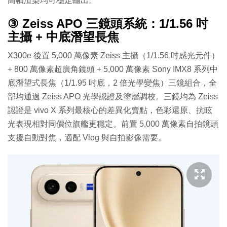
高幀渲染均可穩定輸出。
③ Zeiss APO 三鏡頭系統：1/1.56 吋
主攝 + 中底潛望長焦
X300e 後置 5,000 萬像素 Zeiss 主攝（1/1.56 吋感光元件）
+ 800 萬像素超廣角鏡頭 + 5,000 萬像素 Sony IMX8 系列中
底潛望式長焦（1/1.95 吋底，2 倍光學變焦）三鏡組合，全
部均通過 Zeiss APO 光學認證及塗層調校。三鏡均為 Zeiss
認證是 vivo X 系列最核心的差異化賣點，色彩還原、抗眩
光表現相對同價位旗艦更穩定。前置 5,000 萬像素自拍鏡頭
支援自動對焦，適配 Vlog 與自拍影像需要。