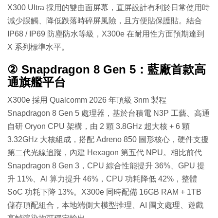
X300 Ultra 採用的雙曲面屏幕，直屏設計有利於日常使用時
減少誤觸、降低跌落時碎屏風險，且方便貼保護貼。結合
IP68 / IP69 防塵防水等級，X300e 在耐用性方面預期達到
X 系列標準水平。
② Snapdragon 8 Gen 5：藍廠首款高
通旗艦平台
X300e 採用 Qualcomm 2026 年頂級 3nm 製程
Snapdragon 8 Gen 5 處理器，基於台積電 N3P 工藝、高通
自研 Oryon CPU 架構，由 2 顆 3.8GHz 超大核 + 6 顆
3.32GHz 大核組成，搭配 Adreno 850 圖形核心，硬件支援
第二代光線追蹤，內建 Hexagon 第五代 NPU。相比前代
Snapdragon 8 Gen 3，CPU 綜合性能提升 36%、GPU 提
升 11%、AI 算力提升 46%，CPU 功耗降低 42%，整體
SoC 功耗下降 13%。X300e 同時配備 16GB RAM + 1TB
儲存頂配組合，本地端側大模型推理、AI 圖文處理、遊戲