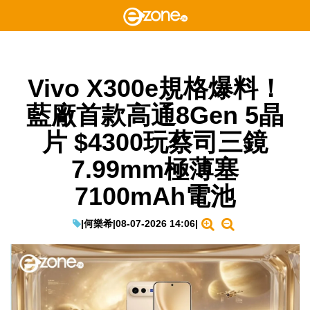
Vivo X300e規格爆料！
藍廠首款高通8Gen 5晶
片 $4300玩蔡司三鏡
7.99mm極薄塞
7100mAh電池
|
何樂希
|
08-07-2026 14:06
|