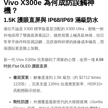
Vivo X300e 為何成防誤觸神
機？
1.5K 護眼直屏與 IP68/IP69 滿級防水
過往不論是 X300 標準版還是頂配的 X300 Ultra，都無一例
外地採用了雙曲面屏幕設計。雖然視覺上極具延伸感，但日
常單手操作時容易誤觸，且跌落時碎屏的維修成本極高，買
保護貼更是難上加難。
新一代 Vivo X300e 完美聽到了用家的心聲，改用一塊
6.59
吋的 Flat OLED 護眼直屏
。
畫面質素：
解像度達到 1.5K 級別（約
$2712 \times
1220$
），完美支援 120Hz 自適應更新率、HDR10+
高動態顯示技術。
剛性防護：
外層覆蓋最新世代的大猩猩玻璃（Gorilla