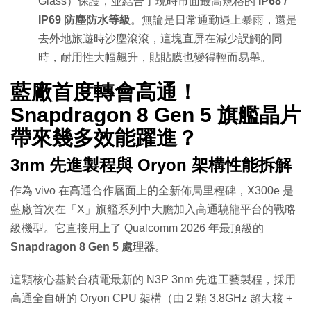
Glass）保護，並結合了現時市面最高規格的
IP68 /
IP69 防塵防水等級
。無論是日常通勤遇上暴雨，還是
去外地旅遊時沙塵滾滾，這塊直屏在減少誤觸的同
時，耐用性大幅飆升，貼貼膜也變得輕而易舉。
藍廠首度轉會高通！
Snapdragon 8 Gen 5 旗艦晶片
帶來幾多效能躍進？
3nm 先進製程與 Oryon 架構性能拆解
作為 vivo 在高通合作層面上的全新佈局里程碑，X300e 是
藍廠首次在「X」旗艦系列中大膽加入高通驍龍平台的戰略
級機型。它直接用上了 Qualcomm 2026 年最頂級的
Snapdragon 8 Gen 5 處理器
。
這顆核心基於台積電最新的 N3P 3nm 先進工藝製程，採用
高通全自研的 Oryon CPU 架構（由 2 顆 3.8GHz 超大核 +