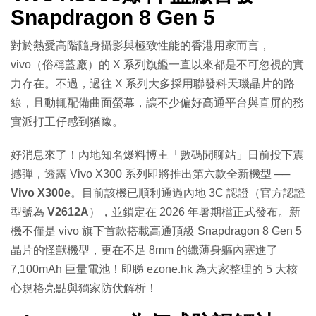
Snapdragon 8 Gen 5
對於熱愛高階隨身攝影與極致性能的香港用家而言，
vivo（俗稱藍廠）的 X 系列旗艦一直以來都是不可忽視的實
力存在。不過，過往 X 系列大多採用聯發科天璣晶片的路
線，且動輒配備曲面螢幕，讓不少偏好高通平台與直屏的務
實派打工仔感到猶豫。
好消息來了！內地知名爆料博主「數碼閒聊站」日前投下震
撼彈，透露 Vivo X300 系列即將推出第六款全新機型 ──
Vivo X300e
。目前該機已順利通過內地 3C 認證（官方認證
型號為
V2612A
），並鎖定在 2026 年暑期檔正式發布。新
機不僅是 vivo 旗下首款搭載高通頂級 Snapdragon 8 Gen 5
晶片的怪獸機型，更在不足 8mm 的纖薄身軀內塞進了
7,100mAh 巨量電池！即睇 ezone.hk 為大家整理的 5 大核
心規格亮點與獨家防伏解析！