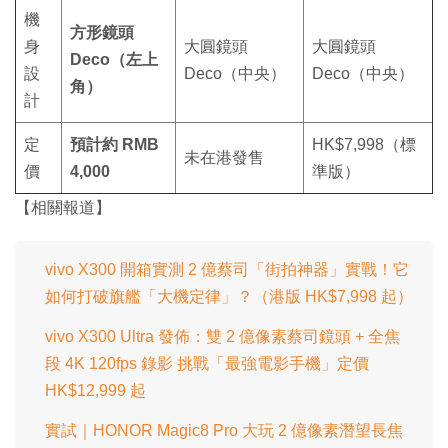
機
方形鏡頭
身
大圓鏡頭
大圓鏡頭
Deco（左上
設
Deco（中央）
Deco（中央）
角）
計
定
預計約 RMB
HK$7,998（標
未在港發售
價
4,000
準版）
【相關報道】
vivo X300 開箱實測 2 億蔡司「街拍神器」實戰！它
如何打破旗艦「大機定律」？（港版 HK$7,998 起）
vivo X300 Ultra 發佈：雙 2 億像素蔡司鏡頭 + 全焦
段 4K 120fps 錄影 挑戰「最強電影手機」定價
HK$12,999 起
實試｜HONOR Magic8 Pro 大玩 2 億像素潛望長焦