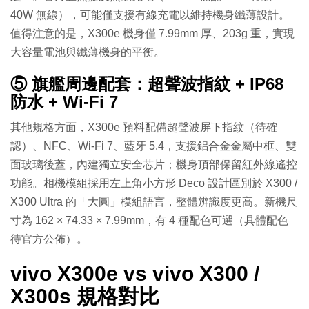
40W 無線），可能僅支援有線充電以維持機身纖薄設計。
值得注意的是，X300e 機身僅 7.99mm 厚、203g 重，實現
大容量電池與纖薄機身的平衡。
⑤ 旗艦周邊配套：超聲波指紋 + IP68
防水 + Wi-Fi 7
其他規格方面，X300e 預料配備超聲波屏下指紋（待確
認）、NFC、Wi-Fi 7、藍牙 5.4，支援鋁合金金屬中框、雙
面玻璃後蓋，內建獨立安全芯片；機身頂部保留紅外線遙控
功能。相機模組採用左上角小方形 Deco 設計區別於 X300 /
X300 Ultra 的「大圓」模組語言，整體辨識度更高。新機尺
寸為 162 × 74.33 × 7.99mm，有 4 種配色可選（具體配色
待官方公佈）。
vivo X300e vs vivo X300 /
X300s 規格對比