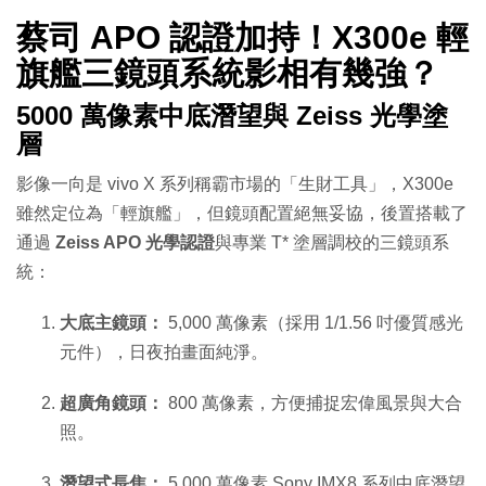
蔡司 APO 認證加持！X300e 輕
旗艦三鏡頭系統影相有幾強？
5000 萬像素中底潛望與 Zeiss 光學塗
層
影像一向是 vivo X 系列稱霸市場的「生財工具」，X300e
雖然定位為「輕旗艦」，但鏡頭配置絕無妥協，後置搭載了
通過
Zeiss APO 光學認證
與專業 T* 塗層調校的三鏡頭系
統：
大底主鏡頭：
5,000 萬像素（採用 1/1.56 吋優質感光
元件），日夜拍畫面純淨。
超廣角鏡頭：
800 萬像素，方便捕捉宏偉風景與大合
照。
潛望式長焦：
5,000 萬像素 Sony IMX8 系列中底潛望