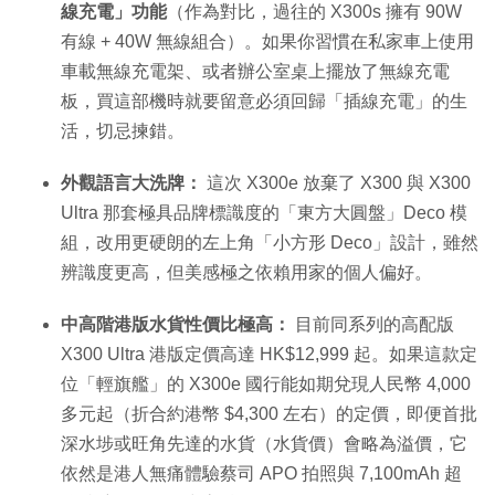
線充電」功能
（作為對比，過往的 X300s 擁有 90W
有線 + 40W 無線組合）。如果你習慣在私家車上使用
車載無線充電架、或者辦公室桌上擺放了無線充電
板，買這部機時就要留意必須回歸「插線充電」的生
活，切忌揀錯。
外觀語言大洗牌：
這次 X300e 放棄了 X300 與 X300
Ultra 那套極具品牌標識度的「東方大圓盤」Deco 模
組，改用更硬朗的左上角「小方形 Deco」設計，雖然
辨識度更高，但美感極之依賴用家的個人偏好。
中高階港版水貨性價比極高：
目前同系列的高配版
X300 Ultra 港版定價高達 HK$12,999 起。如果這款定
位「輕旗艦」的 X300e 國行能如期兌現人民幣 4,000
多元起（折合約港幣 $4,300 左右）的定價，即便首批
深水埗或旺角先達的水貨（水貨價）會略為溢價，它
依然是港人無痛體驗蔡司 APO 拍照與 7,100mAh 超