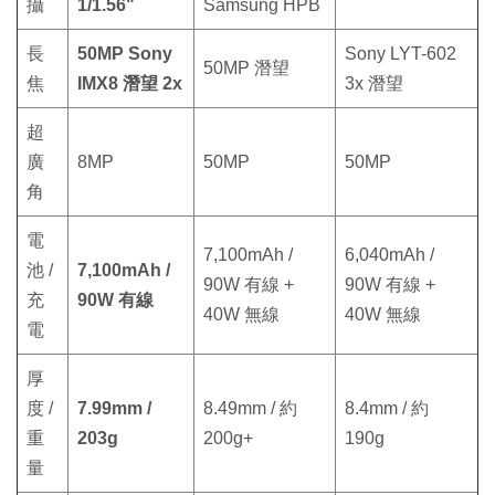
攝
1/1.56"
Samsung HPB
長
50MP Sony
Sony LYT-602
50MP 潛望
焦
IMX8 潛望 2x
3x 潛望
超
廣
8MP
50MP
50MP
角
電
7,100mAh /
6,040mAh /
池 /
7,100mAh /
90W 有線 +
90W 有線 +
充
90W 有線
40W 無線
40W 無線
電
厚
度 /
7.99mm /
8.49mm / 約
8.4mm / 約
重
203g
200g+
190g
量