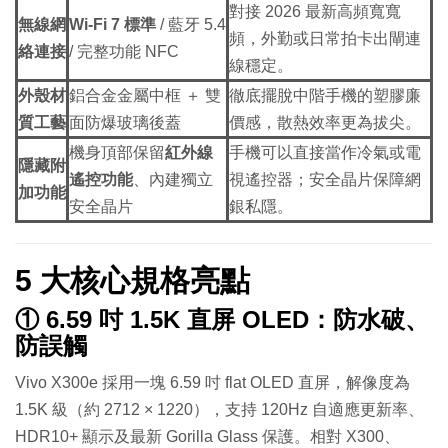
對接 2026 最新高頻寬寬
無線網
Wi-Fi 7 標準
/ 藍牙 5.4
頻，外勤或日常拍卡出閘連
絡連接
/ 完整功能 NFC
線穩定。
外殼材
鋁合金金屬中框 ＋ 雙
徹底擺脫中階手機的塑膠廉
質工藝
面防爆玻璃後蓋
價感，散熱效率更為拔尖。
機身頂部保留
紅外線
手機可以直接當作冷氣或電
隱藏附
遙控功能
、內建獨立
視遙控器；安全晶片保障網
加功能
安全晶片
銀私隱。
5 大核心規格亮點
① 6.59 吋 1.5K 直屏 OLED：防水破、
防誤觸
Vivo X300e 採用一塊 6.59 吋 flat OLED 直屏，解像度為
1.5K 級（約 2712 × 1220），支持 120Hz 自適應更新率、
HDR10+ 顯示及最新 Gorilla Glass 保護。相對 X300、