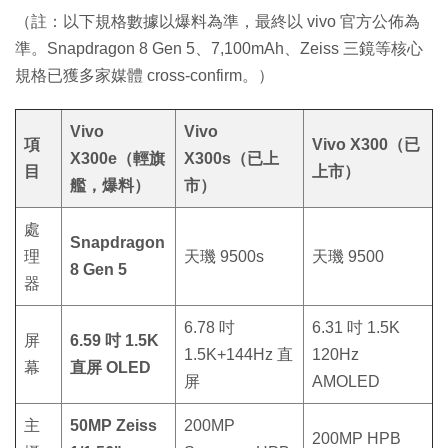
（註：以下規格數據以爆料為準，最終以 vivo 官方公佈為
準。Snapdragon 8 Gen 5、7,100mAh、Zeiss 三鏡等核心
規格已獲多家媒體 cross-confirm。）
Vivo
Vivo
項
Vivo X300（已
X300e（輕旗
X300s（已上
目
上市）
艦，爆料）
市）
處
Snapdragon
理
天璣 9500s
天璣 9500
8 Gen 5
器
6.78 吋
6.31 吋 1.5K
屏
6.59 吋 1.5K
1.5K+144Hz 直
120Hz
幕
直屏 OLED
屏
AMOLED
主
50MP Zeiss
200MP
200MP HPB