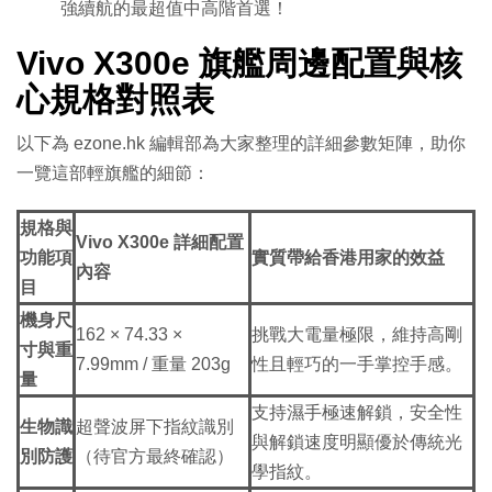
強續航的最超值中高階首選！
Vivo X300e 旗艦周邊配置與核
心規格對照表
以下為 ezone.hk 編輯部為大家整理的詳細參數矩陣，助你
一覽這部輕旗艦的細節：
規格與
Vivo X300e 詳細配置
功能項
實質帶給香港用家的效益
內容
目
機身尺
162 × 74.33 ×
挑戰大電量極限，維持高剛
寸與重
7.99mm / 重量 203g
性且輕巧的一手掌控手感。
量
支持濕手極速解鎖，安全性
生物識
超聲波屏下指紋識別
與解鎖速度明顯優於傳統光
別防護
（待官方最終確認）
學指紋。