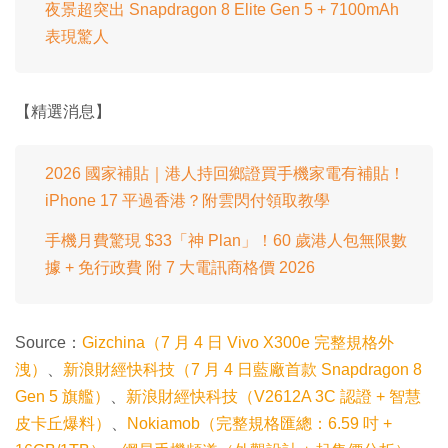
夜景超突出 Snapdragon 8 Elite Gen 5 + 7100mAh
表現驚人
【精選消息】
2026 國家補貼｜港人持回鄉證買手機家電有補貼！
iPhone 17 平過香港？附雲閃付領取教學
手機月費驚現 $33「神 Plan」！60 歲港人包無限數
據 + 免行政費 附 7 大電訊商格價 2026
Source：
Gizchina（7 月 4 日 Vivo X300e 完整規格外
洩）
、
新浪財經快科技（7 月 4 日藍廠首款 Snapdragon 8
Gen 5 旗艦）
、
新浪財經快科技（V2612A 3C 認證 + 智慧
皮卡丘爆料）
、
Nokiamob（完整規格匯總：6.59 吋 +