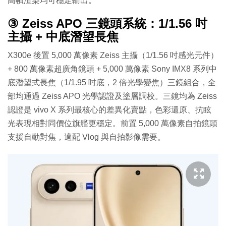
高幀渲染均可穩定輸出。
③ Zeiss APO 三鏡頭系統：1/1.56 吋
主攝 + 中底潛望長焦
X300e 後置 5,000 萬像素 Zeiss 主攝（1/1.56 吋感光元件）
+ 800 萬像素超廣角鏡頭 + 5,000 萬像素 Sony IMX8 系列中
底潛望式長焦（1/1.95 吋底，2 倍光學變焦）三鏡組合，全
部均通過 Zeiss APO 光學認證及塗層調校。三鏡均為 Zeiss
認證是 vivo X 系列最核心的差異化賣點，色彩還原、抗眩
光表現相對同價位旗艦更穩定。前置 5,000 萬像素自拍鏡頭
支援自動對焦，適配 Vlog 與自拍影像需要。