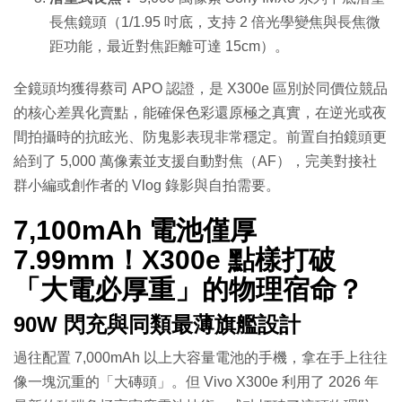
長焦鏡頭（1/1.95 吋底，支持 2 倍光學變焦與長焦微
距功能，最近對焦距離可達 15cm）。
全鏡頭均獲得蔡司 APO 認證，是 X300e 區別於同價位競品
的核心差異化賣點，能確保色彩還原極之真實，在逆光或夜
間拍攝時的抗眩光、防鬼影表現非常穩定。前置自拍鏡頭更
給到了 5,000 萬像素並支援自動對焦（AF），完美對接社
群小編或創作者的 Vlog 錄影與自拍需要。
7,100mAh 電池僅厚
7.99mm！X300e 點樣打破
「大電必厚重」的物理宿命？
90W 閃充與同類最薄旗艦設計
過往配置 7,000mAh 以上大容量電池的手機，拿在手上往往
像一塊沉重的「大磚頭」。但 Vivo X300e 利用了 2026 年