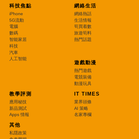
科技焦點
網絡生活
iPhone
網絡熱話
5G流動
生活情報
電腦
筍買着數
數碼
旅遊筍料
智能家居
熱門話題
科技
汽車
人工智能
遊戲動漫
熱門遊戲
電競裝備
動漫玩具
教學評測
IT TIMES
應用秘技
業界頭條
新品測試
AI 策略
Apps 情報
名家專欄
其他
私隱政策