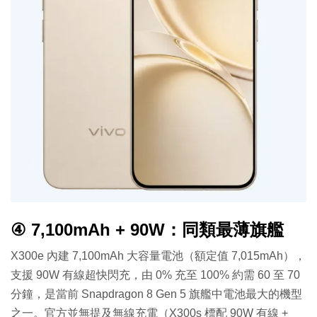
④ 7,100mAh + 90W：同類最薄旗艦
X300e 內建 7,100mAh 大容量電池（額定值 7,015mAh），
支援 90W 有線超快閃充，由 0% 充至 100% 約需 60 至 70
分鐘，是當前 Snapdragon 8 Gen 5 旗艦中電池最大的機型
之一。官方並無提及無線充電（X300s 標配 90W 有線 +