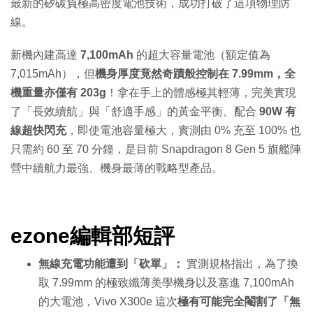
最新的矽碳負極高密度電池技術，成功打破了這項物理防
線。
新機內建高達
7,100mAh
的超大容量電池（額定值為
7,015mAh），但
機身厚度竟然奇蹟般控制在 7.99mm，全
機重量亦僅有 203g
！拿在手上的體感極其輕薄，完美實現
了「長效續航」與「舒適手感」的黃金平衡。配合
90W 有
線超快閃充
，即使電池容量極大，實測由 0% 充至 100% 也
只需約 60 至 70 分鐘，是目前 Snapdragon 8 Gen 5 旗艦陣
營中續航力最強、機身最薄的戰略型產品。
ezone編輯部短評
無線充電功能遭到「砍單」：
實測規格指出，為了換
取 7.99mm 的極致纖薄美學機身以及塞進 7,100mAh
的大電池，Vivo X300e 這次
極有可能完全閹割了「無