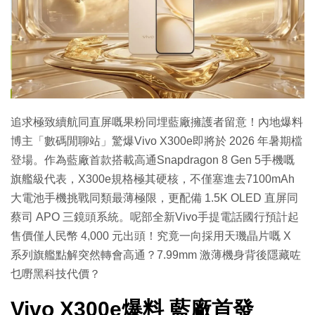
追求極致續航同直屏嘅果粉同埋藍廠擁護者留意！內地爆料
博主「數碼閒聊站」驚爆Vivo X300e即將於 2026 年暑期檔
登場。作為藍廠首款搭載高通Snapdragon 8 Gen 5手機嘅
旗艦級代表，X300e規格極其硬核，不僅塞進去7100mAh
大電池手機挑戰同類最薄極限，更配備 1.5K OLED 直屏同
蔡司 APO 三鏡頭系統。呢部全新Vivo手提電話國行預計起
售價僅人民幣 4,000 元出頭！究竟一向採用天璣晶片嘅 X
系列旗艦點解突然轉會高通？7.99mm 激薄機身背後隱藏咗
乜嘢黑科技代價？
Vivo X300e爆料 藍廠首發