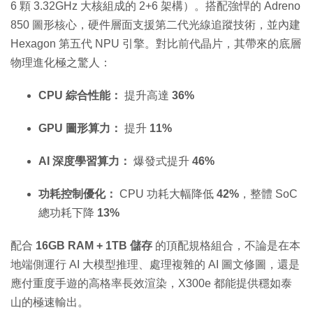
6 顆 3.32GHz 大核組成的 2+6 架構）。搭配強悍的 Adreno
850 圖形核心，硬件層面支援第二代光線追蹤技術，並內建
Hexagon 第五代 NPU 引擎。對比前代晶片，其帶來的底層
物理進化極之驚人：
CPU 綜合性能：
提升高達
36%
GPU 圖形算力：
提升
11%
AI 深度學習算力：
爆發式提升
46%
功耗控制優化：
CPU 功耗大幅降低
42%
，整體 SoC
總功耗下降
13%
配合
16GB RAM + 1TB 儲存
的頂配規格組合，不論是在本
地端側運行 AI 大模型推理、處理複雜的 AI 圖文修圖，還是
應付重度手遊的高格率長效渲染，X300e 都能提供穩如泰
山的極速輸出。