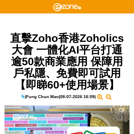
直擊Zoho香港Zoholics
大會 一體化AI平台打通
逾50款商業應用 保障用
戶私隱、免費即可試用
【即睇60+使用場景】
|
Fung Chun Man
|
08-07-2026 16:09
|