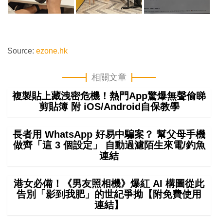
Source:
ezone.hk
相關文章
複製貼上藏洩密危機！熱門App驚爆無聲偷睇
剪貼簿 附 iOS/Android自保教學
長者用 WhatsApp 好易中騙案？ 幫父母手機
做齊「這 3 個設定」 自動過濾陌生來電/釣魚
連結
港女必備！《男友照相機》爆紅 AI 構圖從此
告別「影到我肥」的世紀爭拗【附免費使用
連結】