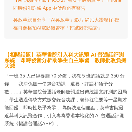
【AI 防騙再升級】iOS 27 新安全機制誕生！ iPhone
即時偵測詐騙 App 中伏前必有警告
吳啟華親自分享「AI吳啟華」影片 網民大讚靚仔 授
權肖像權拍AI電影後曾稱「打跛腳都唔驚」
【相關話題】英華書院引入科大訊飛 AI 普通話評測
系統 即時發音分析助學生自主學習 教師批改負擔
大減
「一班 35 人已經要聽 70 分鐘，我教 5 班的話就是 350 分
鐘——我淨係聽一份錄音功課，還要下評語和給予分
數……」英華書院普通話老師唐韻道出傳統語文評測的困局
。學生透過傳統方式繳交錄音功課，老師往往要等一星期才
能回饅，即時性幾乎為零 。為解決這個痛點，英華書院最
近與科大訊飛合作，引入專為香港本地化的 AI 普通話評測
系統《暢講普通話APP》。