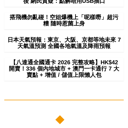
後 網民質疑：點解唔用USB插口
搭飛機勿亂碰！空姐爆機上「呢樣嘢」超污
糟 隨時惹菌上身
日本天氣預報：東京、大阪、京都等地未來 7
天氣溫預測 全國各地氣溫及降雨預報
【八達通全國通卡 2026 完整攻略】HK$42
開賣！336 個內地城市 + 澳門一卡通行 7 大
賣點 + 增值 / 儲值上限懶人包