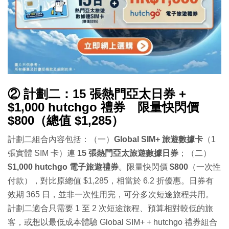
② 計劃二：15 張熱門亞太日券 +
$1,000 hutchgo 禮券 限量快閃價
$800（總值 $1,285）
計劃二組合內容包括：（一）
Global SIM+ 旅遊數據卡
（1
張實體 SIM 卡）連
15 張熱門亞太旅遊數據日券
；（二）
$1,000 hutchgo 電子旅遊禮券
。限量快閃價
$800
（一次性
付款），對比原總值 $1,285，相當於 6.2 折優惠。日券有
效期 365 日，並非一次性用完，可分多次短途旅程共用。
計劃二適合只需要 1 至 2 次短途旅程、預算相對較低的旅
客，或想以最低成本體驗 Global SIM+ + hutchgo 禮券組合