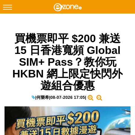
搜尋
買機票即平 $200 兼送
Facebook
Instagram
15 日香港寬頻 Global
科技焦點
SIM+ Pass？教你玩
網絡生活
HKBN 網上限定快閃外
遊戲動漫
遊組合優惠
教學評測
EduTech
|
何樂希
|
08-07-2026 17:05
|
IT Times
生成式AI與雲端應用
Enterprise Digital Transformation