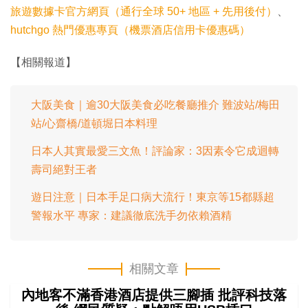
旅遊數據卡官方網頁（通行全球 50+ 地區 + 先用後付）
、
hutchgo 熱門優惠專頁（機票酒店信用卡優惠碼）
【相關報道】
大阪美食｜逾30大阪美食必吃餐廳推介 難波站/梅田
站/心齋橋/道頓堀日本料理
日本人其實最愛三文魚！評論家：3因素令它成迴轉
壽司絕對王者
遊日注意｜日本手足口病大流行！東京等15都縣超
警報水平 專家：建議徹底洗手勿依賴酒精
相關文章
內地客不滿香港酒店提供三腳插 批評科技落