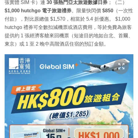
張實體 SIM 卡）連
30 張熱門亞太旅遊數據日券
；（二）
$1,000 hutchgo 電子旅遊禮券
。限量快閃價
$850
（一次性
付款），對比原總值 $1,570，相當於 5.4 折優惠。 $1,000
hutchgo 禮券可全數扣減機票或酒店費用，等於免費為旅客
提供約 1 張經濟客艙來回機票（短途目的地如台北、首爾、
東京）或 1 至 2 晚中高階酒店住宿的預訂金額。