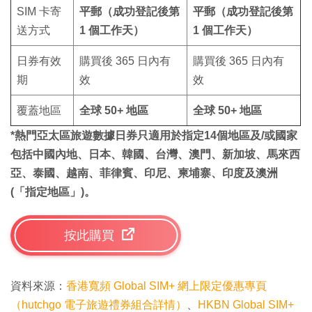
SIM 卡寄
平郵（成功登記後第
平郵（成功登記後第
送方式
1 個工作天）
1 個工作天）
日券有效
購買後 365 日內有
購買後 365 日內有
期
效
效
覆蓋地區
全球 50+ 地區
全球 50+ 地區
*熱門亞太區旅遊數據日券只適用於指定14個地區及/或國家
包括中國內地、日本、韓國、台灣、澳門、新加坡、馬來西
亞、泰國、越南、菲律賓、印尼、柬埔寨、印度及澳洲
(「指定地區」)。
按此購買
資料來源：
香港寬頻 Global SIM+ 網上限定優惠專頁
（hutchgo 電子旅遊禮券組合詳情）
、
HKBN Global SIM+