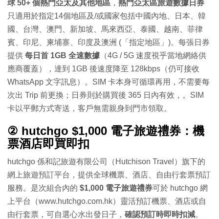
球 50+ 個熱門亞太及其他地區
，
熱門亞太區旅遊數據日券
只適用於指定14個地區及/或國家包括中國內地、日本、韓
國、台灣、澳門、新加坡、馬來西亞、泰國、越南、菲律
賓、印尼、柬埔寨、印度及澳洲 (「指定地區」)。每張日券
提供
每日首 1GB 全速數據
（4G / 5G 速度視乎當地網絡供
應商覆蓋），達到 1GB 後速度降至 128kbps（仍可接收
WhatsApp 文字訊息）。SIM 卡本身可循環再用，不需要每
次出 Trip 前更換；日券則於購買後 365 日內有效，。SIM
卡以平郵方式寄送，客戶無需親身到門市領取。
② hutchgo $1,000 電子旅遊禮券：機
票酒店即買即扣
hutchgo 係和記旅遊有限公司（Hutchison Travel）旗下的
網上旅遊預訂平台，提供全球機票、酒店、自由行套票預訂
服務。是次組合內的
$1,000 電子旅遊禮券
可於 hutchgo 網
上平台（www.hutchgo.com.hk）靈活預訂機票、酒店或自
由行套票，可自選心水出發日子，
確認預訂時即時扣減
。