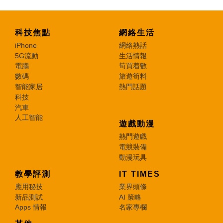
科技焦點
網絡生活
iPhone
網絡熱話
5G流動
生活情報
電腦
筍買着數
數碼
旅遊筍料
智能家居
熱門話題
科技
汽車
人工智能
遊戲動漫
熱門遊戲
電競裝備
動漫玩具
教學評測
IT TIMES
應用秘技
業界頭條
新品測試
AI 策略
Apps 情報
名家專欄