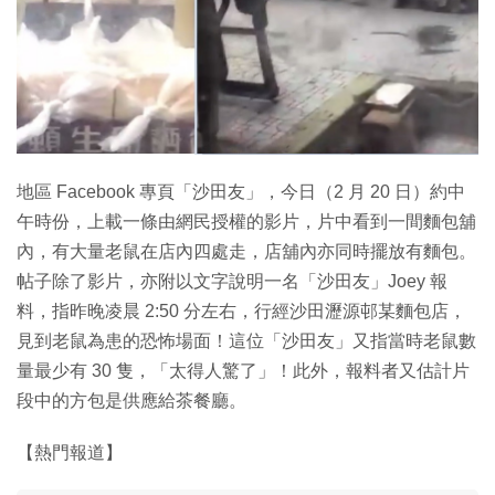
地區 Facebook 專頁「沙田友」，今日（2 月 20 日）約中
午時份，上載一條由網民授權的影片，片中看到一間麵包舖
內，有大量老鼠在店內四處走，店舖內亦同時擺放有麵包。
帖子除了影片，亦附以文字說明一名「沙田友」Joey 報
料，指昨晚凌晨 2:50 分左右，行經沙田瀝源邨某麵包店，
見到老鼠為患的恐怖場面！這位「沙田友」又指當時老鼠數
量最少有 30 隻，「太得人驚了」！此外，報料者又估計片
段中的方包是供應給茶餐廳。
【熱門報道】