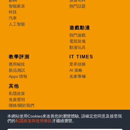
智能家居
熱門話題
科技
汽車
人工智能
遊戲動漫
熱門遊戲
電競裝備
動漫玩具
教學評測
IT TIMES
應用秘技
業界頭條
新品測試
AI 策略
Apps 情報
名家專欄
其他
私隱政策
免責聲明
聯絡/關於我們
本網站使用Cookies來改善您的瀏覽體驗, 請確定您同意及接受我
© 2026 e-zone. All Rights Reserved.
們的
私隱政策與使用條款
才繼續瀏覽。