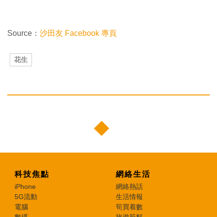
Source：
沙田友 Facebook 專頁
花生
科技焦點
網絡生活
iPhone
網絡熱話
5G流動
生活情報
電腦
筍買着數
數碼
旅遊筍料