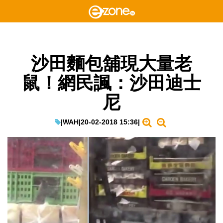
沙田麵包舖現大量老
鼠！網民諷：沙田迪士
尼
|
WAH
|
20-02-2018 15:36
|