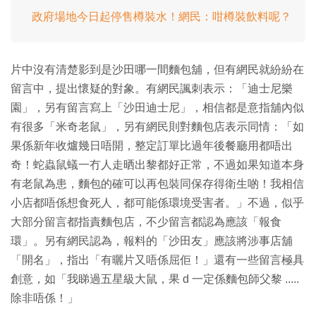
政府場地今日起停售樽裝水！網民：咁樽裝飲料呢？
片中沒有清楚影到是沙田哪一間麵包舖，但有網民就紛紛在
留言中，提出懷疑的對象。有網民諷刺表示：「迪士尼樂
園」，另有留言寫上「沙田迪士尼」，相信都是意指舖內似
有很多「米奇老鼠」，另有網民則對麵包店表示同情：「如
果係新年收爐幾日唔開，整定訂單比過年後餐廳用都唔出
奇！蛇蟲鼠蟻一冇人走晒出黎都好正常，不過如果知道本身
有老鼠為患，麵包的確可以再包裝同保存得衛生啲！我相信
小店都唔係想食死人，都可能係環境受害者。」不過，似乎
大部分留言都指責麵包店，不少留言都認為應該「報食
環」。另有網民認為，報料的「沙田友」應該將涉事店舖
「開名」，指出「有曬片又唔係屈佢！」還有一些留言極具
創意，如「我睇過五星級大鼠，果 d 一定係麵包師父黎 .....
除非唔係！」