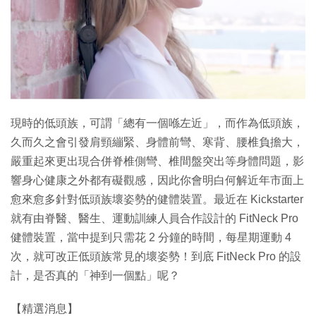
特集
現時的低頭族，可謂「總有一個喺左近」，而作為低頭族，
久而久之會引發肩頸繃緊、身體前彎、寒背、腰椎負擔大，
嚴重起來更出現合併脊椎側彎、椎間盤突出等身體問題，影
響身心健康之外都有礙觀感，因此你會明白何解近年市面上
愈來愈多針對低頭族壞姿勢的健體裝置。最近在 Kickstarter
就有由脊醫、醫生、運動訓練人員合作設計的 FitNeck Pro
健體裝置，當中提到只需花 2 分鐘的時間，每星期運動 4
次，就可改正低頭族常見的壞姿勢！到底 FitNeck Pro 的設
計，是否真的「神到一個點」呢？
【精選消息】