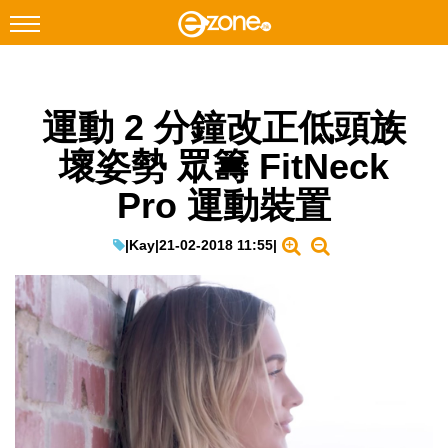
搜尋
運動 2 分鐘改正低頭族
Facebook
Instagram
壞姿勢 眾籌 FitNeck
科技焦點
Pro 運動裝置
網絡生活
遊戲動漫
|
Kay
|
21-02-2018 11:55
|
教學評測
EduTech
IT Times
生成式AI與雲端應用
Enterprise Digital Transformation