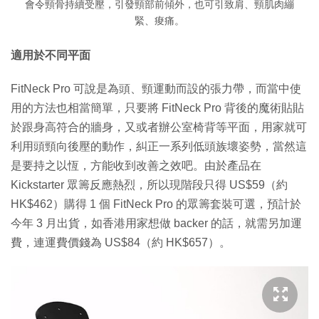
會令頸骨持續受壓，引發頸部前傾外，也可引致肩、頸肌肉繃
緊、痠痛。
適用於不同平面
FitNeck Pro 可說是為頭、頸運動而設的張力帶，而當中使
用的方法也相當簡單，只要將 FitNeck Pro 背後的魔術貼貼
於跟身高符合的牆身，又或者辦公室椅背等平面，用家就可
利用頭頸向後壓的動作，糾正一系列低頭族壞姿勢，當然這
是要持之以恆，方能收到改善之效吧。由於產品在
Kickstarter 眾籌反應熱烈，所以現階段只得 US$59（約
HK$462）購得 1 個 FitNeck Pro 的眾籌套裝可選，預計於
今年 3 月出貨，如香港用家想做 backer 的話，就需另加運
費，連運費價錢為 US$84（約 HK$657）。