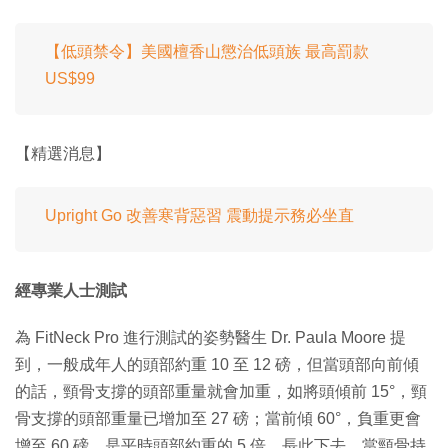
【低頭禁令】美國檀香山懲治低頭族 最高罰款
US$99
【精選消息】
Upright Go 改善寒背惡習 震動提示務必坐直
經專業人士測試
為 FitNeck Pro 進行測試的姿勢醫生 Dr. Paula Moore 提
到，一般成年人的頭部約重 10 至 12 磅，但當頭部向前傾
的話，頸骨支撐的頭部重量就會加重，如將頭傾前 15°，頸
骨支撐的頭部重量已增加至 27 磅；當前傾 60°，負重更會
增至 60 磅，是平時頭部約重的 5 倍，長此下去，當頸骨持