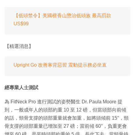
【低頭禁令】美國檀香山懲治低頭族 最高罰款
US$99
【精選消息】
Upright Go 改善寒背惡習 震動提示務必坐直
經專業人士測試
為 FitNeck Pro 進行測試的姿勢醫生 Dr. Paula Moore 提
到，一般成年人的頭部約重 10 至 12 磅，但當頭部向前傾
的話，頸骨支撐的頭部重量就會加重，如將頭傾前 15°，頸
骨支撐的頭部重量已增加至 27 磅；當前傾 60°，負重更會
增至 60 磅，是平時頭部約重的 5 倍，長此下去，當頸骨持