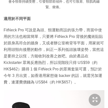
會令頸骨持續受壓，引發頸部前傾外，也可引致肩、頸肌肉繃
緊、痠痛。
適用於不同平面
FitNeck Pro 可說是為頭、頸運動而設的張力帶，而當中使
用的方法也相當簡單，只要將 FitNeck Pro 背後的魔術貼貼
於跟身高符合的牆身，又或者辦公室椅背等平面，用家就可
利用頭頸向後壓的動作，糾正一系列低頭族壞姿勢，當然這
是要持之以恆，方能收到改善之效吧。由於產品在
Kickstarter 眾籌反應熱烈，所以現階段只得 US$59（約
HK$462）購得 1 個 FitNeck Pro 的眾籌套裝可選，預計於
今年 3 月出貨，如香港用家想做 backer 的話，就需另加運
費，連運費價錢為 US$84（約 HK$657）。