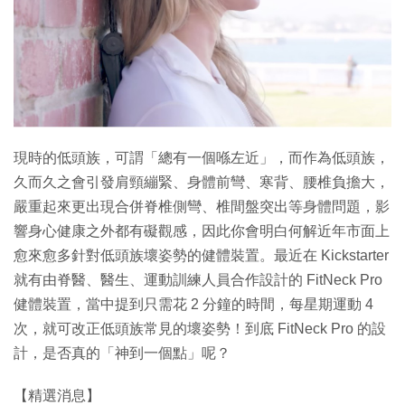
現時的低頭族，可謂「總有一個喺左近」，而作為低頭族，
久而久之會引發肩頸繃緊、身體前彎、寒背、腰椎負擔大，
嚴重起來更出現合併脊椎側彎、椎間盤突出等身體問題，影
響身心健康之外都有礙觀感，因此你會明白何解近年市面上
愈來愈多針對低頭族壞姿勢的健體裝置。最近在 Kickstarter
就有由脊醫、醫生、運動訓練人員合作設計的 FitNeck Pro
健體裝置，當中提到只需花 2 分鐘的時間，每星期運動 4
次，就可改正低頭族常見的壞姿勢！到底 FitNeck Pro 的設
計，是否真的「神到一個點」呢？
【精選消息】