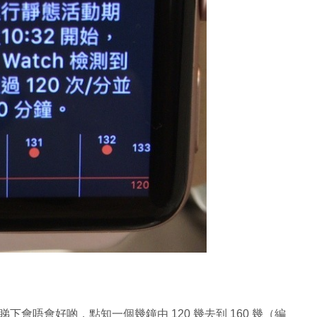
會唔會好啲，點知一個幾鐘由 120 幾去到 160 幾（編