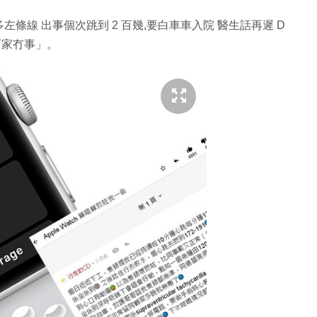
線 出事個次跳到 2 百幾,要白車車入院 醫生話再遲 D
而家冇事」。