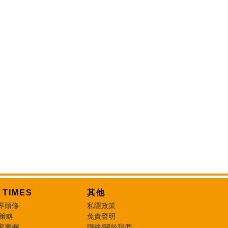
T TIMES
其他
界頭條
私隱政策
 策略
免責聲明
家專欄
聯絡/關於我們