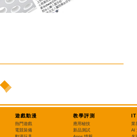
遊戲動漫
教學評測
I
熱門遊戲
應用秘技
業
電競裝備
新品測試
AI
動漫玩具
Apps 情報
名