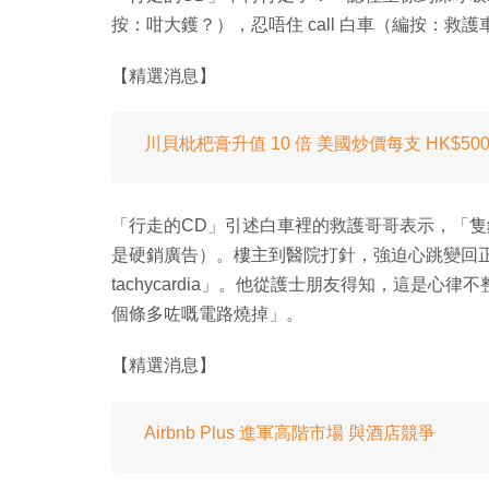
按：咁大鑊？），忍唔住 call 白車（編按：救護
【精選消息】
川貝枇杷膏升值 10 倍 美國炒價每支 HK$50
「行走的CD」引述白車裡的救護哥哥表示，「
是硬銷廣告）。樓主到醫院打針，強迫心跳變回正常，並留院
tachycardia」。他從護士朋友得知，這是
個條多咗嘅電路燒掉」。
【精選消息】
Airbnb Plus 進軍高階市場 與酒店競爭