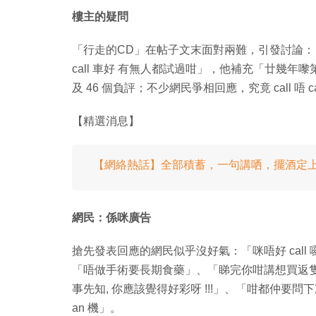
樓主的疑問
「行走的CD」在帖子文末面對兩難，引發討論：「新
call 車好 有無人都試過咁」，他補充「廿幾年嚟
及 46 個負評；不少網民爭相回應，究竟 call 唔 ca
【精選消息】
【網絡熱話】全部積蓄，一句講哂，擺酒定
網民：係咪廣告
搶先發表回應的網民似乎沒好氣：「咪唔好 call 
「唔做手術要長期食藥」、「睇完你咁講想買返隻」、「I
事先知, 你應該覺得好彩呀 !!!」、「咁都仲要問下次 
an 機」。