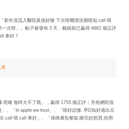
年流流入醫院真係好慘 下次咁嘅情況都唔知 call 唔
第一次咁」。帖子被發布 3 天，截稿前已贏得 4881 個正評
ll 車好？
上車
囉 死啫 無咩大不了既」，贏得 1755 個正評；另有網民指
n apple we trust」、「唔好話慘, 早D知好過出左
call 唔 call 車好」、「係咪廣告黎架,睇完好想買,但用