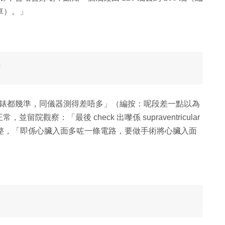
車）。」
0
隻錶都幾準，同儀器測得差唔多」（編按：呢段差一點以為
觀察：「最後 check 出嚟係 supraventricular
心律不整，「即係心臟入面多咗一條電路，要做手術將心臟入面