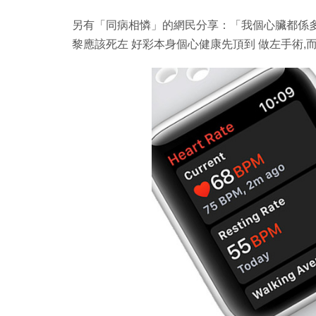
另有「同病相憐」的網民分享：「我個心臟都係多左條
黎應該死左 好彩本身個心健康先頂到 做左手術,