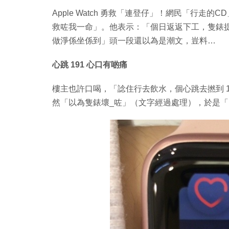
Apple Watch 勇救「連登仔」！網民「行走的CD」
救咗我一命」。他表示：「個日返返下工，隻錶提我已經
做淨係坐係到」頭一段還以為是潮文，豈料…
心跳 191 心口有啲痛
樓主也許口喝，「諗住行去飲水，個心跳去撚到 172
然「以為隻錶壞_咗」（文字經過處理），於是「比