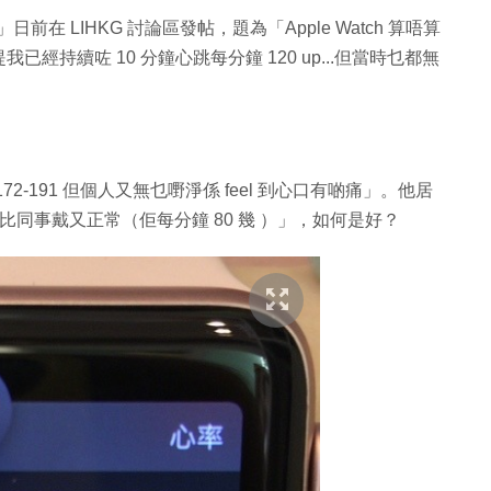
日前在 LIHKG 討論區發帖，題為「Apple Watch 算唔算
持續咗 10 分鐘心跳每分鐘 120 up...但當時乜都無
-191 但個人又無乜嘢淨係 feel 到心口有啲痛」。他居
同事戴又正常（佢每分鐘 80 幾 ）」，如何是好？