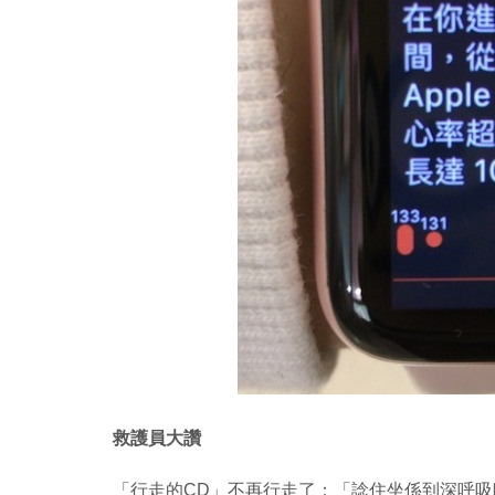
救護員大讚
「行走的CD」不再行走了：「諗住坐係到深呼吸睇下