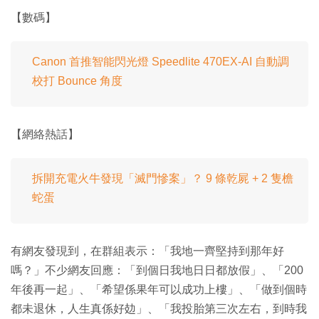
【數碼】
Canon 首推智能閃光燈 Speedlite 470EX-AI 自動調
校打 Bounce 角度
【網絡熱話】
拆開充電火牛發現「滅門慘案」？ 9 條乾屍 + 2 隻檐
蛇蛋
有網友發現到，在群組表示：「我地一齊堅持到那年好
嗎？」不少網友回應：「到個日我地日日都放假」、「200
年後再一起」、「希望係果年可以成功上樓」、「做到個時
都未退休，人生真係好攰」、「我投胎第三次左右，到時我