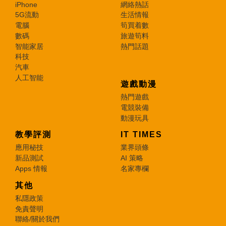
iPhone
網絡熱話
5G流動
生活情報
電腦
筍買着數
數碼
旅遊筍料
智能家居
熱門話題
科技
汽車
人工智能
遊戲動漫
熱門遊戲
電競裝備
動漫玩具
教學評測
IT TIMES
應用秘技
業界頭條
新品測試
AI 策略
Apps 情報
名家專欄
其他
私隱政策
免責聲明
聯絡/關於我們