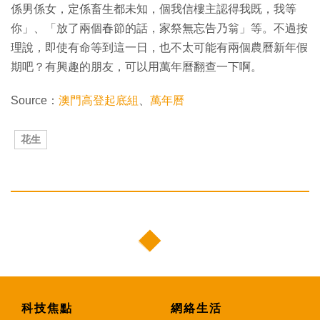
係男係女，定係畜生都未知，個我信樓主認得我既，我等
你」、「放了兩個春節的話，家祭無忘告乃翁」等。不過按
理說，即使有命等到這一日，也不太可能有兩個農曆新年假
期吧？有興趣的朋友，可以用萬年曆翻查一下啊。
Source：
澳門高登起底組
、
萬年曆
花生
科技焦點
網絡生活