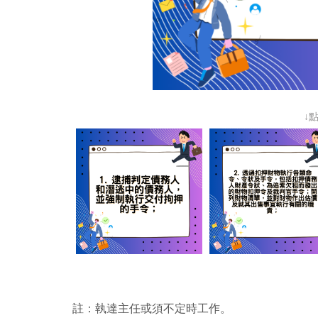
↓
註：執達主任或須不定時工作。