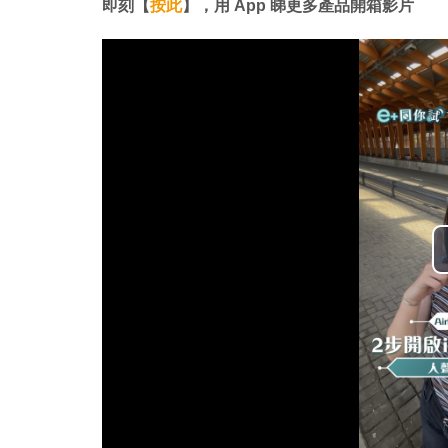
即刻【
按此
】，用 App 睇更多產品開箱影片