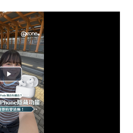
播
放
影
片