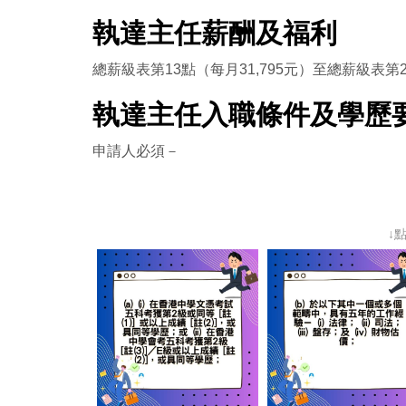
執達主任薪酬及福利
總薪級表第13點（每月31,795元）至總薪級表第2
執達主任入職條件及學歷
申請人必須－
↓