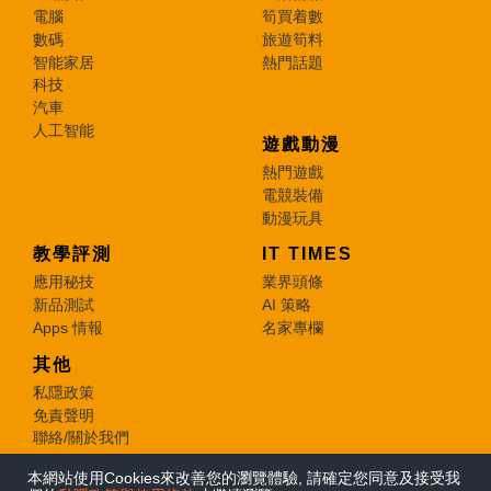
電腦
筍買着數
數碼
旅遊筍料
智能家居
熱門話題
科技
汽車
人工智能
遊戲動漫
熱門遊戲
電競裝備
動漫玩具
教學評測
IT TIMES
應用秘技
業界頭條
新品測試
AI 策略
Apps 情報
名家專欄
其他
私隱政策
免責聲明
聯絡/關於我們
本網站使用Cookies來改善您的瀏覽體驗, 請確定您同意及接受我
© 2026 e-zone. All Rights Reserved.