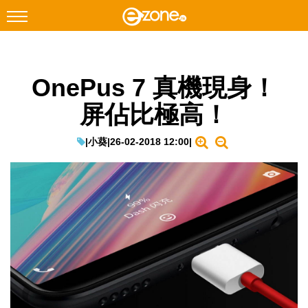
搜尋
OnePus 7 真機現身！
Facebook
Instagram
屏佔比極高！
科技焦點
網絡生活
|
小葵
|
26-02-2018 12:00
|
遊戲動漫
教學評測
EduTech
IT Times
生成式AI與雲端應用
Enterprise Digital Transformation