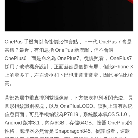
特集
OnePus 手機向以高性價比作賣點，下一代 OnePus 7 會是
甚樣？最近，有消息指 OnePus 新旗艦，但不會叫
OnePlus6，而是命名為 OnePlus7。從諜照看， OnePlus7
採用了玻璃機身設計，正面赫然是個劉海屏，但比iPhone X
上的窄多了，左右邊框和下巴也非常非常窄，因此屏佔比極
高。
背部為居中垂直排列雙攝像頭，下方依次排列著閃光燈、長
圓形指紋識別模塊，以及 OnePlusLOGO。諜照上還有系統
信息頁面，可見手機編號為P7819，系統版本氧OS 5.1.0，
Android 版本8.1，內存6GB，存儲64GB。按照 OnePlus的
性格，處理器必然會是 Snapdragon845。從諜照看，這款