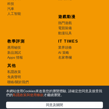
科技
汽車
人工智能
遊戲動漫
熱門遊戲
電競裝備
動漫玩具
教學評測
IT TIMES
應用秘技
業界頭條
新品測試
AI 策略
Apps 情報
名家專欄
其他
私隱政策
免責聲明
聯絡/關於我們
本網站使用Cookies來改善您的瀏覽體驗, 請確定您同意及接受我
© 2026 e-zone. All Rights Reserved.
們的
私隱政策與使用條款
才繼續瀏覽。
在Google
同意及關閉
追蹤《e-zone》