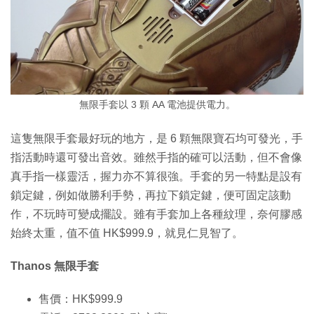
無限手套以 3 顆 AA 電池提供電力。
這隻無限手套最好玩的地方，是 6 顆無限寶石均可發光，手
指活動時還可發出音效。雖然手指的確可以活動，但不會像
真手指一樣靈活，握力亦不算很強。手套的另一特點是設有
鎖定鍵，例如做勝利手勢，再拉下鎖定鍵，便可固定該動
作，不玩時可變成擺設。雖有手套加上各種紋理，奈何膠感
始終太重，值不值 HK$999.9，就見仁見智了。
Thanos 無限手套
售價：HK$999.9