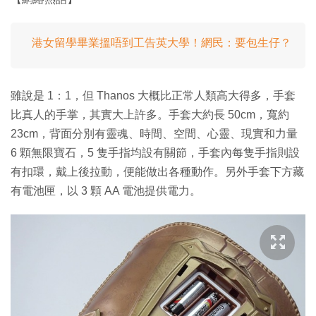
港女留學畢業搵唔到工告英大學！網民：要包生仔？
雖說是 1：1，但 Thanos 大概比正常人類高大得多，手套
比真人的手掌，其實大上許多。手套大約長 50cm，寬約
23cm，背面分別有靈魂、時間、空間、心靈、現實和力量
6 顆無限寶石，5 隻手指均設有關節，手套內每隻手指則設
有扣環，戴上後拉動，便能做出各種動作。另外手套下方藏
有電池匣，以 3 顆 AA 電池提供電力。