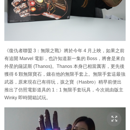
《復仇者聯盟 3：無限之戰》將於今年 4 月上映，如果之前
有追開 Marvel 電影，也許知道新一集的 Boss，將會是來自
外星的薩諾斯 (Thanos)。Thanos 本身已相當厲害，更先後
獲得 6 顆無限寶石，鑲在他的無限手套上。無限手套這最強
武器，原來現在已有得玩，孩之寶（Hasbro）稍早前便出
推出了仿照電影道具的 1：1 無限手套玩具，今次就由版主
Winky 即時開箱試玩。