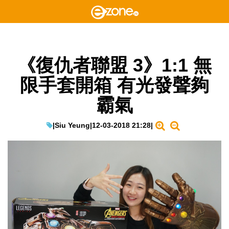
《復仇者聯盟 3》1:1 無
限手套開箱 有光發聲夠
霸氣
|
Siu Yeung
|
12-03-2018 21:28
|