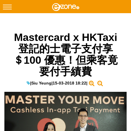
搜尋
Mastercard x HKTaxi
Facebook
Instagram
登記的士電子支付享
科技焦點
＄100 優惠！但乘客竟
網絡生活
要付手績費
遊戲動漫
教學評測
|
Siu Yeung
|
15-03-2018 18:22
|
EduTech
IT Times
生成式AI與雲端應用
Enterprise Digital Transformation