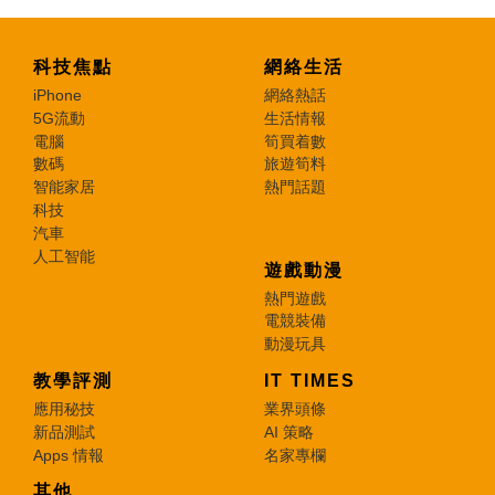
科技焦點
網絡生活
iPhone
網絡熱話
5G流動
生活情報
電腦
筍買着數
數碼
旅遊筍料
智能家居
熱門話題
科技
汽車
人工智能
遊戲動漫
熱門遊戲
電競裝備
動漫玩具
教學評測
IT TIMES
應用秘技
業界頭條
新品測試
AI 策略
Apps 情報
名家專欄
其他