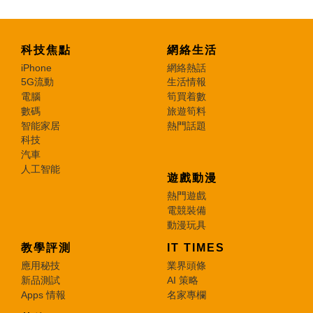
科技焦點
網絡生活
iPhone
網絡熱話
5G流動
生活情報
電腦
筍買着數
數碼
旅遊筍料
智能家居
熱門話題
科技
汽車
人工智能
遊戲動漫
熱門遊戲
電競裝備
動漫玩具
教學評測
IT TIMES
應用秘技
業界頭條
新品測試
AI 策略
Apps 情報
名家專欄