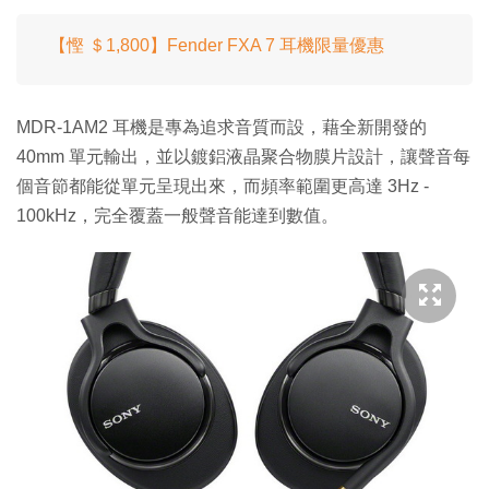
【慳 ＄1,800】Fender FXA 7 耳機限量優惠
MDR-1AM2 耳機是專為追求音質而設，藉全新開發的
40mm 單元輸出，並以鍍鋁液晶聚合物膜片設計，讓聲音每
個音節都能從單元呈現出來，而頻率範圍更高達 3Hz -
100kHz，完全覆蓋一般聲音能達到數值。