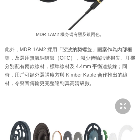
MDR-1AM2 機身備有黑及銀兩色。
此外，MDR-1AM2 採用「斐波納契螺旋」圖案作為內部框
架，及選用無氧銅鍍銀（OFC），減少傳輸訊號損失。耳機
分別配有兩款線材，標準線材及 4.4mm 平衡連接線；同
時，用戶可額外選購廠方與 Kimber Kable 合作推出的線
材，令聲音傳輸更完整達到真高清級數。