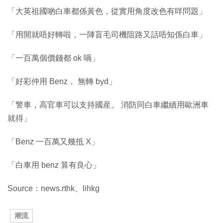
「大英祖國啲白車都係黃色，從實用角度改色有咩問題」
「用開就唔好轉啦，一陣盲毛司機阻路又話唔知係白車」
「一百萬個價錢都 ok 喎」
「好彩仲用 Benz， 無轉 byd」
「警車，高官車可以支持國産。 消防同白車繼續用歐洲車
就得」
「Benz 一百萬又幾抵 X」
「白車用 benz 算有良心」
Source：news.rthk、lihkg
潮流