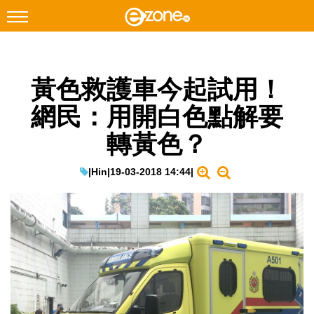
搜尋
黃色救護車今起試用！
Facebook
Instagram
網民：用開白色點解要
科技焦點
轉黃色？
網絡生活
遊戲動漫
|
Hin
|
19-03-2018 14:44
|
教學評測
EduTech
IT Times
生成式AI與雲端應用
Enterprise Digital Transformation