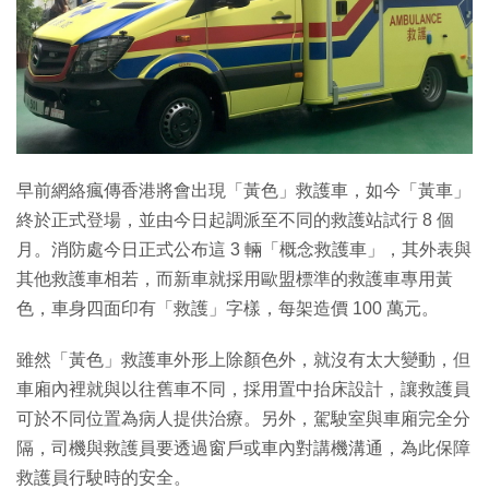
特集
早前網絡瘋傳香港將會出現「黃色」救護車，如今「黃車」
終於正式登場，並由今日起調派至不同的救護站試行 8 個
月。消防處今日正式公布這 3 輛「概念救護車」，其外表與
其他救護車相若，而新車就採用歐盟標準的救護車專用黃
色，車身四面印有「救護」字樣，每架造價 100 萬元。
雖然「黃色」救護車外形上除顏色外，就沒有太大變動，但
車廂內裡就與以往舊車不同，採用置中抬床設計，讓救護員
可於不同位置為病人提供治療。另外，駕駛室與車廂完全分
隔，司機與救護員要透過窗戶或車內對講機溝通，為此保障
救護員行駛時的安全。