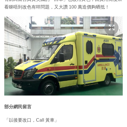
看睇唔到改色有咩問題，又大讚 100 萬造價夠晒抵！
部分網民留言
「以後要改口，Call 黃車」