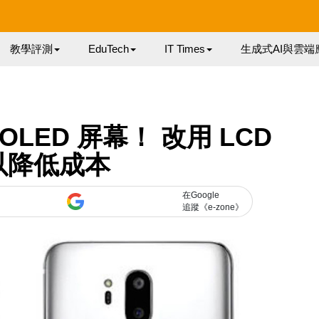
教學評測
EduTech
IT Times
生成式AI與雲端
OLED 屏幕！ 改用 LCD
以降低成本
在Google
追蹤《e-zone》