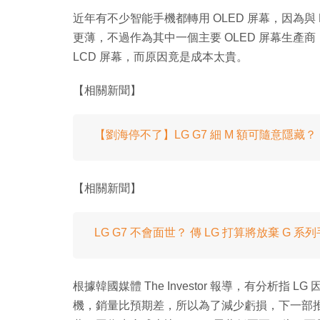
近年有不少智能手機都轉用 OLED 屏幕，因為與
更薄，不過作為其中一個主要 OLED 屏幕生產商，
LCD 屏幕，而原因竟是成本太貴。
【相關新聞】
【劉海停不了】LG G7 細 M 額可隨意隱藏？
【相關新聞】
LG G7 不會面世？ 傳 LG 打算將放棄 G 系
根據韓國媒體 The Investor 報導，有分析指 L
機，銷量比預期差，所以為了減少虧損，下一部推