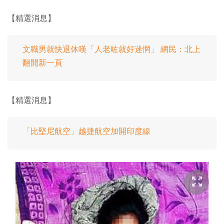
【精選消息】
文職男就快退休嘆「人老咗就好迷惘」 網民：北上
翻開新一頁
【精選消息】
「比堅尼航空」越捷航空加開印度線