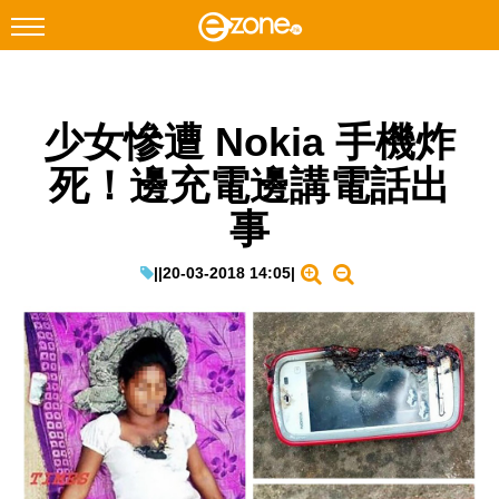
搜尋
少女慘遭 Nokia 手機炸
Facebook
Instagram
死！邊充電邊講電話出
科技焦點
事
網絡生活
遊戲動漫
|
|
20-03-2018 14:05
|
教學評測
EduTech
IT Times
生成式AI與雲端應用
Enterprise Digital Transformation