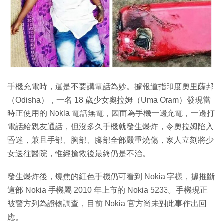
特集
手機充電時，還是不要講電話為妙。據報道指印度奧里薩邦
（Odisha），一名 18 歲少女奧拉姆（Uma Oram）發現當
時正使用的 Nokia 電話無電，因而為手機一邊充電，一邊打
電話給親友通話，但沒多久手機就發生爆炸，令奧拉姆陷入
昏迷，兼且手部、胸部、腳部全部嚴重燒傷，家人立刻將少
女送往醫院，惟經搶救後最終仍是不治。
發生爆炸後，燒焦的紅色手機仍可看到 Nokia 字樣，據推斷
這部 Nokia 手機屬 2010 年上市的 Nokia 5233。手機現正
被警方列為證物調查，目前 Nokia 官方尚未對此事作出回
應。