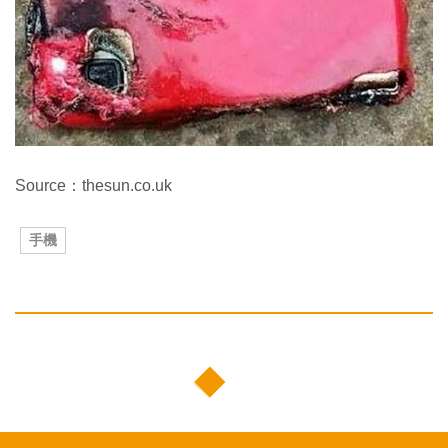
Source：thesun.co.uk
手機