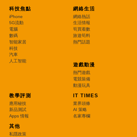
科技焦點
網絡生活
iPhone
網絡熱話
5G流動
生活情報
電腦
筍買着數
數碼
旅遊筍料
智能家居
熱門話題
科技
汽車
人工智能
遊戲動漫
熱門遊戲
電競裝備
動漫玩具
教學評測
IT TIMES
應用秘技
業界頭條
新品測試
AI 策略
Apps 情報
名家專欄
其他
私隱政策