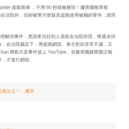
 Spider 超級跑車 ，不用 60 秒就被摧毀！據英國報章報
拉利超跑泊在法院外，但卻被警方懷疑其超跑使用被竊的零件，因而
循司法途徑解決事件，更請來法拉利人員前去法院作證，惟還未排
由，在法院裁定下，將超跑銷毀。車主對此非常不滿，又
Khan 將影片及事件放上 YouTube，並被英國媒體廣泛報
件，才進行銷毀。
！「百萬分之一」機率