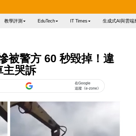
教學評測
EduTech
IT Times
生成式AI與雲端
er 慘被警方 60 秒毀掉！違
車主哭訴
在Google
追蹤《e-zone》