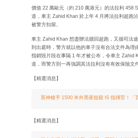
價值 22 萬歐元（約 210 萬港元）的法拉利 458
道，車主 Zahid Khan 於上年 4 月將法
被警方扣留。
車主 Zahid Khan 想盡辦法贖回超跑，又
到出庭時，警方就以他的車子沒有合法文件為理
指銷毀片段在事隔 1 年才被公布，令車主 Zahid 
道，而警方則一再強調其法拉利沒有有效保險文
【精選消息】
英神槍手 1500 米外黑夜狙殺 IS 指揮官
【精選消息】