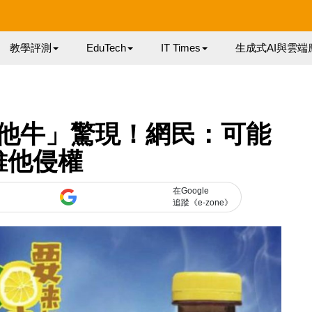
教學評測
EduTech
IT Times
生成式AI與雲端
他牛」驚現！網民：可能
維他侵權
在Google
追蹤《e-zone》