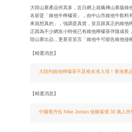
大陸山寨產品何其多，近日網上就瘋傳山寨版維
名卻是「維他牛檸檬茶」，由中山市維他牛飲料
來就想真的」，強調是真貨，並且跟真正的維他檸檬茶
正因為不少網友小時候已有維他檸檬茶伴隨成長，因
陸山寨出品，更甚至笑言「維他牛可能告維他侵
【精選消息】
大陸列維他檸檬茶不及格未准入境！香港產
【精選消息】
中國喬丹告 Nike Jordan 侵權索償 30