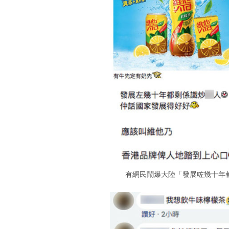
有網民鬧爆大陸「發展咗幾十年都