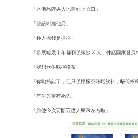
「香港品牌畀人地踏到上心口」
「應該叫維他乃」
「抄人搵錢是捷徑」
「發展咗幾十年都剩係識抄 X 人，仲話國家發展
「我想飲牛味檸檬茶」
「你哋搞錯了，佢只係檸檬茶味嘅飲料，唔係檸
「有牛先定有奶先」
「維他今次要賠五億人民幣左右啦」