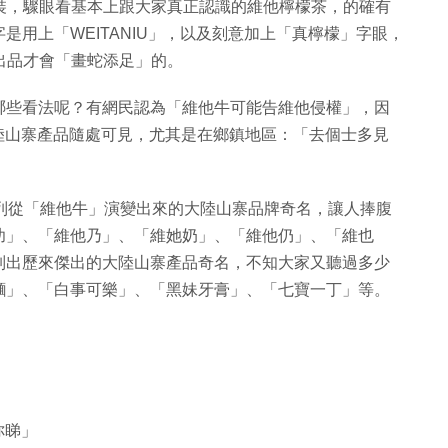
包裝，驟眼看基本上跟大家真正認識的維他檸檬茶，的確有
用上「WEITANIU」，以及刻意加上「真檸檬」字眼，
寨出品才會「畫蛇添足」的。
哪些看法呢？有網民認為「維他牛可能告維他侵權」，因
覺得大陸山寨產品隨處可見，尤其是在鄉鎮地區：「去個士多見
忘羅列從「維他牛」演變出來的大陸山寨品牌奇名，讓人捧腹
幼」、「維他乃」、「維她奶」、「維他仍」、「維也
列出歷來傑出的大陸山寨產品奇名，不知大家又聽過多少
麵」、「白事可樂」、「黑妹牙膏」、「七寶一丁」等。
你睇」