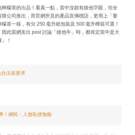
他檸檬茶的出品！看真一點，當中沒錯有維他字眼，但全
有限公司推出，而官網所見的產品宣傳標語，更用上「要
一樣，有分 250 毫升紙包裝及 500 毫升樽裝可選！
此當網友出 post 討論「維他牛」時，都肯定當中是大
權」！
品合法規要求
 萬人民幣！網民：人無恥便無敵