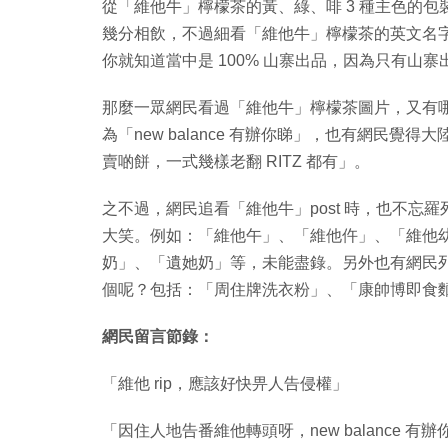
從「維他牛」檸檬茶的黃、綠、啡 3 種主色的
幾分相飲，不過細看「維他牛」檸檬茶的英文名字是
你就知道當中是 100% 山寨出品，因為只有山
那麼一眾網民看過「維他牛」檸檬茶圖片，又有
為「new balance 有辦你睇」，也有網民
賣啲餅，一式幾樣老翻 RITZ 都有」。
之不過，網民追看「維他牛」post 時，也不
大笑。例如：「維他午」、「維他仵」、「維他
奶」、「遺她奶」等，未能盡錄。另外也有網民
個呢？包括：「周住牌洗衣粉」、「康帥博即食
網民留言節錄：
「維他 rip，應該好快畀人告侵權」
「因住人地告番維他轉頭呀，new balance 有辦