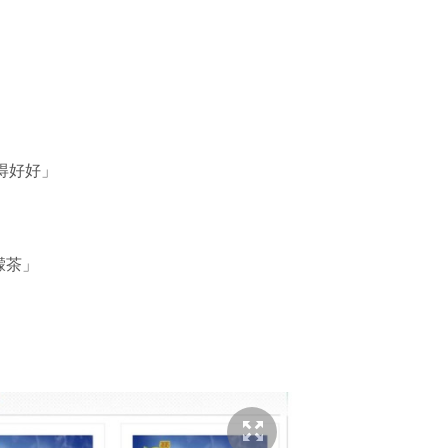
得好好」
檬茶」