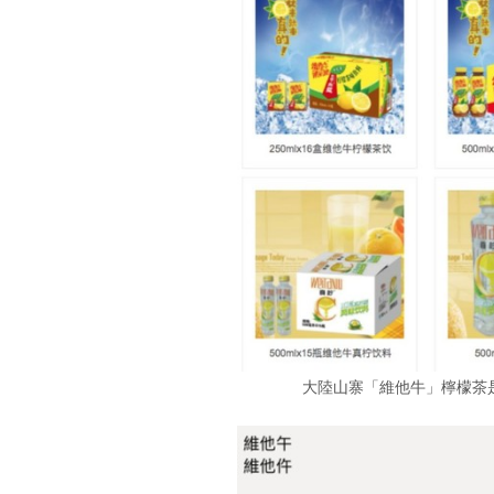
大陸山寨「維他牛」檸檬茶