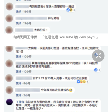
有網民問王仲傑：「低唔低過 YouTube 啲 view pay？」