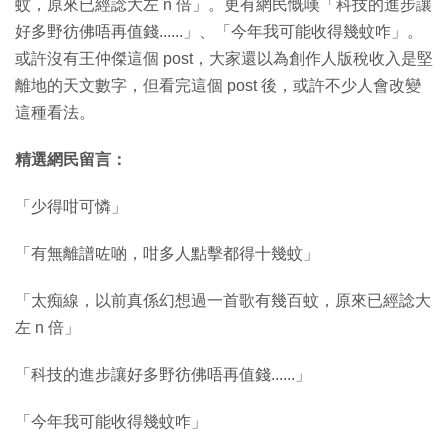
蚊，原來已經諗大左 n 倍」。更有網民慨嘆「科技的進步讓
好多野彷佛唔再值錢......」、「今年我可能收得幾蚊咋」。
或許沒有王仲傑這個 post，大家還以為創作人版稅收入是堅
離地的天文數字，但看完這個 post 後，或許不少人會改變
這種看法。
精選網民留言：
「少得咁可憐」
「有無離譜咗啲，咁多人點擊都得十幾蚊」
「太痴線，以前真係幻想過一首歌有幾百蚊，原來已經諗大
左 n 倍」
「科技的進步讓好多野彷佛唔再值錢......」
「今年我可能收得幾蚊咋」