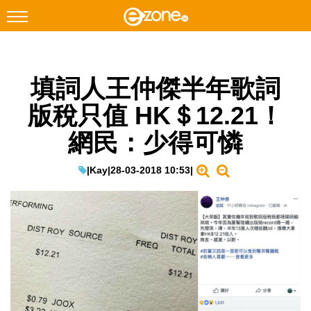
搜尋
填詞人王仲傑半年歌詞
Facebook
Instagram
版稅只值 HK＄12.21！
科技焦點
網民：少得可憐
網絡生活
遊戲動漫
|
Kay
|
28-03-2018 10:53
|
教學評測
EduTech
IT Times
生成式AI與雲端應用
Enterprise Digital Transformation