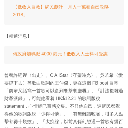
【低收入自救】網民獻計「月入一萬養自己攻略
2018」
【精選消息】
傳政府加碼派 4000 港元！低收入人士料可受惠
曾替許廷鏗〈出走〉、C AllStar〈守望時光〉、吳若希〈愛
要撐下去〉等歌曲歌詞的王仲傑，更在這個 FB post 自嘲
「前輩又話寫一首歌可以食到餐茶餐廳嘅」、「計法複雜過
財爺派錢」，可能他看着 HK$12.21 的歌詞版稅
statement，心情經已百感交集。不只他自己，連網民都覺
得他的歌詞版稅「少得可憐」、「有無離譜咗啲，咁多人點
擊都得十幾蚊」、「太痴線，以前真係幻想過一首歌有幾百