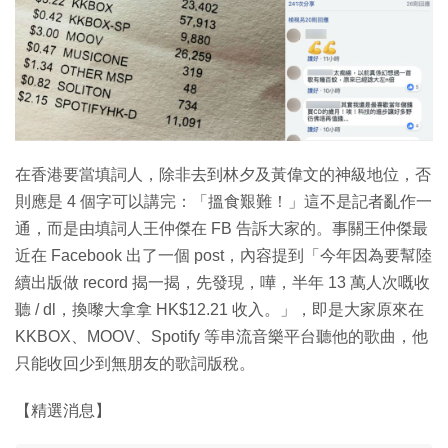
特集
在香港要當填詞人，除非去到林夕及黃偉文的神級地位，否
則應是 4 個字可以講完：「搵食艱難！」這不是記者亂作一
通，而是由填詞人王仲傑在 FB 告訴大家的。事關王仲傑最
近在 Facebook 出了一個 post，內容提到「今年因為要幫陸
續出版做 record 揭一揭，先發現，嘩，半年 13 萬人次嘅收
聽 / dl，換嚟大拿拿 HK$12.21 收入。」，即是大家原來在
KKBOX、MOOV、Spotify 等串流音樂平台聽他的歌曲，他
只能收回少到無朋友的歌詞版稅。
【精選消息】