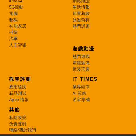
iPhone
網絡熱話
5G流動
生活情報
電腦
筍買着數
數碼
旅遊筍料
智能家居
熱門話題
科技
汽車
人工智能
遊戲動漫
熱門遊戲
電競裝備
動漫玩具
教學評測
IT TIMES
應用秘技
業界頭條
新品測試
AI 策略
Apps 情報
名家專欄
其他
私隱政策
免責聲明
聯絡/關於我們