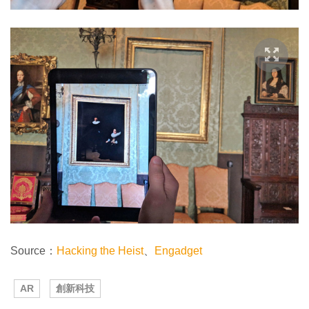
Source：
Hacking the Heist
、
Engadget
AR
創新科技