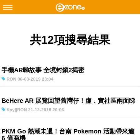
搜尋
共12項搜尋結果
Facebook
Instagram
科技焦點
網絡生活
手機AR睇故事 全境封鎖2揭密
遊戲動漫
RON 06-03-2019 23:04
教學評測
EduTech
BeHere AR 展覽回望舊灣仔！虛．實社區兩面睇
Kay||RON 21-12-2018 20:06
IT Times
生成式AI與雲端應用
PKM Go 熱潮未退！台南 Pokemon 活動帶來逾
Enterprise Digital Transformation
6 億商機