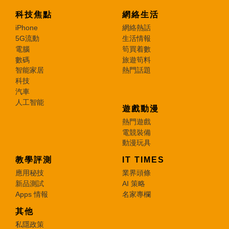
科技焦點
網絡生活
iPhone
網絡熱話
5G流動
生活情報
電腦
筍買着數
數碼
旅遊筍料
智能家居
熱門話題
科技
汽車
人工智能
遊戲動漫
熱門遊戲
電競裝備
動漫玩具
教學評測
IT TIMES
應用秘技
業界頭條
新品測試
AI 策略
Apps 情報
名家專欄
其他
私隱政策