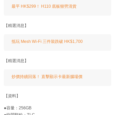
最平 HK$299！ H110 底板狠劈清貨
【精選消息】
抵玩 Mesh Wi-Fi 三件裝跌破 HK$1,700
【精選消息】
炒價持續回落！ 直擊顯示卡最新腦場價
【資料】
●容量：256GB
●快閃顆粒：TLC