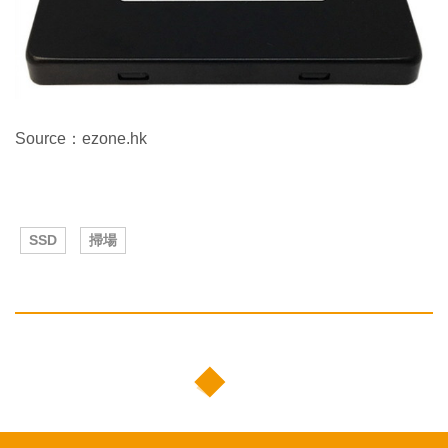
Source：ezone.hk
SSD
掃場