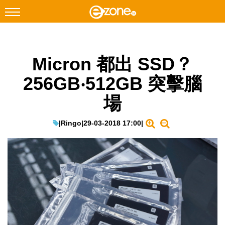
搜尋
Micron 都出 SSD？
Facebook
Instagram
256GB‧512GB 突擊腦
科技焦點
場
網絡生活
遊戲動漫
|
Ringo
|
29-03-2018 17:00
|
教學評測
EduTech
IT Times
生成式AI與雲端應用
Enterprise Digital Transformation