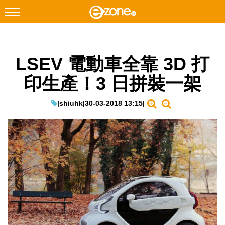
搜尋
LSEV 電動車全靠 3D 打
Facebook
Instagram
印生產！3 日拼裝一架
科技焦點
網絡生活
|
shiuhk
|
30-03-2018 13:15
|
遊戲動漫
教學評測
EduTech
IT Times
生成式AI與雲端應用
Enterprise Digital Transformation