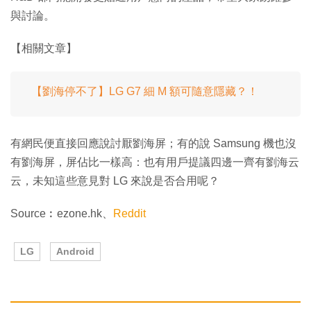
與討論。
【相關文章】
【劉海停不了】LG G7 細 M 額可隨意隱藏？！
有網民便直接回應說討厭劉海屏；有的說 Samsung 機也沒
有劉海屏，屏佔比一樣高：也有用戶提議四邊一齊有劉海云
云，未知這些意見對 LG 來說是否合用呢？
Source︰ezone.hk、
Reddit
LG
Android