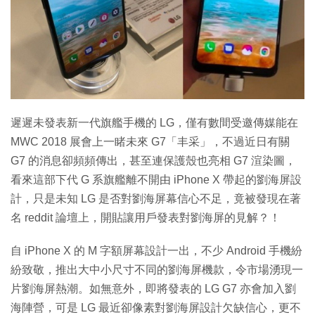
特集
遲遲未發表新一代旗艦手機的 LG，僅有數間受邀傳媒能在
MWC 2018 展會上一睹未來 G7「丰采」，不過近日有關
G7 的消息卻頻頻傳出，甚至連保護殼也亮相 G7 渲染圖，
看來這部下代 G 系旗艦離不開由 iPhone X 帶起的劉海屏設
計，只是未知 LG 是否對劉海屏幕信心不足，竟被發現在著
名 reddit 論壇上，開貼讓用戶發表對劉海屏的見解？！
自 iPhone X 的 M 字額屏幕設計一出，不少 Android 手機紛
紛致敬，推出大中小尺寸不同的劉海屏機款，令市場湧現一
片劉海屏熱潮。如無意外，即將發表的 LG G7 亦會加入劉
海陣營，可是 LG 最近卻像素對劉海屏設計欠缺信心，更不