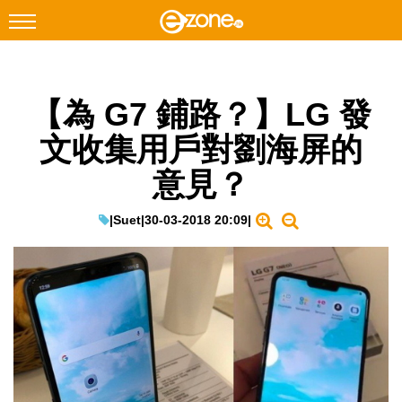
搜尋
【為 G7 鋪路？】LG 發
Facebook
Instagram
文收集用戶對劉海屏的
科技焦點
意見？
網絡生活
遊戲動漫
|
Suet
|
30-03-2018 20:09
|
教學評測
EduTech
IT Times
生成式AI與雲端應用
Enterprise Digital Transformation