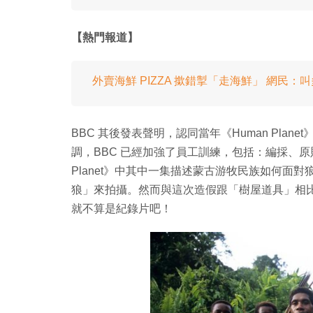
【熱門報道】
外賣海鮮 PIZZA 撳錯掣「走海鮮」 網民：
BBC 其後發表聲明，認同當年《Human Pla
調，BBC 已經加強了員工訓練，包括：編採、原則
Planet》中其中一集描述蒙古游牧民族如何面
狼」來拍攝。然而與這次造假跟「樹屋道具」相
就不算是紀錄片吧！