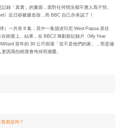
是記錄「真實」的畫面，面對任何情況都不應人爲干預。
net》近日卻被爆造假，而 BBC 自己亦承認了！
類星球）一共有 8 集，其中一集描述印尼 West Papua 原住
在樹屋上。結果，在 BBC2 籌劃新紀錄片《My Year
ll Millard 當年的 30 公尺樹屋「並不是他們的家」，而是攝
人更因爲怕樹屋會垮掉而擔憂。
來賓都是狗？