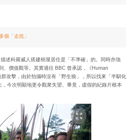
叫多個「走批」
net》描述科羅威人搭建樹屋居住是「不準確」的。同時亦強
、價值觀等。其實過往 BBC 曾承認，《Human
對狼群攻擊，由於拍攝時沒有「野生狼」，所以找來「半馴化
比，今次明顯地更令觀衆失望。畢竟，虛假的紀錄片根本