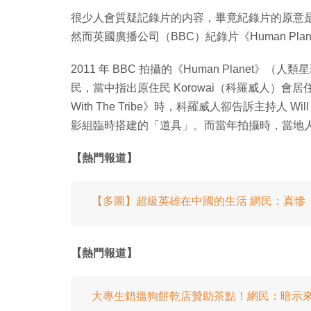
很少人會質疑記錄片的内容，畢竟紀錄片的原意
然而英國廣播公司（BBC）紀錄片《Human Pla
2011 年 BBC 拍攝的《Human Planet》（人
民，當中指出原住民 Korowai（科羅威人）會居住
With The Tribe》時，科羅威人卻告訴主持人 Wi
影組臨時搭建的「道具」。而當年拍攝時，當地
【熱門報道】
【多圖】超級英雄在中國的生活 網民：真慘
【熱門報道】
大專生錯搵狗餅乾店贊助茶點！網民：暗示