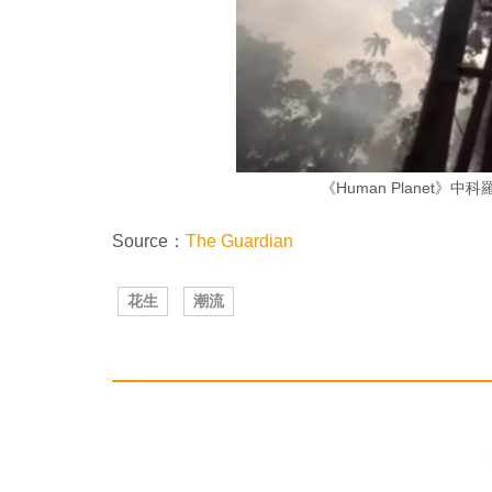
《Human Planet
Source：
The Guardian
花生
潮流