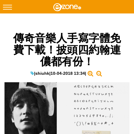
搜尋
傳奇音樂人手寫字體免
Facebook
Instagram
費下載！披頭四約翰連
科技焦點
儂都有份！
網絡生活
遊戲動漫
|
shiuhk
|
10-04-2018 13:34
|
教學評測
EduTech
IT Times
生成式AI與雲端應用
Enterprise Digital Transformation