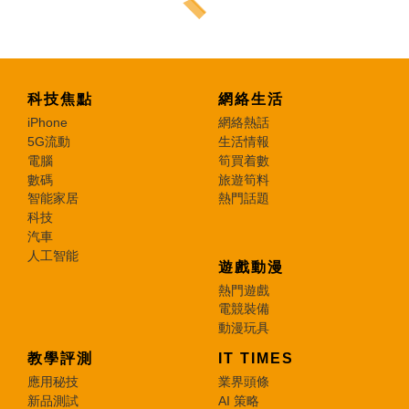
科技焦點
網絡生活
iPhone
網絡熱話
5G流動
生活情報
電腦
筍買着數
數碼
旅遊筍料
智能家居
熱門話題
科技
汽車
人工智能
遊戲動漫
熱門遊戲
電競裝備
動漫玩具
教學評測
IT TIMES
應用秘技
業界頭條
新品測試
AI 策略