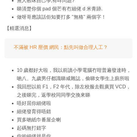
無人教咪自己學,有咩問題?
睇清楚你個 pad 個芒有冇細佬 d 米青跡.
做呀哥應該話佢知要打多 "無格" 兩個字！
【精選消息】
不滿被 HR 壓價 網民：點先叫做合理人工？
10 歲都好大啦，我以前讀小學電腦冇咁普遍發達時，
啲八、九歲男仔都識睇咸雜誌，偷睇女學生上廁所啦
我回想以前 F1，F2 年代，除左校服去觀廣買 VCD，
之後睇完，返學校同同學交換來睇
唔好屈你細佬啦
細佬發育得唔錯
買多啲紙巾番屋企喇
起碼無打錯字
你的細佬就是你