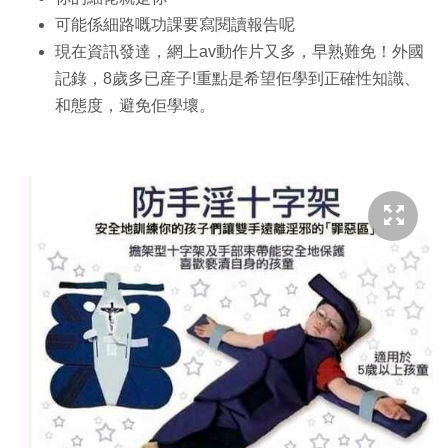
可能係細路嘅功課要寫閱讀報告呢
現在資訊發達，網上av動作片又多，早熟難免！外國
記錄，8歲多已産子!重點是希望佢學到正確性知識、
和態度，避免佢學壞。