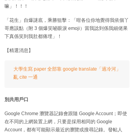
嘛」！！！
「花生」自爆謎底，乘勝狙擊：「咁各位你地覺得我依個丫
哥應該點（附 3 個爆笑咇眼淚 emoji）當我諗到係我細佬果
下真係笑到我肚都痛埋」！
【精選消息】
大學生寫 paper 全部靠 google translate「過冷河」
亂 cite 一通
別共用戶口
Google Chrome 瀏覽器記錄會跟隨 Google Account；即使
在不同的上網裝置上網，只要是採用相同的 Google
Account，都有可能顯示最近的瀏覽或搜尋記錄。發帖人