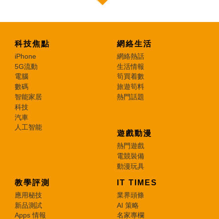
科技焦點
網絡生活
iPhone
網絡熱話
5G流動
生活情報
電腦
筍買着數
數碼
旅遊筍料
智能家居
熱門話題
科技
汽車
人工智能
遊戲動漫
熱門遊戲
電競裝備
動漫玩具
教學評測
IT TIMES
應用秘技
業界頭條
新品測試
AI 策略
Apps 情報
名家專欄