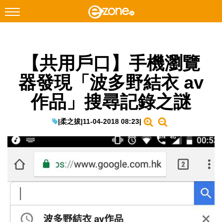
搜尋
【共用戶口】手機瀏覽
Facebook
Instagram
器發現「波多野結衣 av
科技焦點
作品」搜尋記錄之謎
網絡生活
遊戲動漫
|
柔之拔
|
11-04-2018 08:23
|
教學評測
EduTech
IT Times
生成式AI與雲端應用
Enterprise Digital Transformation