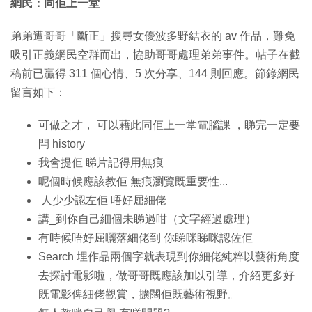
網民：同佢上一堂
弟弟遭哥哥「斷正」搜尋女優波多野結衣的 av 作品，難免
吸引正義網民空群而出，協助哥哥處理弟弟事件。帖子在截
稿前已贏得 311 個心情、5 次分享、144 則回應。節錄網民
留言如下：
可做之才， 可以藉此同佢上一堂電腦課 ，睇完一定要
閂 history
我會提佢 睇片記得用無痕
呢個時候應該教佢 無痕瀏覽既重要性...
人少少認左佢 唔好屈細佬
講_到你自己細個未睇過咁（文字經過處理）
有時候唔好屈曬落細佬到 你睇咪睇咪認佐佢
Search 埋作品兩個字就表現到你細佬純粹以藝術角度
去探討電影啦，做哥哥既應該加以引導，介紹更多好
既電影俾細佬觀賞，擴闊佢既藝術視野。