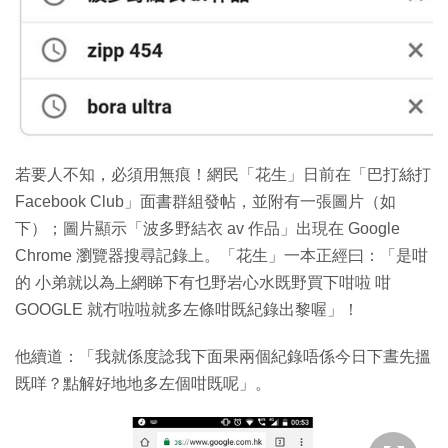
特集
若要人不知，必須用無痕！網民「花生」日前在「巴打絲打
Facebook Club」面書群組發帖，並附有一張圖片（如
下）；圖片顯示「波多野結衣 av 作品」出現在 Google
Chrome 瀏覽器搜尋記錄上。「花生」一本正經曰：「是咁
的 小弟就以為上網睇下有乜野岩心水既野買下咁啦 咁
GOOGLE 就冇啦啦就多左條咁既紀錄出黎喔」！
他續道：「我就係度諗我下面果兩個紀錄唔係今日下晝先搵
既咩？點解好地地多左個咁既呢」。