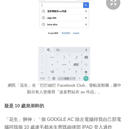
網民「花生」在「巴打絲打 Facebook Club」發帖並附圖，圖中
顯示有人曾搜尋「波多野結衣 av 作品」。
疑是 10 歲弟弟幹的
「花生」脷伸：「個 GOOGLE AC 除左電腦得我自己部電
腦同我個 10 歲連毛都未生齊既細佬部 IPAD 登入過炸