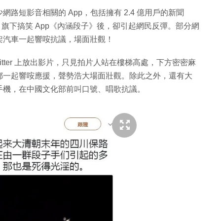
短影音相關的 App，包括擁有 2.4 億用戶的新聞
旗下搞笑 App《內涵段子》後，卻引起網民反彈。部分網
架汽車一起響咹抗議，場面壯觀！
tter 上放出影片，只見拍片人站在樓梯高處，下方密密麻
都一起響咹應援，聲勢浩大場面壯觀。除此之外，還有大
手機，在中國文化部前叫口號、唱歌抗議。