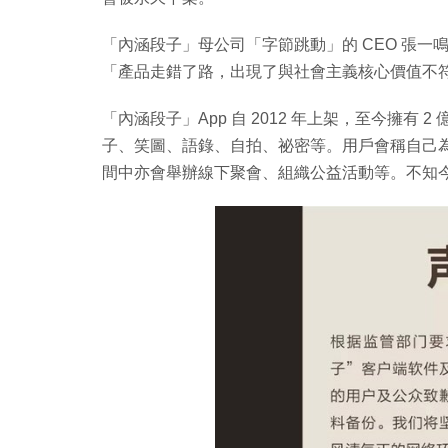
「內涵段子」母公司「字節跳動」的 CEO 張
「產品走錯了路，出現了與社會主義核心價值不
「內涵段子」App 自 2012 年上架，至今擁
子、笑圖、語錄、自拍、祕密等。用戶會稱自己
間中亦會舉辦線下聚會、組織公益活動等。不知