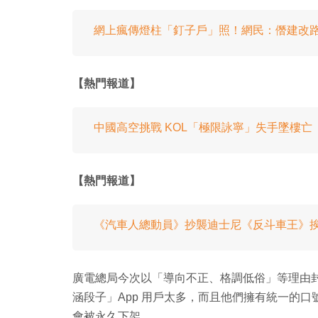
網上瘋傳燈柱「釘子戶」照！網民：僭建改
【熱門報道】
中國高空挑戰 KOL「極限詠寧」失手墜樓亡
【熱門報道】
《汽車人總動員》抄襲迪士尼《反斗車王》挨告
廣電總局今次以「導向不正、格調低俗」等理由
涵段子」App 用戶太多，而且他們擁有統一的
會被永久下架。