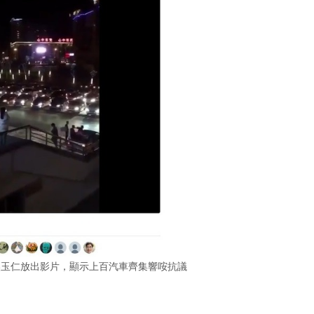
吳玉仁放出影片，顯示上百汽車齊集響咹抗議