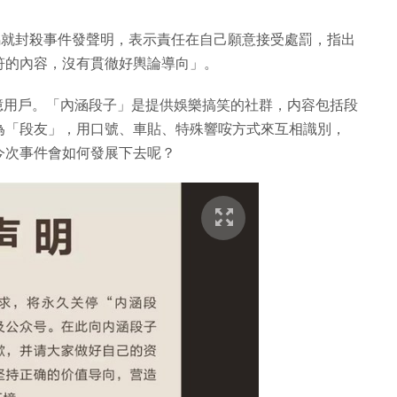
一鳴就封殺事件發聲明，表示責任在自己願意接受處罰，指出
符的內容，沒有貫徹好輿論導向」。
有 2 億用戶。「內涵段子」是提供娛樂搞笑的社群，内容包括段
為「段友」，用口號、車貼、特殊響咹方式來互相識別，
今次事件會如何發展下去呢？