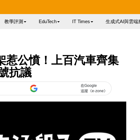
教學評測
EduTech
IT Times
生成式AI與雲端
下架惹公憤！上百汽車齊集
號抗議
在Google
追蹤《e-zone》