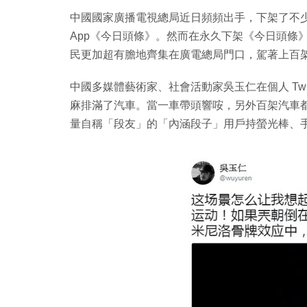
中國國家廣播電視總局近日頻頻出手，下架了不少網路
App《今日頭條》。然而在永久下架《今日頭條》
民更加超有膽地齊集在廣電總局門口，駕著上百
中國多媒體藝術家、社會活動家吳玉仁在個人 Twi
麻排滿了汽車。當一車帶頭響咹，另外百架汽車
量自稱「段友」的「內涵段子」用戶持螢光棒、