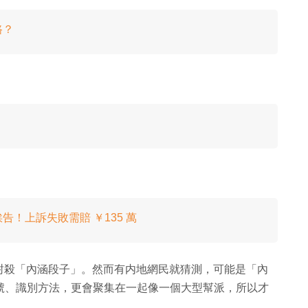
路？
！上訴失敗需賠 ￥135 萬
封殺「內涵段子」。然而有内地網民就猜測，可能是「內
口號、識別方法，更會聚集在一起像一個大型幫派，所以才